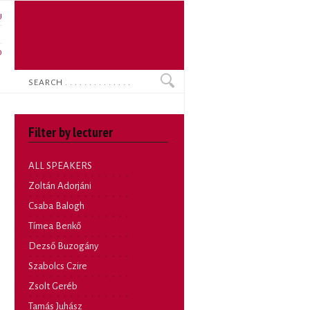
U
N
O
Search
Filter by lecturer
ALL SPEAKERS
Zoltán Adorjáni
Csaba Balogh
Tímea Benkő
Dezső Buzogány
Szabolcs Czire
Zsolt Geréb
Tamás Juhász