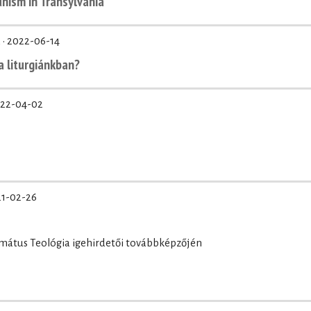
nism in Transylvania
 ·
2022-06-14
 a liturgiánkban?
22-04-02
1-02-26
ormátus Teológia igehirdetői továbbképzőjén