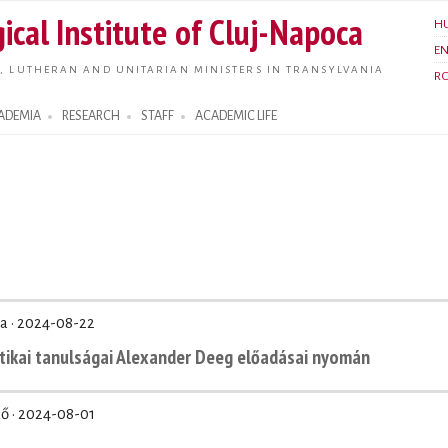
Skip to
ical Institute of Cluj-Napoca
H
main
E
content
, LUTHERAN AND UNITARIAN MINISTERS IN TRANSYLVANIA
R
ADEMIA
RESEARCH
STAFF
ACADEMIC LIFE
a ·
2024-08-22
tikai tanulságai Alexander Deeg előadásai nyomán
ő ·
2024-08-01