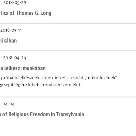
 ·
2018-05-29
etics of Thomas G. Long
·
2018-05-11
rikában
 ·
2018-04-24
a lelkészi munkában
i próbáló lelkésznek ismernie kell a család „működésének”
agy segítségére lehet a rendszerszemlélet.
8-04-04
 of Religious Freedom in Transylvania