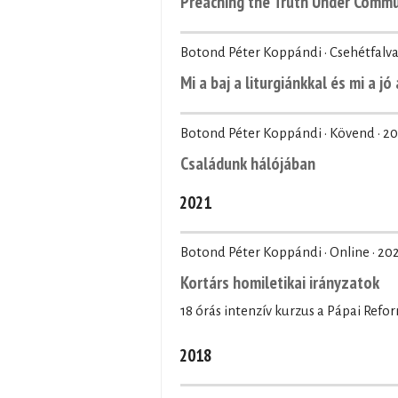
Preaching the Truth Under Commu
Botond Péter Koppándi · Csehétfalva
Mi a baj a liturgiánkkal és mi a jó
Botond Péter Koppándi · Kövend ·
20
Családunk hálójában
2021
Botond Péter Koppándi · Online ·
202
Kortárs homiletikai irányzatok
18 órás intenzív kurzus a Pápai Ref
2018