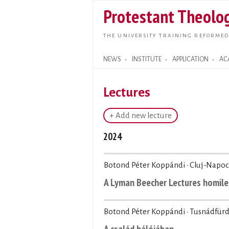
Protestant Theolog
THE UNIVERSITY TRAINING REFORMED
NEWS
INSTITUTE
APPLICATION
AC
Search form
Lectures
+ Add new lecture
2024
Botond Péter Koppándi · Cluj-Napoc
A Lyman Beecher Lectures homile
Botond Péter Koppándi · Tusnádfürd
A család hálójában