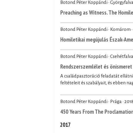
Botond Péter Koppándi · Györgyfalva
Preaching as Witness. The Homil
Botond Péter Koppándi · Komárom 
Homiletikai megújulás Észak-Ame
Botond Péter Koppándi · Csehétfalva
Rendszerszemlélet és önismeret 
A családpasztoráció feladatát ellátn
feltételeit és szabályait, és ebben n
Botond Péter Koppándi · Prága ·
201
450 Years From The Proclamation
2017