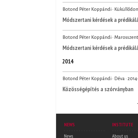
Botond Péter Koppándi · Küküllődo
Módszertani kérdések a prédikál
Botond Péter Koppándi · Marosszent
Módszertani kérdések a prédikál
2014
Botond Péter Koppándi · Déva ·
2014
Közösségépítés a szórványban
Pages
NEWS
INSTITUTE
News
About us