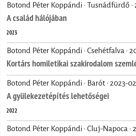
Botond Péter Koppándi · Tusnádfürdő ·
A család hálójában
2023
Botond Péter Koppándi · Csehétfalva ·
2
Kortárs homiletikai szakirodalom szeml
Botond Péter Koppándi · Barót ·
2023-02
A gyülekezetépítés lehetőségei
2022
Botond Péter Koppándi · Cluj-Napoca ·