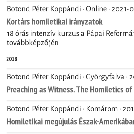
Botond Péter Koppándi · Online ·
2021-0
Kortárs homiletikai irányzatok
18 órás intenzív kurzus a Pápai Reformá
továbbképzőjén
2018
Botond Péter Koppándi · Györgyfalva ·
2
Preaching as Witness. The Homiletics o
Botond Péter Koppándi · Komárom ·
201
Homiletikai megújulás Észak-Amerikába