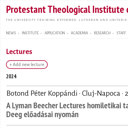
Skip t
Protestant Theological Institute
main
conte
THE UNIVERSITY TRAINING REFORMED, LUTHERAN AND UNITARIA
NEWS
INSTITUTE
APPLICATION
ACADEMIA
RESEARCH
STAFF
Search form
Lectures
+ Add new lecture
2024
Botond Péter Koppándi · Cluj-Napoca ·
A Lyman Beecher Lectures homiletikai t
Deeg előadásai nyomán