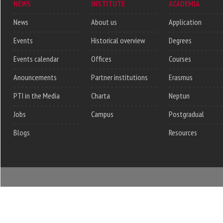
NEWS
INSTITUTE
ACADEMIA
News
About us
Application
Events
Historical overview
Degrees
Events calendar
Offices
Courses
Anouncements
Partner institutions
Erasmus
PTI in the Media
Charta
Neptun
Jobs
Campus
Postgradual
Blogs
Resources