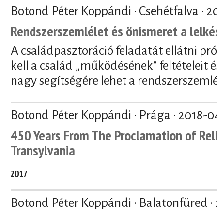
Botond Péter Koppándi · Csehétfalva ·
2
Rendszerszemlélet és önismeret a lelk
A családpasztoráció feladatát ellátni pr
kell a család „működésének” feltételeit é
nagy segítségére lehet a rendszerszemlé
Botond Péter Koppándi · Prága ·
2018-0
450 Years From The Proclamation of Rel
Transylvania
2017
Botond Péter Koppándi · Balatonfüred ·