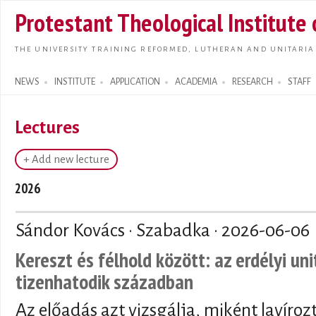
Skip t
Protestant Theological Institute
main
conte
THE UNIVERSITY TRAINING REFORMED, LUTHERAN AND UNITARIA
NEWS
INSTITUTE
APPLICATION
ACADEMIA
RESEARCH
STAFF
Search form
Lectures
+ Add new lecture
2026
Sándor Kovács · Szabadka ·
2026-06-06
Kereszt és félhold között: az erdélyi un
tizenhatodik században
Az előadás azt vizsgálja, miként lavíroz