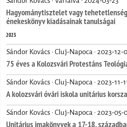
Sándor Kovács · Várfalva ·
2024-03-23
Hagyománytisztelet vagy tehetetlenség.
énekeskönyv kiadásainak tanulságai
2023
Sándor Kovács · Cluj-Napoca ·
2023-12-
75 éves a Kolozsvári Protestáns Teológi
Sándor Kovács · Cluj-Napoca ·
2023-11-1
A kolozsvári óvári iskola unitárius kor
Sándor Kovács · Cluj-Napoca ·
2023-05-
Unitárius imakönyvek a 17-18. századba