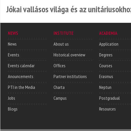
Jókai vallásos világa és az unitáriusokho
NEWS
INSTITUTE
ACADEMIA
News
About us
Application
Events
Historical overview
Degrees
Events calendar
Offices
Courses
Anouncements
Partner institutions
Erasmus
PTI in the Media
Charta
Neptun
Jobs
Campus
Postgradual
Blogs
Resources