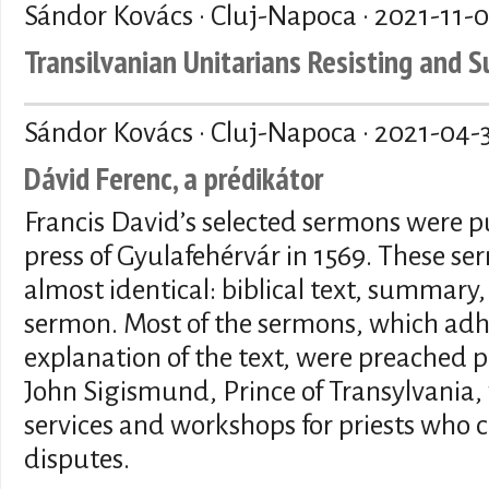
Sándor Kovács · Cluj-Napoca ·
2021-11-
Transilvanian Unitarians Resisting and S
Sándor Kovács · Cluj-Napoca ·
2021-04-
Dávid Ferenc, a prédikátor
Francis David’s selected sermons were p
press of Gyulafehérvár in 1569. These se
almost identical: biblical text, summary
sermon. Most of the sermons, which adher
explanation of the text, were preached p
John Sigismund, Prince of Transylvania, 
services and workshops for priests who c
disputes.