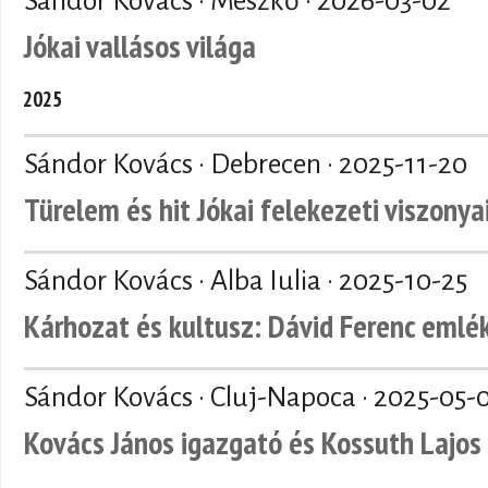
Sándor Kovács · Mészkő ·
2026-03-02
Jókai vallásos világa
2025
Sándor Kovács · Debrecen ·
2025-11-20
Türelem és hit Jókai felekezeti viszonya
Sándor Kovács · Alba Iulia ·
2025-10-25
Kárhozat és kultusz: Dávid Ferenc emlé
Sándor Kovács · Cluj-Napoca ·
2025-05-
Kovács János igazgató és Kossuth Lajos 