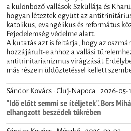
a különböző vallások Szküllája és Kharü
hogyan léteztek együtt az antitrinitár
katolikus, evangélikus és református kö
Fejedelemség védelme alatt.
A kutatás azt is feltárja, hogy az oszmán
hozzájárult-e ahhoz a vallási türelemhez
antitrinitarianizmus virágzását Erdély
más részein üldöztetéssel kellett szemb
Sándor Kovács · Cluj-Napoca ·
2026-05-
"Idő előtt semmi se ítéljetek". Bors Mihá
elhangzott beszédek tükrében