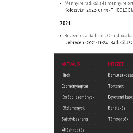
Mennyire radikális és mennyire or
Kolozsvár ·
2022-01-13
· THEOLOGI
2021
Bevezetés a Radikális Ortodoxiába
Debrecen ·
2021-11-24
· Radikális 
AKTUÁLIS
INTÉZET
Hírek
Bemutatkozá
Eseménynaptár
Történet
Korábbi események
Egyetemi kapc
Közlemények
Bentlakás
Sajtóvisszhang
Támogatók
Álláshirdetés