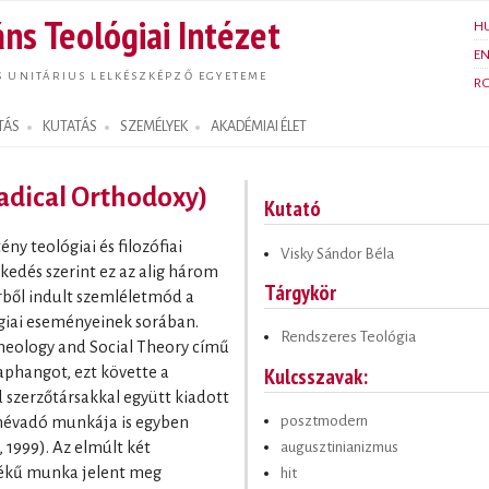
Ugrás a
ns Teológiai Intézet
H
tartalomra
E
S UNITÁRIUS LELKÉSZKÉPZŐ EGYETEME
R
TÁS
KUTATÁS
SZEMÉLYEK
AKADÉMIAI ÉLET
Radical Orthodoxy)
Kutató
ny teológiai és filozófiai
Visky Sándor Béla
ekedés szerint ez az alig három
Tárgykör
rből indult szemléletmód a
giai eseményeinek sorában.
Rendszeres Teológia
heology and Social Theory című
Kulcsszavak:
phangot, ezt követte a
szerzőtársakkal együtt kiadott
posztmodern
névadó munkája is egyben
augusztinianizmus
 1999). Az elmúlt két
tékű munka jelent meg
hit