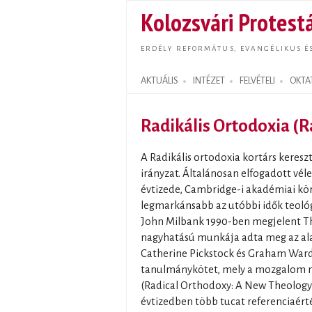
Kolozsvári Protestá
ERDÉLY REFORMÁTUS, EVANGÉLIKUS É
AKTUÁLIS
INTÉZET
FELVÉTELI
OKTA
Search form
Radikális Ortodoxia (
A Radikális ortodoxia kortárs kereszté
irányzat. Általánosan elfogadott vél
évtizede, Cambridge-i akadémiai kö
legmarkánsabb az utóbbi idők teoló
John Milbank 1990-ben megjelent T
nagyhatású munkája adta meg az ala
Catherine Pickstock és Graham Ward 
tanulmánykötet, mely a mozgalom 
(Radical Orthodoxy: A New Theology,
évtizedben több tucat referenciaér