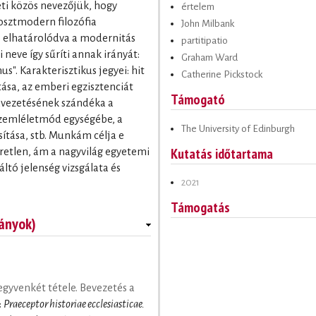
eti közös nevezőjük, hogy
értelem
posztmodern filozófia
John Milbank
s elhatárolódva a modernitás
partitipatio
eve így sűríti annak irányát:
Graham Ward
". Karakterisztikus jegyei: hit
Catherine Pickstock
tása, az emberi egzisztenciát
Támogató
avezetésének szándéka a
szemléletmód egységébe, a
The University of Edinburgh
ítása, stb. Munkám célja e
Kutatás időtartama
retlen, ám a nagyvilág egyetemi
ltó jelenség vizsgálata és
2021
Támogatás
ányok)
gyvenkét tétele. Bevezetés a
:
Praeceptor historiae ecclesiasticae.