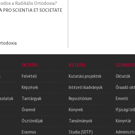
todox a Radikális Ortodoxia?
A PRO SCIENTIA ET SOCIETATE
Ortodoxia
OKTATÁS
KUTATÁS
SZEMÉLYE
s
Felvételi
Kutatási projektek
Oktatók
Képzések
Intézeti kiadványok
Óraadó ok
solatok
Tantárgyak
Repozitórium
Emeriti
Órarend
Könyvek
Ifjúsági le
Ösztöndíjak
Tanulmányok
Könyvtár
Erasmus
Studia (SDTP)
Adminisztr