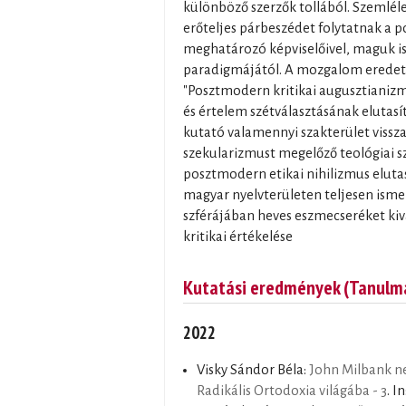
különböző szerzők tollából. Szemlél
erőteljes párbeszédet folytatnak a 
meghatározó képviselőivel, maguk i
paradigmájától. A mozgalom eredeti n
"Posztmodern kritikai augusztianizmus
és értelem szétválasztásának elutasí
kutató valamennyi szakterület vissz
szekularizmust megelőző teológiai 
posztmodern etikai nihilizmus elutas
magyar nyelvterületen teljesen isme
szférájában heves eszmecseréket kivá
kritikai értékelése
Kutatási eredmények (Tanulm
2022
Visky Sándor Béla:
John Milbank ne
Radikális Ortodoxia világába - 3
. In