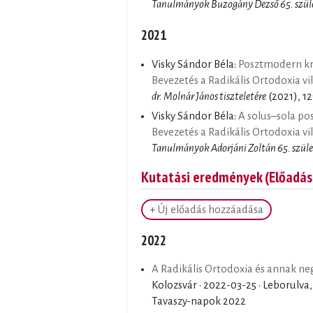
Tanulmányok Buzogány Dezső 65. szül
2021
Visky Sándor Béla:
Posztmodern kri
Bevezetés a Radikális Ortodoxia v
dr. Molnár János tiszteletére
(2021), 12
Visky Sándor Béla:
A solus–sola p
Bevezetés a Radikális Ortodoxia v
Tanulmányok Adorjáni Zoltán 65. szüle
Kutatási eredmények (Előadás
+ Új előadás hozzáadása
2022
A Radikális Ortodoxia és annak ne
Kolozsvár ·
2022-03-25
· Leborulva,
Tavaszy-napok 2022