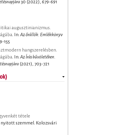
etésnapjára
30 (2022), 679-691
tikai augusztinianizmus.
ilágába
. In:
Az őrállók. Emlékkönyv
9-155
osztmodern hangszerelésben.
ilágába
. In:
Az Írás bűvöletében.
tésnapjára
(2021), 703-721
ok)
gyvenkét tétele
 nyitott szemmel. Kolozsvári