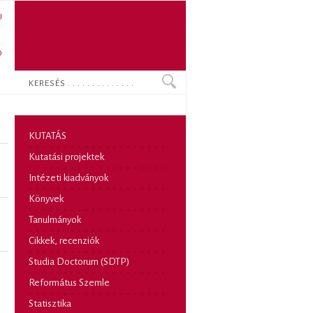
U
N
O
Keresés
KUTATÁS
Kutatási projektek
Intézeti kiadványok
Könyvek
Tanulmányok
Cikkek, recenziók
Studia Doctorum (SDTP)
Református Szemle
Statisztika