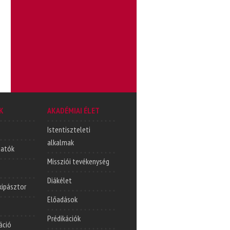
K
AKADÉMIAI ÉLET
Istentiszteleti
alkalmak
tatók
Missziói tevékenység
Diákélet
lkipásztor
Előadások
Prédikációk
áció