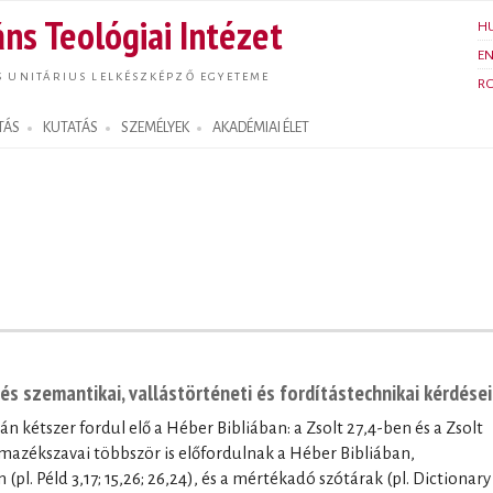
Ugrás a
ns Teológiai Intézet
H
tartalomra
E
S UNITÁRIUS LELKÉSZKÉPZŐ EGYETEME
R
TÁS
KUTATÁS
SZEMÉLYEK
AKADÉMIAI ÉLET
נֹֽעַם־יְ֜הוָ֗ה / נֹ֤עַם kifejezés szemantikai, vallástörténeti és fordítástechnikai kérdései
l. Péld 3,17; 15,26; 26,24), és a mértékadó szótárak (pl. Dictionary