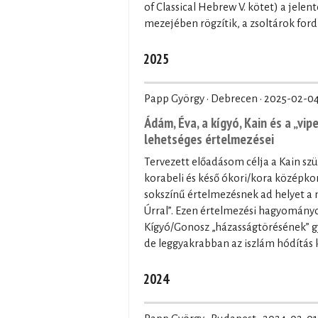
of Classical Hebrew V. kötet) a jele
mezejében rögzítik, a zsoltárok ford
2025
Papp György · Debrecen ·
2025-02-0
Ádám, Éva, a kígyó, Kain és a „vi
lehetséges értelmezései
Tervezett előadásom célja a Kain s
korabeli és késő ókori/kora középk
sokszínű értelmezésnek ad helyet a
Úrral”. Ezen értelmezési hagyományok
Kígyó/Gonosz „házasságtörésének” gy
de leggyakrabban az iszlám hódítás 
2024