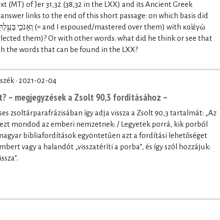
t (MT) of Jer 31,32 (38,32 in the LXX) and its Ancient Greek
o answer links to the end of this short passage: on which basis did
cted them)? Or with other words: what did he think or see that
h the words that can be found in the LXX?
szék ·
2021-02-04
rt? – megjegyzések a Zsolt 90,3 fordításához –
s zsoltárparafrázisában így adja vissza a Zsolt 90,3 tartalmát: „Az
 ezt mondod az emberi nemzetnek: / Legyetek porrá, kik porból
magyar bibliafordítások egyöntetűen azt a fordítási lehetőséget
bert vagy a halandót „visszatéríti a porba”, és így szól hozzájuk:
issza”.
5