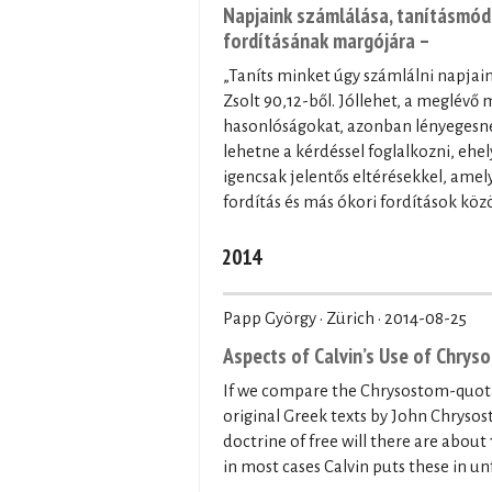
Napjaink számlálása, tanításmód
fordításának margójára –
„Taníts minket úgy számlálni napjain
Zsolt 90,12-ből. Jóllehet, a meglévő
hasonlóságokat, azonban lényegesne
lehetne a kérdéssel foglalkozni, ehe
igencsak jelentős eltérésekkel, ame
fordítás és más ókori fordítások kö
2014
Papp György · Zürich ·
2014-08-25
Aspects of Calvin’s Use of Chrys
If we compare the Chrysostom-quotati
original Greek texts by John Chrysos
doctrine of free will there are about
in most cases Calvin puts these in un