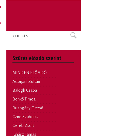
U
N
O
Keresés
Szűrés előadó szerint
MINDEN ELŐADÓ
Adorjáni Zoltán
Balogh Csaba
Benkő Timea
Buzogány Dezső
Czire Szabolcs
Geréb Zsolt
Juhász Tamás