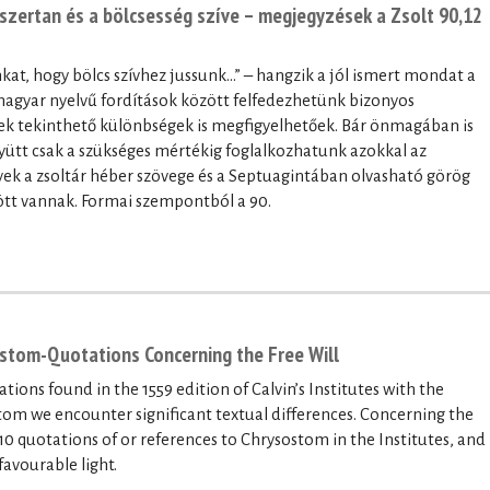
szertan és a bölcsesség szíve – megjegyzések a Zsolt 90,12
kat, hogy bölcs szívhez jussunk…” – hangzik a jól ismert mondat a
 magyar nyelvű fordítások között felfedezhetünk bizonyos
k tekinthető különbségek is megfigyelhetőek. Bár önmagában is
lyütt csak a szükséges mértékig foglalkozhatunk azokkal az
lyek a zsoltár héber szövege és a Septuagintában olvasható görög
zött vannak. Formai szempontból a 90.
ostom-Quotations Concerning the Free Will
ons found in the 1559 edition of Calvin’s Institutes with the
tom we encounter significant textual differences. Concerning the
 10 quotations of or references to Chrysostom in the Institutes, and
favourable light.