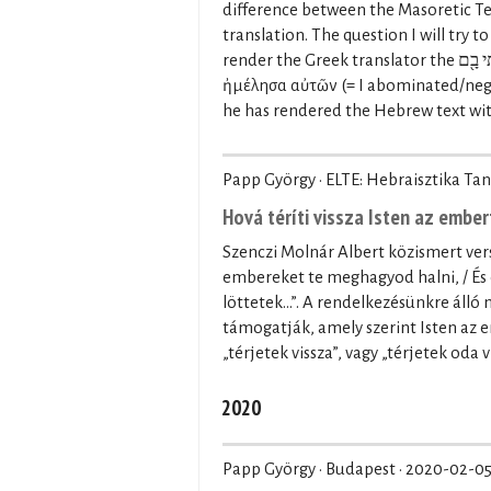
difference between the Masoretic Tex
translation. The question I will try t
render the Greek translator the וְאָנֹכִ֛י בָּעַ֥לְתִּי בָ֖ם (= and I espoused/mastered over them) with καὶ ἐγὼ
ἠμέλησα αὐτῶν (= I abominated/negle
he has rendered the Hebrew text wit
Papp György · ELTE: Hebraisztika Tan
Hová téríti vissza Isten az embe
Szenczi Molnár Albert közismert verse
embereket te meghagyod halni, / És
löttetek…”. A rendelkezésünkre álló 
támogatják, amely szerint Isten az em
„térjetek vissza”, vagy „térjetek oda v
2020
Papp György · Budapest ·
2020-02-0