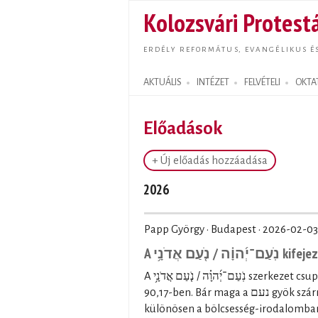
Kolozsvári Protestá
ERDÉLY REFORMÁTUS, EVANGÉLIKUS É
AKTUÁLIS
INTÉZET
FELVÉTELI
OKTA
Search form
Előadások
+ Új előadás hozzáadása
2026
Papp György · Budapest ·
2026-02-03
A  אֲדֹנָ֥י
A נֹֽעַם־יְ֜הוָ֗ה / נֹ֤עַם אֲדֹנָ֥י szerkezet csupán kétszer fordul elő a Héber Bibliában: a Zsolt 27,4-ben és a Zsolt
90,17-ben. Bár maga a נעם gyök származékszavai többször is előfordulnak a Héber Bibliában,
különösen a bölcsesség-irodalomban (p