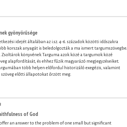
ének gyönyörűsége
ezési idejét általában az i.sz. 4-6. századok közötti időszakra
 több korszak anyagát is beledolgozták a ma ismert targumszövegbe.
 a Zsoltárok könyvének Targuma azok közé a targumok közé
öveg alapfordítását, és ehhez fűzik magyarázó megjegyzéseiket.
argumában több helyen előfordul historizáló exegézis, valamint
szöveg előtti állapotokat őrzött meg.
8
ithfulness of God
 offer an answer to the problem of one small but significant