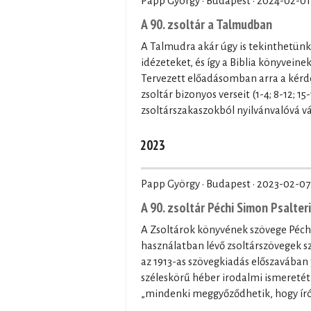
Papp György · Budapest ·
2024-02-01
A 90. zsoltár a Talmudban
A Talmudra akár úgy is tekinthetünk
idézeteket, és így a Biblia könyveine
Tervezett előadásomban arra a kérdé
zsoltár bizonyos verseit (1-4; 8-12; 
zsoltárszakaszokból nyilvánvalóvá vál
2023
Papp György · Budapest ·
2023-02-07
A 90. zsoltár Péchi Simon Psalte
A Zsoltárok könyvének szövege Péchi
használatban lévő zsoltárszövegek s
az 1913-as szövegkiadás előszavában 
széleskörű héber irodalmi ismeretét
„mindenki meggyőződhetik, hogy írón