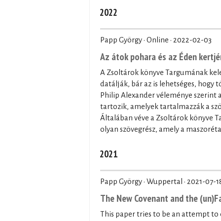
2022
Papp György · Online ·
2022-02-03
Az átok pohara és az Éden kertj
A Zsoltárok könyve Targumának keletk
datálják, bár az is lehetséges, hogy
Philip Alexander véleménye szerint
tartozik, amelyek tartalmazzák a sz
Általában véve a Zsoltárok könyve T
olyan szövegrész, amely a maszoréta 
2021
Papp György · Wuppertal ·
2021-07-1
The New Covenant and the (un)Fa
This paper tries to be an attempt to