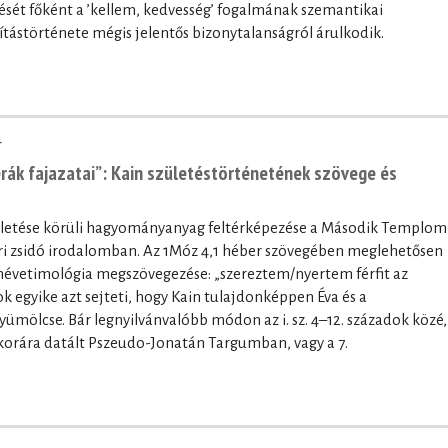
ntését főként a ’kellem, kedvesség’ fogalmának szemantikai
ítástörténete mégis jelentős bizonytalanságról árulkodik.
4
perák fajazatai”: Kain születéstörténetének szövege és
zületése körüli hagyományanyag feltérképezése a Második Templom
ori zsidó irodalomban. Az 1Móz 4,1 héber szövegében meglehetősen
 névetimológia megszövegezése: „szereztem/nyertem férfit az
 egyike azt sejteti, hogy Kain tulajdonképpen Éva és a
ümölcse. Bár legnyilvánvalóbb módon az i. sz. 4–12. századok közé,
korára datált Pszeudo-Jonatán Targumban, vagy a 7.