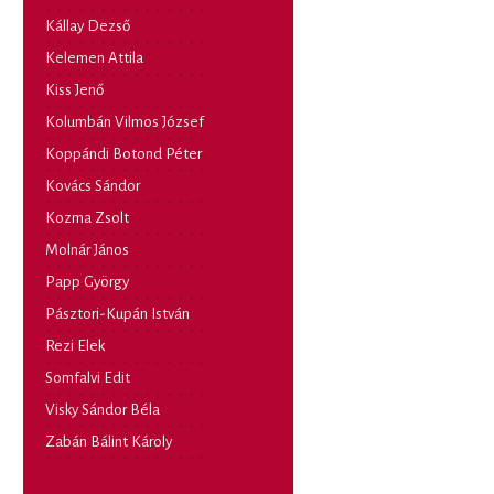
Kállay Dezső
Kelemen Attila
Kiss Jenő
Kolumbán Vilmos József
Koppándi Botond Péter
Kovács Sándor
Kozma Zsolt
Molnár János
Papp György
Pásztori-Kupán István
Rezi Elek
Somfalvi Edit
Visky Sándor Béla
Zabán Bálint Károly