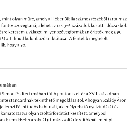
, mint olyan műre, amely a Héber Biblia számos részéből tartalmaz
k fontos szövegtanúja lehet az i.sz. 3–6. századok közötti időszakból.
sre keresem a választ, milyen szövegformában őrizték meg a 90.
15-16) a Talmud különböző traktátusai. A fentebb megjelölt
ik, hogy a 90.
riumában
 Simon Psalteriumában több ponton is eltér a XVII. században
zinte standardnak tekinthető megoldásaitól. Ahogyan Szilády Áron
jellemzi Péchi tudós habitusát, aki mélyreható nyelvtudását és
 kamatoztatva olyan zsoltárfordítást készített, amelyből
ak sem kisebb azoknál (ti. más zsoltárfordítóknál, mint pl.