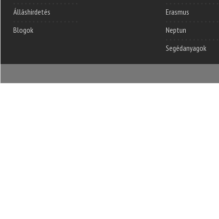
Álláshirdetés
Erasmus
Blogok
Neptun
Segédanyagok