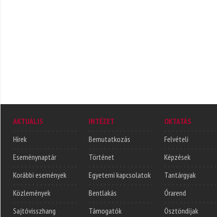
AKTUÁLIS
INTÉZET
OKTATÁS
Hírek
Bemutatkozás
Felvételi
Eseménynaptár
Történet
Képzések
Korábbi események
Egyetemi kapcsolatok
Tantárgyak
Közlemények
Bentlakás
Órarend
Sajtóvisszhang
Támogatók
Ösztöndíjak