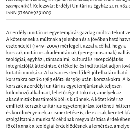
szempontból
. Kolozsvár: Erdélyi Unitárius Egyház 2011. 382 
ISBN 9786069291009
Az erdélyi unitárius egyetemjárás gazdag múltra tekint vi
A kötet ennek a múltnak a jelenben és a jövőben ható hatv
esztendejét (1949–2009) mérlegeli, azzal a céllal, hogy a
korszak unitárius akadémitáinak (peregrinusainak) vallás
teológiai, egyházi, társadalmi, kulturális recepcióját és
integrációját áttekintse, értékelje, és indíttatást adjon tov
kutatói munkára. A hatvan esztendő két jól elhatárolható
korszakra oszlik: 1989 előtti és 1989 utáni korszakokra. A k
korszak az erdélyi unitárius egyetemjárásnak teljesen
különböző alkalmait, lehetőségeit tükrözi, amelyek az
akadémiták beszámolóiból is kitűnnek. A kötet kitér az
említett korszak unitárius egyetemjárása történeti hátte
és körülményeinek az ismertetése is, de ez csak keretet kí
szolgáltatni a munka fő céljának megvalósítása érdekében
fő cél annak a teológiai érdeklődésnek a lemérése, amelye