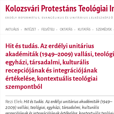
Ugrás
Kolozsvári Protestáns Teológiai I
tarta
ERDÉLY REFORMÁTUS, EVANGÉLIKUS ÉS UNITÁRIUS LELKÉSZKÉPZŐ
AKTUÁLIS
INTÉZET
FELVÉTELI
OKTATÁS
KUTATÁS
SZEMÉLYEK
Search form
Hit és tudás. Az erdélyi unitárius
akadémiták (1949–2009) vallási, teológi
egyházi, társadalmi, kulturális
recepciójának és integrációjának
értékelése, kontextuális teológiai
szempontból
Rezi Elek
:
Hit és tudás. Az erdélyi unitárius akadémiták (1949–
2009) vallási, teológiai, egyházi, társadalmi, kulturális
recepciójának és integrációjának értékelése, kontextuális teológi