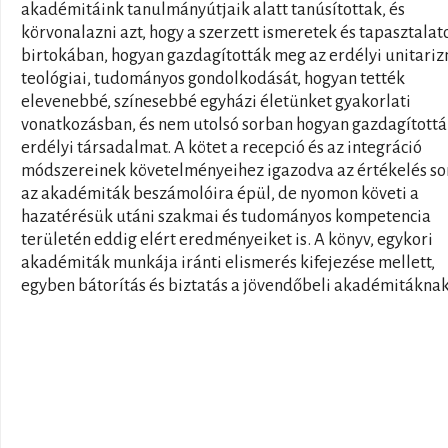
akadémitáink tanulmányútjaik alatt tanúsítottak, és
körvonalazni azt, hogy a szerzett ismeretek és tapasztalat
birtokában, hogyan gazdagították meg az erdélyi unitari
teológiai, tudományos gondolkodását, hogyan tették
elevenebbé, színesebbé egyházi életünket gyakorlati
vonatkozásban, és nem utolsó sorban hogyan gazdagítottá
erdélyi társadalmat. A kötet a recepció és az integráció
módszereinek követelményeihez igazodva az értékelés so
az akadémiták beszámolóira épül, de nyomon követi a
hazatérésük utáni szakmai és tudományos kompetencia
területén eddig elért eredményeiket is. A könyv, egykori
akadémiták munkája iránti elismerés kifejezése mellett,
egyben bátorítás és biztatás a jövendőbeli akadémitáknak