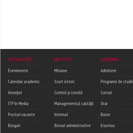
ACTUALITĂȚI
INSTITUT
ACADEMIA
Evenimente
Misiune
Admitere
Calendar academic
Scurt istoric
Programe de studii
Anunțuri
Comisii și consilii
Cursuri
ITP în Media
Managementul calității
Orar
Posturi vacante
Internat
Burse
Bloguri
Birouri administrative
Erasmus