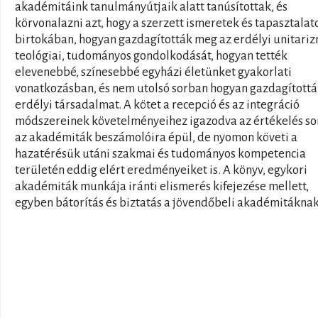
akadémitáink tanulmányútjaik alatt tanúsítottak, és
körvonalazni azt, hogy a szerzett ismeretek és tapasztalat
birtokában, hogyan gazdagították meg az erdélyi unitari
teológiai, tudományos gondolkodását, hogyan tették
elevenebbé, színesebbé egyházi életünket gyakorlati
vonatkozásban, és nem utolsó sorban hogyan gazdagítottá
erdélyi társadalmat. A kötet a recepció és az integráció
módszereinek követelményeihez igazodva az értékelés so
az akadémiták beszámolóira épül, de nyomon követi a
hazatérésük utáni szakmai és tudományos kompetencia
területén eddig elért eredményeiket is. A könyv, egykori
akadémiták munkája iránti elismerés kifejezése mellett,
egyben bátorítás és biztatás a jövendőbeli akadémitáknak