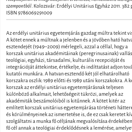
szempontból
. Kolozsvár: Erdélyi Unitárius Egyház 2011. 382 
ISBN 9786069291009
Az erdélyi unitárius egyetemjárás gazdag múltra tekint vi
A kötet ennek a múltnak a jelenben és a jövőben ható hatv
esztendejét (1949–2009) mérlegeli, azzal a céllal, hogy a
korszak unitárius akadémitáinak (peregrinusainak) vallás
teológiai, egyházi, társadalmi, kulturális recepcióját és
integrációját áttekintse, értékelje, és indíttatást adjon tov
kutatói munkára. A hatvan esztendő két jól elhatárolható
korszakra oszlik: 1989 előtti és 1989 utáni korszakokra. A k
korszak az erdélyi unitárius egyetemjárásnak teljesen
különböző alkalmait, lehetőségeit tükrözi, amelyek az
akadémiták beszámolóiból is kitűnnek. A kötet kitér az
említett korszak unitárius egyetemjárása történeti hátte
és körülményeinek az ismertetése is, de ez csak keretet kí
szolgáltatni a munka fő céljának megvalósítása érdekében
fő cél annak a teológiai érdeklődésnek a lemérése, amelye