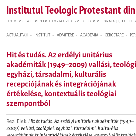
Skip t
Institutul Teologic Protestant di
main
conte
UNIVERSITATE PENTRU FORMAREA PREOȚILOR REFORMAȚI, LUTHER
ACTUALITĂȚI
INSTITUT
ADMITERE
ACADEMIA
CERCETARE
PE
Search form
Hit és tudás. Az erdélyi unitárius
akadémiták (1949–2009) vallási, teológi
egyházi, társadalmi, kulturális
recepciójának és integrációjának
értékelése, kontextuális teológiai
szempontból
Rezi Elek
:
Hit és tudás. Az erdélyi unitárius akadémiták (1949–
2009) vallási, teológiai, egyházi, társadalmi, kulturális
recepciójának és integrációjának értékelése, kontextuális teológi