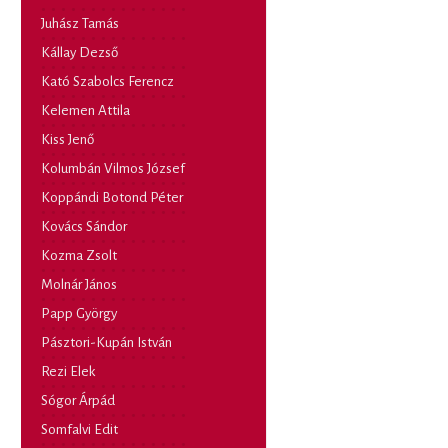
Juhász Tamás
Kállay Dezső
Kató Szabolcs Ferencz
Kelemen Attila
Kiss Jenő
Kolumbán Vilmos József
Koppándi Botond Péter
Kovács Sándor
Kozma Zsolt
Molnár János
Papp György
Pásztori-Kupán István
Rezi Elek
Sógor Árpád
Somfalvi Edit