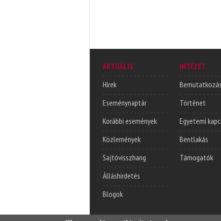
AKTUÁLIS
INTÉZET
Hírek
Bemutatkozá
Eseménynaptár
Történet
Korábbi események
Egyetemi kapc
Közlemények
Bentlakás
Sajtóvisszhang
Támogatók
Álláshirdetés
Blogok