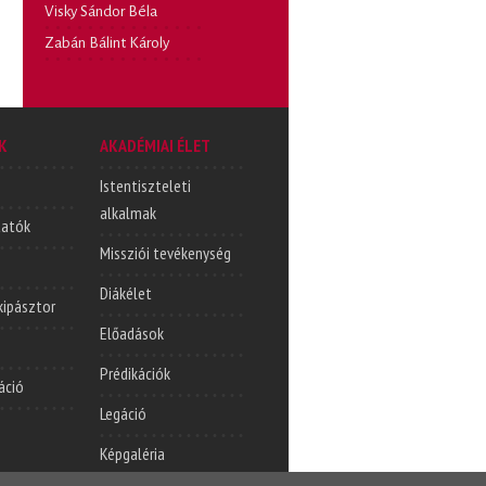
Visky Sándor Béla
Zabán Bálint Károly
K
AKADÉMIAI ÉLET
Istentiszteleti
alkalmak
tatók
Missziói tevékenység
Diákélet
lkipásztor
Előadások
Prédikációk
áció
Legáció
Képgaléria