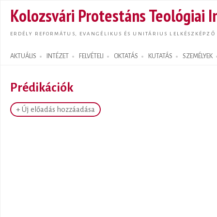
Ugrás
Kolozsvári Protestáns Teológiai I
tarta
ERDÉLY REFORMÁTUS, EVANGÉLIKUS ÉS UNITÁRIUS LELKÉSZKÉPZŐ
AKTUÁLIS
INTÉZET
FELVÉTELI
OKTATÁS
KUTATÁS
SZEMÉLYEK
Search form
Prédikációk
+ Új előadás hozzáadása