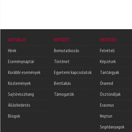
AKTUÁLIS
INTÉZET
OKTATÁS
Hírek
Bemutatkozás
Felvételi
Eseménynaptár
Történet
Képzések
Korábbi események
Egyetemi kapcsolatok
Tantárgyak
Közlemények
Bentlakás
Órarend
Sajtóvisszhang
Támogatók
Ösztöndíjak
Álláshirdetés
Erasmus
Blogok
Neptun
Segédanyagok