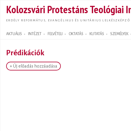
Ugrás
Kolozsvári Protestáns Teológiai I
tarta
ERDÉLY REFORMÁTUS, EVANGÉLIKUS ÉS UNITÁRIUS LELKÉSZKÉPZŐ
AKTUÁLIS
INTÉZET
FELVÉTELI
OKTATÁS
KUTATÁS
SZEMÉLYEK
Search form
Prédikációk
+ Új előadás hozzáadása