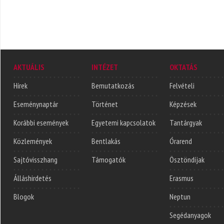
AKTUÁLIS
INTÉZET
OKTATÁS
Hírek
Bemutatkozás
Felvételi
Eseménynaptár
Történet
Képzések
Korábbi események
Egyetemi kapcsolatok
Tantárgyak
Közlemények
Bentlakás
Órarend
Sajtóvisszhang
Támogatók
Ösztöndíjak
Álláshirdetés
Erasmus
Blogok
Neptun
Segédanyagok