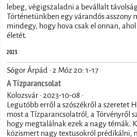
lebeg, végigszaladni a bevállalt távolság
Történetünkben egy várandós asszony m
mindegy, hogy hova csak el onnan, ahol
életét.
2023
Sógor Árpád · 2 Móz 20: 1-17
A Tízparancsolat
Kolozsvár ·
2023-10-08
·
Legutóbb erről a szószékről a szeretet
most a Tízparancsolatról, a Törvényről sz
hogy megtalálnak ezek a nagy témák. K
közismert nagy textusokról prédikálni, m