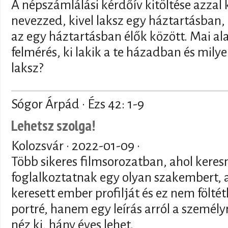
A népszámlálási kérdőív kitöltése azzal
nevezzed, kivel laksz egy háztartásban,
az egy háztartásban élők között. Mai al
felmérés, ki lakik a te házadban és mily
laksz?
Sógor Árpád · Ézs 42: 1-9
Lehetsz szolga!
Kolozsvár ·
2022-01-09
·
Több sikeres filmsorozatban, ahol keres
foglalkoztatnak egy olyan szakembert, 
keresett ember profilját és ez nem fölté
portré, hanem egy leírás arról a személy
néz ki, hány éves lehet.