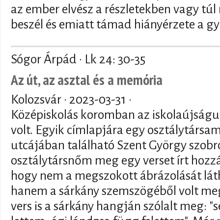
az ember elvész a részletekben vagy tú
beszél és emiatt támad hiányérzete a g
Sógor Árpád · Lk 24: 30-35
Az út, az asztal és a memória
Kolozsvár ·
2023-03-31
·
Középiskolás koromban az iskolaújság
volt. Egyik címlapjára egy osztálytársa
utcájában található Szent György szobr
osztálytársnőm meg egy verset írt hozzá.
hogy nem a megszokott ábrázolását lát
hanem a sárkány szemszögéből volt megö
vers is a sárkány hangján szólalt meg: "