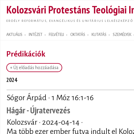
Ugrás
Kolozsvári Protestáns Teológiai I
tarta
ERDÉLY REFORMÁTUS, EVANGÉLIKUS ÉS UNITÁRIUS LELKÉSZKÉPZŐ
AKTUÁLIS
INTÉZET
FELVÉTELI
OKTATÁS
KUTATÁS
SZEMÉLYEK
Search form
Prédikációk
+ Új előadás hozzáadása
2024
Sógor Árpád · 1 Móz 16:1-16
Hágár - Újratervezés
Kolozsvár ·
2024-04-14
·
Ma több ezer ember futva indult el Kolo