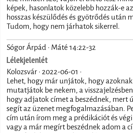
képek, hasonlatok közelebb hozzák-e az
hosszas készülődés és gyötrődés után 
Tudom, hogy nem járhatok sikerrel.
Sógor Árpád · Máté 14:22-32
Lélekjelenlét
Kolozsvár ·
2022-06-01
·
Lehet, hogy már unjátok, hogy azoknak a
mutatjátok be nekem, a visszajelzésb
hogy adjatok címet a beszédnek, mert 
segít az üzenet megfogalmazásában. Pe
cím után írom meg a prédikációt és végi
vagy a már megírt beszédnek adom a c