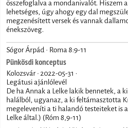
összefoglalva a mondanivalót. Hiszem a
lehetséges, úgy ahogy egy dal megszüle
megzenésített versek és vannak dallamo
énekszöveg.
Sógor Árpád · Roma 8:9-11
Pünkösdi konceptus
Kolozsvár ·
2022-05-31
·
Legátusi ajánlólevél
De ha Annak a Lelke lakik bennetek, a ki
halálból, ugyanaz, a ki feltámasztotta Kr
megeleveníti a ti halandó testeiteket is 
Lelke által.) (Róm 8,9-11)