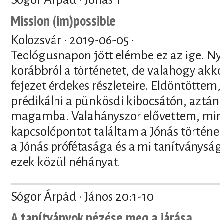
Mission (im)possible
Kolozsvár ·
2019-06-05
·
Teológusnapon jött elémbe ez az ige. N
korábbról a történetet, de valahogy akko
fejezet érdekes részleteire. Eldöntöttem
prédikálni a pünkösdi kibocsátón, aztán
magamba. Valahányszor elővettem, min
kapcsolópontot találtam a Jónás történet
a Jónás prófétasága és a mi tanítványsá
ezek közül néhányat.
Sógor Árpád · János 20:1-10
A tanítványok nézése meg a járása