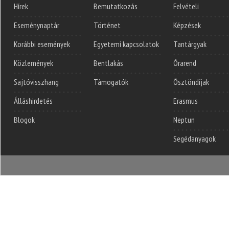
Hírek
Bemutatkozás
Felvételi
Eseménynaptár
Történet
Képzések
Korábbi események
Egyetemi kapcsolatok
Tantárgyak
Közlemények
Bentlakás
Órarend
Sajtóvisszhang
Támogatók
Ösztöndíjak
Álláshirdetés
Erasmus
Blogok
Neptun
Segédanyagok