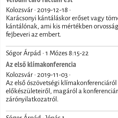
Kolozsvár ·
2019-12-18
·
Karácsonyi kántáláskor erőset vagy tömé
kántálónak, ami kis mértékben orvossá
fejbeveri az embert.
Sógor Árpád · 1 Mózes 8:15-22
Az első klímakonferencia
Kolozsvár ·
2019-11-03
·
Az első ószövetségi klímakonferenciáról
előkészületeiről, magáról a konferenciár
zárónyilatkozatról.
Sógor Árpád · Jónás 1