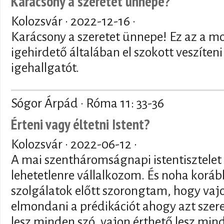
Karácsony a szeretet ünnepe?
Kolozsvár ·
2022-12-16
·
Karácsony a szeretet ünnepe! Ez az a m
igehirdető általában el szokott veszíte
igehallgatót.
Sógor Árpád · Róma 11: 33-36
Érteni vagy éltetni Istent?
Kolozsvár ·
2022-06-12
·
A mai szentháromságnapi istentisztele
lehetetlenre vállalkozom. És noha koráb
szolgálatok előtt szorongtam, hogy vajo
elmondani a prédikációt ahogy azt szer
lesz minden szó, vajon érthető lesz min