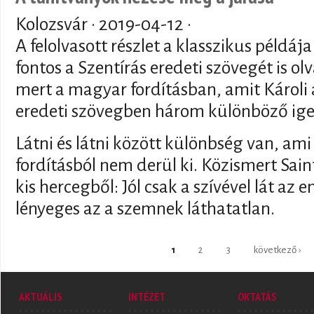
Kolozsvár ·
2019-04-12
·
A felolvasott részlet a klasszikus példá
fontos a Szentírás eredeti szövegét is olv
mert a magyar fordításban, amit Károli a 
eredeti szövegben három különböző ige 
Látni és látni között különbség van, ami
fordításból nem derül ki. Közismert Sai
kis hercegből: Jól csak a szívével lát az
lényeges az a szemnek láthatatlan.
Oldalak
1
2
3
következő ›
AKTUÁLIS
INTÉZET
OKTATÁS