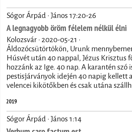
Sógor Árpád · János 17:20-26
A legnagyobb öröm félelem nélkül élni
Kolozsvár ·
2020-05-21
·
Áldozócsütörtökön, Urunk mennybemen
Húsvét után 40 nappal, Jézus Krisztus f
hozzánk az Ige. 40 nap. A karantén szó is
pestisjárványok idején 40 napig kellett 
velencei kikötőkben és csak utána szállh
2019
Sógor Árpád · János 1:14
Verbum caro factum est