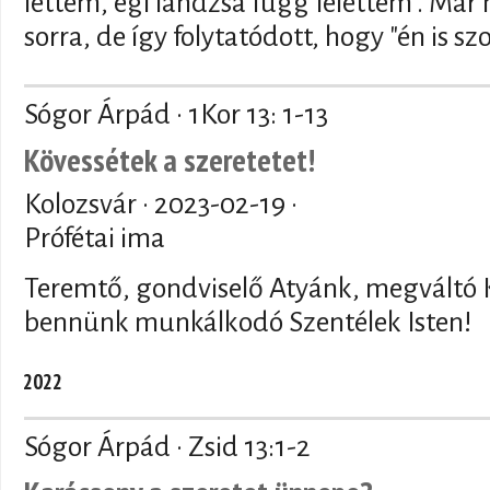
lettem, égi lándzsa függ felettem". M
sorra, de így folytatódott, hogy "én is s
Sógor Árpád · 1Kor 13: 1-13
Kövessétek a szeretetet!
Kolozsvár ·
2023-02-19
·
Prófétai ima
Teremtő, gondviselő Atyánk, megváltó 
bennünk munkálkodó Szentélek Isten!
2022
Sógor Árpád · Zsid 13:1-2