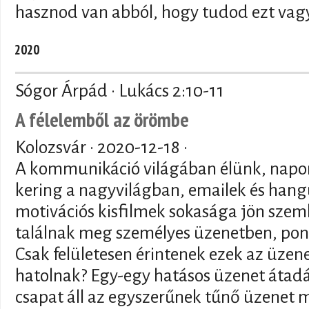
hasznod van abból, hogy tudod ezt vagy
2020
Sógor Árpád · Lukács 2:10-11
A félelemből az örömbe
Kolozsvár ·
2020-12-18
·
A kommunikáció világában élünk, napon
kering a nagyvilágban, emailek és han
motivációs kisfilmek sokasága jön szem
találnak meg személyes üzenetben, pon
Csak felületesen érintenek ezek az üzen
hatolnak? Egy-egy hatásos üzenet átad
csapat áll az egyszerűnek tűnő üzenet