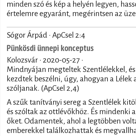
minden szó és kép a helyén legyen, hass
értelemre egyaránt, megérintsen az üz
Sógor Árpád · ApCsel 2:4
Pünkösdi ünnepi konceptus
Kolozsvár ·
2020-05-27
·
Mindnyájan megteltek Szentlélekkel, és
kezdtek beszélni, úgy, ahogyan a Lélek 
szóljanak. (ApCsel 2,4)
A szűk tanítványi sereg a Szentlélek kitö
és szóltak az ottlévőkhöz. És mindenki a
őket. Odamentek, ahol a legtöbben vol
emberekkel találkozhattak és megvallha