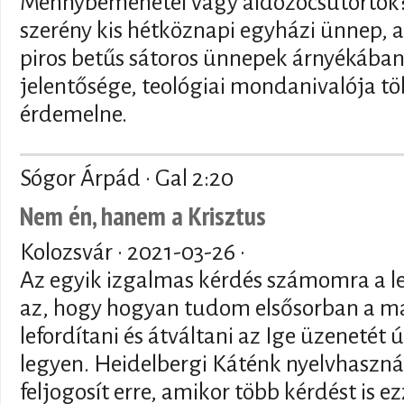
Mennybemenetel vagy áldozócsütörtök? 
szerény kis hétköznapi egyházi ünnep,
piros betűs sátoros ünnepek árnyékában
jelentősége, teológiai mondanivalója tö
érdemelne.
Sógor Árpád · Gal 2:20
Nem én, hanem a Krisztus
Kolozsvár ·
2021-03-26
·
Az egyik izgalmas kérdés számomra a le
az, hogy hogyan tudom elsősorban a 
lefordítani és átváltani az Ige üzenetét
legyen. Heidelbergi Káténk nyelvhaszn
feljogosít erre, amikor több kérdést is ez