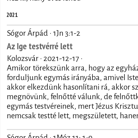
2021
Sógor Árpád · 1Jn 3:1-2
Az Ige testvérré lett
Kolozsvár ·
2021-12-17
·
Amikor törekszünk arra, hogy az egyház
forduljunk egymás irányába, amivel Iste
akkor elkezdünk hasonlítani rá, akkor s
megnövünk, felnőtté válunk, de felnőt
egymás testvéreinek, mert Jézus Krisztu
nemcsak testté lett, megszületett, hane
Sógor Árpád · 1Móz 11: 1-9