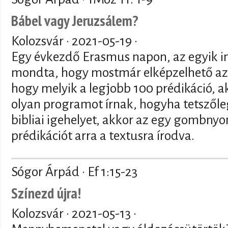
Bábel vagy Jeruzsálem?
Kolozsvár ·
2021-05-19
·
Egy évkezdő Erasmus napon, az egyik i
mondta, hogy mostmár elképzelhető a
hogy melyik a legjobb 100 prédikáció, a
olyan programot írnak, hogyha tetszől
bibliai igehelyet, akkor az egy gombny
prédikációt arra a textusra írodva.
Sógor Árpád · Ef 1:15-23
Színezd újra!
Kolozsvár ·
2021-05-13
·