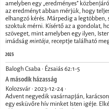
amelyben egy „eredményes” közbenjáró
az eredményt abban mérjük, hogy telj
elhangzó kérés. Márpedig a legtöbben, 
szoktuk mérni. Kísértő az a gondolat, h
szöveget, mint amelyben egy ilyen, Isten
imádság
mintája,
receptje található meg.
2023
Balogh Csaba · Ézsaiás 62:1-5
A második házasság
Kolozsvár ·
2023-12-24
·
Advent negyedik vasárnapján, karácson
egy esküvőre hív minket Isten igéje. E