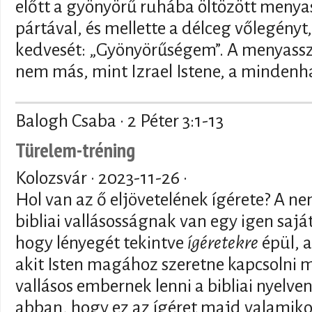
előtt a gyönyörű ruhába öltözött menyas
pártával, és mellette a délceg vőlegényt
kedvesét: „Gyönyörűségem”. A menyassz
nem más, mint Izrael Istene, a mindenha
Balogh Csaba · 2 Péter 3:1-13
Türelem-tréning
Kolozsvár ·
2023-11-26
·
Hol van az ő eljövetelének ígérete? A n
bibliai vallásosságnak van egy igen sajá
hogy lényegét tekintve
ígéretekre
épül, a
akit Isten magához szeretne kapcsolni m
vallásos embernek lenni a bibliai nyelven
abban, hogy ez az ígéret majd valamikor 