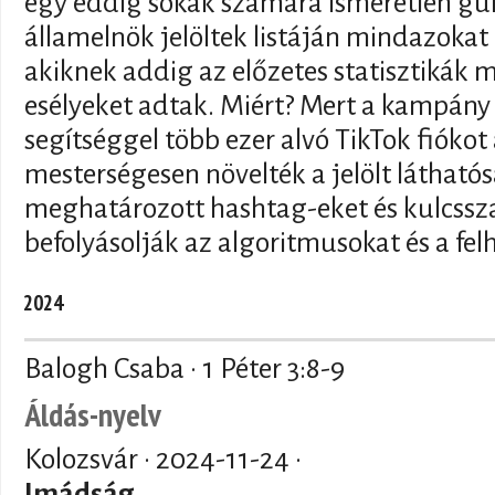
egy eddig sokak számára ismeretlen gur
államelnök jelöltek listáján mindazokat a
akiknek addig az előzetes statisztikák
esélyeket adtak. Miért? Mert a kampány 
segítséggel több ezer alvó TikTok fiókot
mesterségesen növelték a jelölt láthatós
meghatározott hashtag-eket és kulcssz
befolyásolják az algoritmusokat és a fel
2024
Balogh Csaba · 1 Péter 3:8-9
Áldás-nyelv
Kolozsvár ·
2024-11-24
·
Imádság