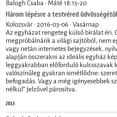
Balogh Csaba · Máté 18:15-20
Három lépésre a testvéred üdvösségétő
Kolozsvár ·
2016-03-06
· Vasárnap
Az egyházat rengeteg külső bírálat éri. 
megpróbálnánk a világi sajtóból, nem eg
vagy netán internetes bejegyzések, nyi
alapján összerakni az ideális egyház kép
leggyakrabban előforduló kulcsszavak 
valószínűleg gyakran ismétlődne: szere
befogadás. Vagy a még igényesebbek sze
nélkül” jelzővel párosítva.
2015