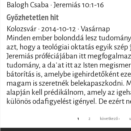
Balogh Csaba · Jeremiás 10:1-16
Győzhetetlen hit
Kolozsvár ·
2014-10-12
· Vasárnap
Minden ember bolonddá lesz tudomán
azt, hogy a teológiai oktatás egyik szé
Jeremiás próféciájában itt megfogalmaz
tudomány, a daʿat itt az Isten megismeré
bátorítás is, amelybe igehirdetőként eze
magam is szeretnék belekapaszkodni. M
alapján kell prédikálnom, amely az igeh
különös odafigyelést igényel. De ezért n
Oldalak
1
2
következő ›
u