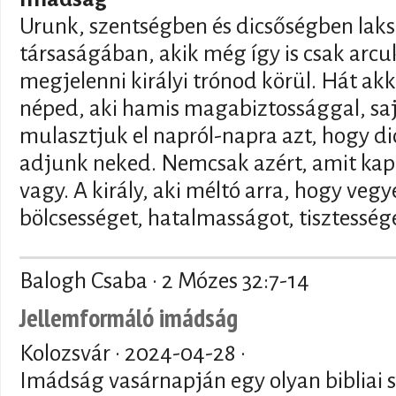
Urunk, szentségben és dicsőségben laksz
társaságában, akik még így is csak arcu
megjelenni királyi trónod körül. Hát akk
néped, aki hamis magabiztossággal, saj
mulasztjuk el napról-napra azt, hogy di
adjunk neked. Nemcsak azért, amit kap
vagy. A király, aki méltó arra, hogy veg
bölcsességet, hatalmasságot, tisztessége
Balogh Csaba · 2 Mózes 32:7-14
Jellemformáló imádság
Kolozsvár ·
2024-04-28
·
Imádság vasárnapján egy olyan bibliai s