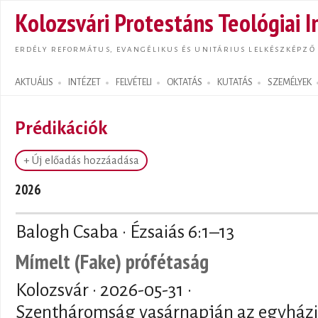
Ugrás
Kolozsvári Protestáns Teológiai I
tarta
ERDÉLY REFORMÁTUS, EVANGÉLIKUS ÉS UNITÁRIUS LELKÉSZKÉPZŐ
AKTUÁLIS
INTÉZET
FELVÉTELI
OKTATÁS
KUTATÁS
SZEMÉLYEK
Search form
Prédikációk
+ Új előadás hozzáadása
2026
Balogh Csaba · Ézsaiás 6:1–13
Mímelt (Fake) prófétaság
Kolozsvár ·
2026-05-31
·
Szentháromság vasárnapján az egyház