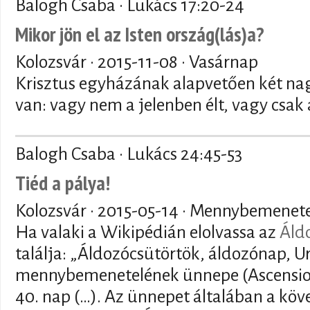
Balogh Csaba · Lukács 17:20-24
Mikor jön el az Isten ország(lás)a?
Kolozsvár ·
2015-11-08
· Vasárnap
Krisztus egyházának alapvetően két nag
van: vagy nem a jelenben élt, vagy csak a
Balogh Csaba · Lukács 24:45-53
Tiéd a pálya!
Kolozsvár ·
2015-05-14
· Mennybemenete
Ha valaki a Wikipédián elolvassa az
Áld
találja: „Áldozócsütörtök, áldozónap, 
mennybemenetelének ünnepe (Ascensio 
40. nap (…). Az ünnepet általában a kö