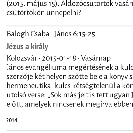
(2015. május 15). Áldozócsütörtök vasá
csütörtökön ünnepelni?
Balogh Csaba · János 6:15-25
Jézus a király
Kolozsvár ·
2015-01-18
· Vasárnap
János evangéliuma megértésének a kul
szerzője két helyen szőtte bele a könyv 
hermeneutikai kulcs kétségtelenül a kö
utolsó verse: „Sok más jelt is tett ugyan
előtt, amelyek nincsenek megírva ebben
2014