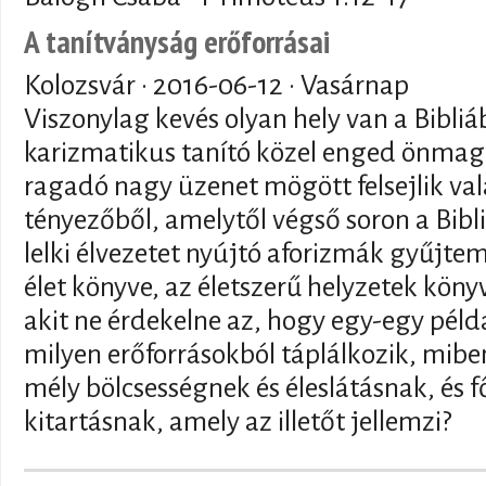
A tanítványság erőforrásai
Kolozsvár ·
2016-06-12
· Vasárnap
Viszonylag kevés olyan hely van a Bibli
karizmatikus tanító közel enged önmag
ragadó nagy üzenet mögött felsejlik va
tényezőből, amelytől végső soron a Bibl
lelki élvezetet nyújtó aforizmák gyűjt
élet könyve, az életszerű helyzetek könyv
akit ne érdekelne az, hogy egy-egy pél
milyen erőforrásokból táplálkozik, miben
mély bölcsességnek és éleslátásnak, és 
kitartásnak, amely az illetőt jellemzi?