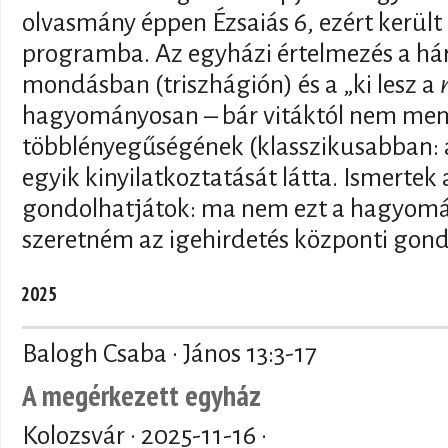
olvasmány éppen Ézsaiás 6, ezért került b
programba. Az egyházi értelmezés a há
mondásban (triszhágión) és a „ki lesz a
hagyományosan – bár vitáktól nem men
többlényegűségének (klasszikusabban:
egyik kinyilatkoztatását látta. Ismertek
gondolhatjátok: ma nem ezt a hagyomá
szeretném az igehirdetés központi gondo
2025
Balogh Csaba · János 13:3-17
A megérkezett egyház
Kolozsvár ·
2025-11-16
·