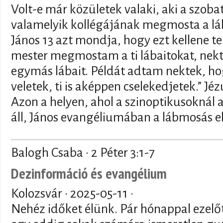
Volt-e már közületek valaki, aki a szob
valamelyik kollégájának megmosta a lá
János 13 azt mondja, hogy ezt kellene ten
mester megmostam a ti lábaitokat, nekt
egymás lábait. Példát adtam nektek, h
veletek, ti is aképpen cselekedjetek.” Jé
Azon a helyen, ahol a szinoptikusoknál 
áll, János evangéliumában a lábmosás el
Balogh Csaba · 2 Péter 3:1-7
Dezinformáció és evangélium
Kolozsvár ·
2025-05-11
·
Nehéz időket élünk. Pár hónappal ezelő