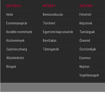
AKTUÁLIS
INTÉZET
OKTATÁS
Hírek
Bemutatkozás
Felvételi
Eseménynaptár
Történet
Képzések
Korábbi események
Egyetemi kapcsolatok
Tantárgyak
Közlemények
Bentlakás
Órarend
Sajtóvisszhang
Támogatók
Ösztöndíjak
Álláshirdetés
Erasmus
Blogok
Neptun
Segédanyagok