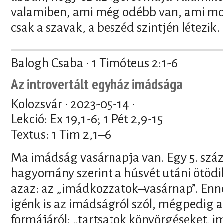
valamiben, ami még odébb van, ami mo
csak a szavak, a beszéd szintjén létezik.
Balogh Csaba · 1 Timóteus 2:1-6
Az introvertált egyház imádsága
Kolozsvár ·
2023-05-14
·
Lekció: Ex 19,1-6; 1 Pét 2,9-15
Textus: 1 Tim 2,1–6
Ma imádság vasárnapja van. Egy 5. száz
hagyomány szerint a húsvét utáni ötödi
azaz: az „imádkozzatok–vasárnap”. Enn
igénk is az imádságról szól, mégpedig 
formájáról: „tartsatok könyörgéseket, 