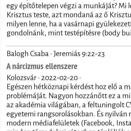
egy építőtelepen végzi a munkáját? Mi l
Krisztus teste, azt mondaná az ő Krisztus
milyen lenne, ha a vasárnapi gyülekezet
gondolnánk, mint testépítésre (body bu
Balogh Csaba · Jeremiás 9:22-23
A nárcizmus ellenszere
Kolozsvár ·
2022-02-20
·
Egészen hétköznapi kérdést hoz elő a ma
problémáját. Nagyon hozzánőtt ez a mi 
az akadémia világában, a feltuningolt 
egyetemi rangsorolásokban. És nyilván m
modern médiafelületek (Facebook, Inst