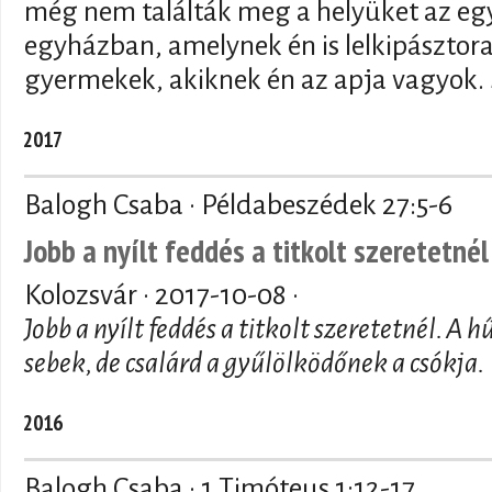
még nem találták meg a helyüket az e
egyházban, amelynek én is lelkipásztor
gyermekek, akiknek én az apja vagyok. 
2017
Balogh Csaba · Példabeszédek 27:5-6
Jobb a nyílt feddés a titkolt szeretetnél
Kolozsvár ·
2017-10-08
·
Jobb a nyílt feddés a titkolt szeretetnél. A h
sebek, de csalárd a gyűlölködőnek a csókja.
2016
Balogh Csaba · 1 Timóteus 1:12-17