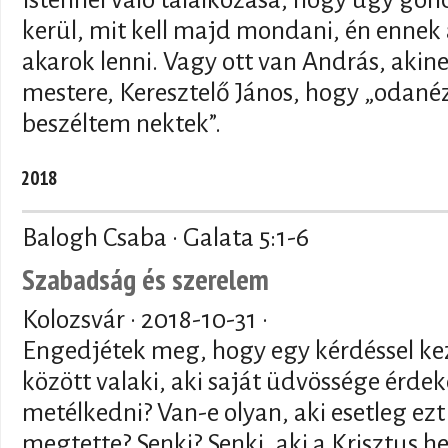
kerül, mit kell majd mondani, én ennek 
akarok lenni. Vagy ott van András, akin
mestere, Keresztelő János, hogy „odanéz
beszéltem nektek”.
2018
Balogh Csaba · Galata 5:1-6
Szabadság és szerelem
Kolozsvár ·
2018-10-31
·
Engedjétek meg, hogy egy kérdéssel kez
között valaki, aki saját üdvössége érde
metélkedni? Van-e olyan, aki esetleg e
megtette? Senki? Senki, aki a Krisztus h