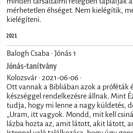
minden társadalmi rétegben táplálják
mérhetetlen éhséget. Nem kielégítik, me
kielégíteni.
2021
Balogh Csaba · Jónás 1
Jónás-tanítvány
Kolozsvár ·
2021-06-06
·
Ott vannak a Bibliában azok a próféták 
készséggel rendelkezésre állnak. Mint É
tudja, hogy mi lenne a nagy küldetés, de
„Uram, itt vagyok. Mondd, mit kell csiná
lázba hozta az, amit látott, akit látott, 
Istennel való találkozása, hogy úgy go