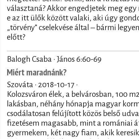
választaná? Akkor engedjetek meg egy m
e az itt ülők között valaki, aki úgy gon
„törvény” cselekvése által – bármi legyen 
előtt?
Balogh Csaba · János 6:60-69
Miért maradnánk?
Szováta ·
2018-10-17
·
Kolozsváron élek, a belvárosban, 100 m2
lakásban, néhány hónapja magyar kor
csodálatosan felújított közös belső udvar
fizetésem magasabb, mint a romániai át
gyermekem, két nagy fiam, akik keresik 