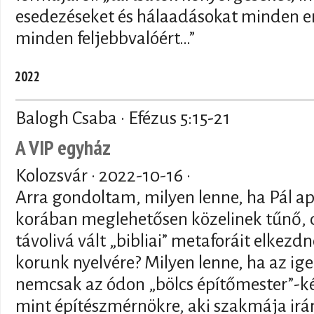
esedezéseket és hálaadásokat minden em
minden feljebbvalóért…”
2022
Balogh Csaba · Efézus 5:15-21
A VIP egyház
Kolozsvár ·
2022-10-16
·
Arra gondoltam, milyen lenne, ha Pál a
korában meglehetősen közelinek tűnő,
távolivá vált „bibliai” metaforáit elkezdn
korunk nyelvére? Milyen lenne, ha az ige
nemcsak az ódon „bölcs építőmester”-
mint építészmérnökre, aki szakmája irá