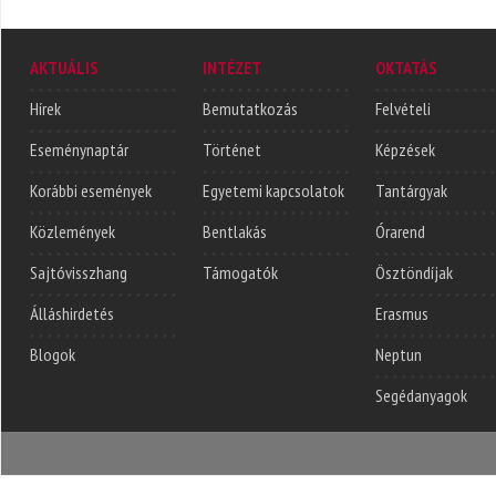
AKTUÁLIS
INTÉZET
OKTATÁS
Hírek
Bemutatkozás
Felvételi
Eseménynaptár
Történet
Képzések
Korábbi események
Egyetemi kapcsolatok
Tantárgyak
Közlemények
Bentlakás
Órarend
Sajtóvisszhang
Támogatók
Ösztöndíjak
Álláshirdetés
Erasmus
Blogok
Neptun
Segédanyagok