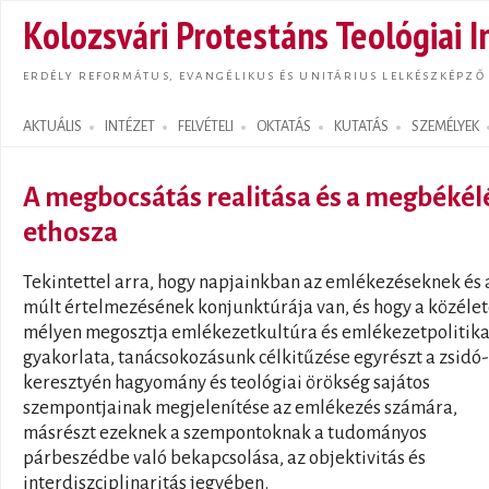
Ugrás
Kolozsvári Protestáns Teológiai I
tarta
ERDÉLY REFORMÁTUS, EVANGÉLIKUS ÉS UNITÁRIUS LELKÉSZKÉPZŐ
AKTUÁLIS
INTÉZET
FELVÉTELI
OKTATÁS
KUTATÁS
SZEMÉLYEK
Search form
A megbocsátás realitása és a megbékél
ethosza
Tekintettel arra, hogy napjainkban az emlékezéseknek és 
múlt értelmezésének konjunktúrája van, és hogy a közélet
mélyen megosztja emlékezetkultúra és emlékezetpolitik
gyakorlata, tanácsokozásunk célkitűzése egyrészt a zsidó-
keresztyén hagyomány és teológiai örökség sajátos
szempontjainak megjelenítése az emlékezés számára,
másrészt ezeknek a szempontoknak a tudományos
párbeszédbe való bekapcsolása, az objektivitás és
interdiszciplinaritás jegyében.