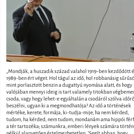
„Mondják, a huszadik század valahol 1919-ben kezdődött 
1989-ben ért véget. Hol tágul az idő, hol robbanásig sűrűs
mint porlasztott benzin a dugattyú nyomása alatt, és hogy
valójában mennyi ideig is tart valamely titokban végbeme
csoda, vagy hogy lehet-e egyáltalán a csodáról szólva időrő
beszélni, ugyan ki a megmondhatója? Az idő a történések
mértéke, kerete, formája, ki-tudja-mije, ha nem kérded,
tudom, ha kérded, nem tudom, mondanám ama hippói férfi
a tér tartozéka; számunkra, emberi lények számára törté
nélkül alapvetően értelmezhetetlen. ’Segít abban, hogy