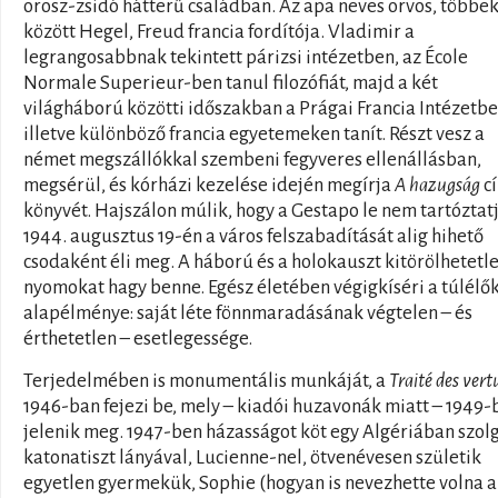
orosz-zsidó hátterű családban. Az apa neves orvos, többe
között Hegel, Freud francia fordítója. Vladimir a
legrangosabbnak tekintett párizsi intézetben, az École
Normale Superieur-ben tanul filozófiát, majd a két
világháború közötti időszakban a Prágai Francia Intézetb
illetve különböző francia egyetemeken tanít. Részt vesz a
német megszállókkal szembeni fegyveres ellenállásban,
megsérül, és kórházi kezelése idején megírja
A hazugság
c
könyvét. Hajszálon múlik, hogy a Gestapo le nem tartóztatj
1944. augusztus 19-én a város felszabadítását alig hihető
csodaként éli meg. A háború és a holokauszt kitörölhetetl
nyomokat hagy benne. Egész életében végigkíséri a túlélő
alapélménye: saját léte fönnmaradásának végtelen – és
érthetetlen – esetlegessége.
Terjedelmében is monumentális munkáját, a
Traité des vert
1946-ban fejezi be, mely – kiadói huzavonák miatt – 1949-
jelenik meg. 1947-ben házasságot köt egy Algériában szol
katonatiszt lányával, Lucienne-nel, ötvenévesen születik
egyetlen gyermekük, Sophie (hogyan is nevezhette volna a