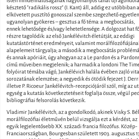
Isten mindenhatóságának hagyományos tanát újragondolá
késztető "radikális rossz" (I. Kant) áll, addig ez utóbbiban 
elkövetett pusztító gonosszal szembe szegezhető egyetlen
ugyanolyan gyökeres – gesztus a fő téma: a megbocsátás,
ennek lehetősége és/vagy lehetetlensége. A dolgozat hat f
részre tagolódik: az első Jankélévitch életútját, az eddigi
kutatástörténet eredményeit, valamint morálfilozófiájána
alapelemeit tárgyalja; a második a megbocsátás problémá
és annak apóriáit, úgy ahogyan az a Le pardon és a Pardon
című műveiben megjelenik; a harmadik a londoni The Tim
folyóirat témába vágó, Jankélévich halála évében zajló vit
sorozatának elemzése; a negyedik és ötödik fejezet J. Derr
illetve P. Ricoeur Jankélévitch-recepciójáról szól, míg az u
egység a kutatás következtetéseit foglalja össze, végül pe
bibliográfiai felsorolás következik.
Vladimir Jankélévitch, az a gondolkodó, akinek Visky S. Bé
morálfilozófiai életművén belül vizsgálja ezt a kérdést, az
egyik legjelentősebb XX. századi francia filozófus. Közép-
Franciaországban, Bourgesban született 1903. augusztus 1