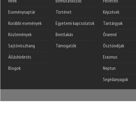
Hírek
Bemutatkozás
Felvételi
Eseménynaptár
Történet
Képzések
Korábbi események
Egyetemi kapcsolatok
Tantárgyak
Közlemények
Bentlakás
Órarend
Sajtóvisszhang
Támogatók
Ösztöndíjak
Álláshirdetés
Erasmus
Blogok
Neptun
Segédanyagok