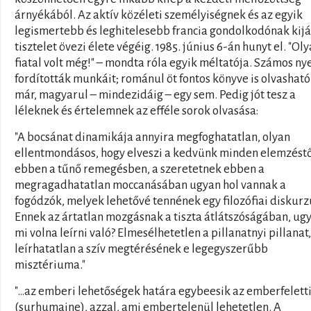
árnyékából. Az aktív közéleti személyiségnek és az egyik
legismertebb és leghitelesebb francia gondolkodónak kij
tisztelet övezi élete végéig. 1985. június 6-án hunyt el. "Ol
fiatal volt még!" – mondta róla egyik méltatója. Számos ny
fordították munkáit; románul öt fontos könyve is olvasható
már, magyarul – mindezidáig – egy sem. Pedig jót tesz a
léleknek és értelemnek az efféle sorok olvasása:
"A bocsánat dinamikája annyira megfoghatatlan, olyan
ellentmondásos, hogy elveszi a kedvünk minden elemzéstő
ebben a tűnő remegésben, a szeretetnek ebben a
megragadhatatlan moccanásában ugyan hol vannak a
fogódzók, melyek lehetővé tennének egy filozófiai diskurz
Ennek az ártatlan mozgásnak a tiszta átlátszóságában, ug
mi volna leírni való? Elmesélhetetlen a pillanatnyi pillanat,
leírhatatlan a szív megtérésének e legegyszerűbb
misztériuma."
"…az emberi lehetőségek határa egybeesik az emberfelett
(surhumaine), azzal, ami embertelenül lehetetlen. A