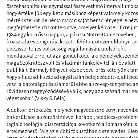
összehasonlítsunk egymással összevethető intervallumoka
hogy értékeljük egyiket a másikhoz képest valamely közös
mérték szerint, de néma marad saját benső lényegére nézv
megfejthetetlen titkot tekintve, amelyet képvisel.’ Erre jut
1984 egy kora őszi napján, a párizsi Notre-Dame tövében,
íróasztala és zongorája közötti félúton, ötezer oldalnyi, sz
poézissel teljes bölcsesség végállomásán, utolsó leírt
mondatával erre jut az a gondolkodó, aki némelyek szem
maga Szókratész volt és Vladimir Jankélévitch álnév alatt
publikált. Bármely könyvét kézbe véve, erős kételyünk tá
hogy a huszadik század egyáltalán befejeződött-e, aki ped
veszi a bátorságot és alámerül ebbe a szöveg-tengerbe, a
rövidesen meggyőződésévé válik, hogy az a század már ne
véget soha.” (Visky S. Béla)
A doktori értekezés, melynek megvédésére 2013. novembe
én került sor, a szerző tíz évvel korábbi, teodicea-problém
taglaló teológiai disszertációja következő állomásaként is
értelmezhető. Míg az előbbi fókuszában a szenvedés, illet