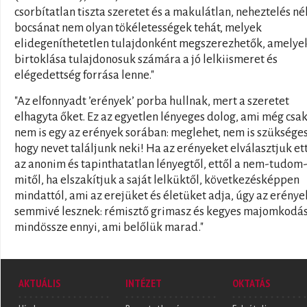
csorbítatlan tiszta szeretet és a makulátlan, neheztelés né
bocsánat nem olyan tökéletességek tehát, melyek
elidegeníthetetlen tulajdonként megszerezhetők, amelye
birtoklása tulajdonosuk számára a jó lelkiismeret és
elégedettség forrása lenne."
"Az elfonnyadt ’erények’ porba hullnak, mert a szeretet
elhagyta őket. Ez az egyetlen lényeges dolog, ami még csa
nem is egy az erények sorában: meglehet, nem is szükséges
hogy nevet találjunk neki! Ha az erényeket elválasztjuk et
az anonim és tapinthatatlan lényegtől, ettől a nem-tudom
mitől, ha elszakítjuk a saját lelküktől, következésképpen
mindattól, ami az erejüket és életüket adja, úgy az erénye
semmivé lesznek: rémisztő grimasz és kegyes majomkodás
mindössze ennyi, ami belőlük marad."
AKTUÁLIS
INTÉZET
OKTATÁS