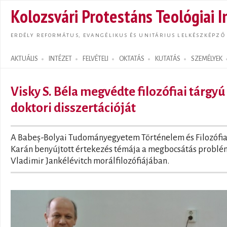
Ugrás
Kolozsvári Protestáns Teológiai I
tarta
ERDÉLY REFORMÁTUS, EVANGÉLIKUS ÉS UNITÁRIUS LELKÉSZKÉPZŐ
AKTUÁLIS
INTÉZET
FELVÉTELI
OKTATÁS
KUTATÁS
SZEMÉLYEK
Search form
Visky S. Béla megvédte filozófiai tárgyú
doktori disszertációját
A Babeș-Bolyai Tudományegyetem Történelem és Filozófi
Karán benyújtott értekezés témája a megbocsátás problé
Vladimir Jankélévitch morálfilozófiájában.