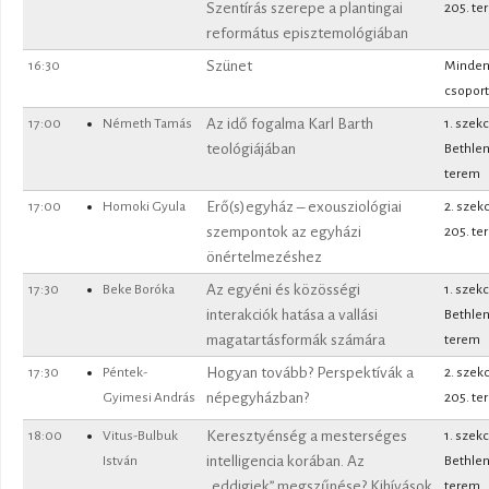
Szentírás szerepe a plantingai
205. te
református episztemológiában
16:30
Szünet
Minde
csoport
17:00
Németh Tamás
Az idő fogalma Karl Barth
1. szekc
teológiájában
Bethle
terem
17:00
Homoki Gyula
Erő(s)egyház – exousziológiai
2. szek
szempontok az egyházi
205. te
önértelmezéshez
17:30
Beke Boróka
Az egyéni és közösségi
1. szekc
interakciók hatása a vallási
Bethle
magatartásformák számára
terem
17:30
Péntek-
Hogyan tovább? Perspektívák a
2. szek
Gyimesi András
népegyházban?
205. te
18:00
Vitus-Bulbuk
Keresztyénség a mesterséges
1. szekc
István
intelligencia korában. Az
Bethle
„eddigiek” megszűnése? Kihívások
terem