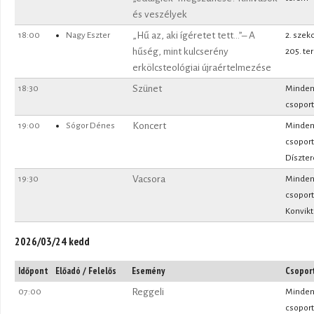
és veszélyek
18:00
Nagy Eszter
„Hű az, aki ígéretet tett…”– A
2. szek
hűség, mint kulcserény
205. te
erkölcsteológiai újraértelmezése
18:30
Szünet
Minde
csoport
19:00
Sógor Dénes
Koncert
Minde
csoport
Díszte
19:30
Vacsora
Minde
csoport
Konvik
2026/03/24 kedd
Időpont
Előadó / Felelős
Esemény
Csopor
07:00
Reggeli
Minde
csoport