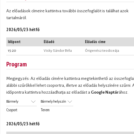
Az előadások címeire kattintva további összefoglalót is találhat azok
tartalmáról.
2026/03/23 hétfő
Időpont
Előadó
Előadás címe
15:20
Visky Sándor Béla
Órigenész teodiceája
Program
Megjegyzés: Az előadás címére kattintva megtekinthető az összefoglal
alábbi szűrőkkel lehet csoportra, illetve az előadás helyszínére szűrni. 
időpontra kattintva hozzáadhatja az előadást a
Google Naptár
ához.
Csoport
Terem
2026/03/23 hétfő