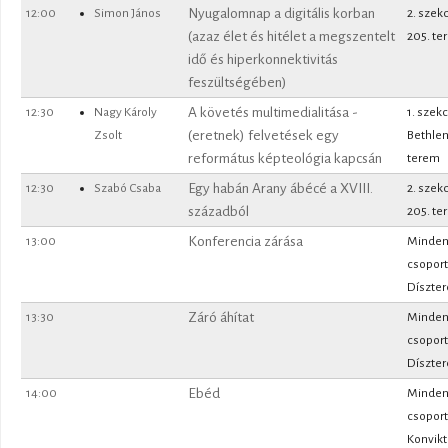
12:00
Simon János
Nyugalomnap a digitális korban
2. szek
(azaz élet és hitélet a megszentelt
205. te
idő és hiperkonnektivitás
feszültségében)
12:30
Nagy Károly
A követés multimedialitása -
1. szekc
Zsolt
(eretnek) felvetések egy
Bethle
református képteológia kapcsán
terem
12:30
Szabó Csaba
Egy habán Arany ábécé a XVIII.
2. szek
századból
205. te
13:00
Konferencia zárása
Minde
csoport
Díszte
13:30
Záró áhítat
Minde
csoport
Díszte
14:00
Ebéd
Minde
csoport
Konvik