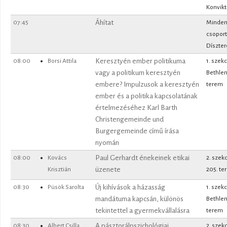
Konvik
07:45
Áhítat
Minde
csoport
Díszte
08:00
Borsi Attila
Keresztyén ember politikuma
1. szekc
vagy a politikum keresztyén
Bethle
embere? Impulzusok a keresztyén
terem
ember és a politika kapcsolatának
értelmezéséhez Karl Barth
Christengemeinde und
Burgergemeinde című írása
nyomán
08:00
Kovács
Paul Gerhardt énekeinek etikai
2. szek
Krisztián
üzenete
205. te
08:30
Püsök Sarolta
Új kihívások a házasság
1. szekc
mandátuma kapcsán, különös
Bethle
tekintettel a gyermekvállalásra
terem
08:30
Albert Csilla
A pásztorálpszichológiai
2. szek