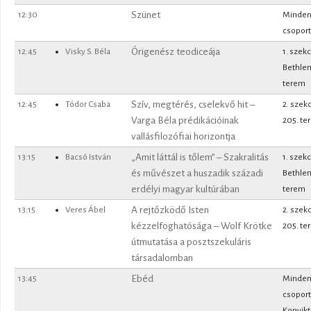
12:30
Szünet
Minde
csoport
12:45
Visky S. Béla
Órigenész teodiceája
1. szekc
Bethle
terem
12:45
Tódor Csaba
Szív, megtérés, cselekvő hit –
2. szek
Varga Béla prédikációinak
205. te
vallásfilozófiai horizontja
13:15
Bacsó István
„Amit láttál is tőlem” – Szakralitás
1. szekc
és művészet a huszadik századi
Bethle
erdélyi magyar kultúrában
terem
13:15
Veres Ábel
A rejtőzködő Isten
2. szek
kézzelfoghatósága – Wolf Krötke
205. te
útmutatása a posztszekuláris
társadalomban
13:45
Ebéd
Minde
csoport
Konvik