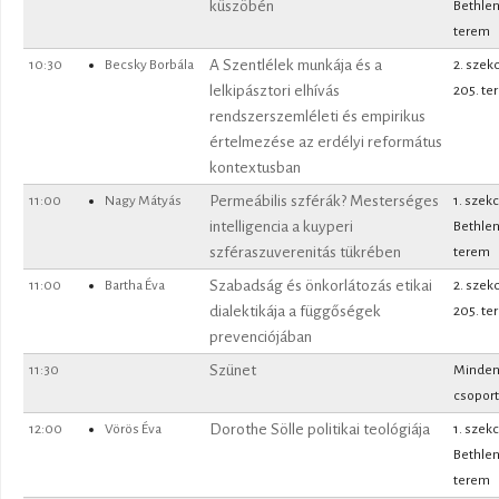
küszöbén
Bethle
terem
10:30
Becsky Borbála
A Szentlélek munkája és a
2. szek
lelkipásztori elhívás
205. te
rendszerszemléleti és empirikus
értelmezése az erdélyi református
kontextusban
11:00
Nagy Mátyás
Permeábilis szférák? Mesterséges
1. szekc
intelligencia a kuyperi
Bethle
szféraszuverenitás tükrében
terem
11:00
Bartha Éva
Szabadság és önkorlátozás etikai
2. szek
dialektikája a függőségek
205. te
prevenciójában
11:30
Szünet
Minde
csoport
12:00
Vörös Éva
Dorothe Sölle politikai teológiája
1. szekc
Bethle
terem