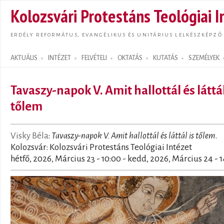
Ugrás
Kolozsvári Protestáns Teológiai I
tarta
ERDÉLY REFORMÁTUS, EVANGÉLIKUS ÉS UNITÁRIUS LELKÉSZKÉPZŐ
AKTUÁLIS
INTÉZET
FELVÉTELI
OKTATÁS
KUTATÁS
SZEMÉLYEK
Search form
Tavaszy-napok V. Amit hallottál és láttál
tőlem
Visky Béla
:
Tavaszy-napok V. Amit hallottál és láttál is tőlem
.
Kolozsvár: Kolozsvári Protestáns Teológiai Intézet
hétfő, 2026, Március 23 - 10:00
-
kedd, 2026, Március 24 - 