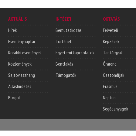
AKTUÁLIS
INTÉZET
OKTATÁS
Hírek
Bemutatkozás
Felvételi
Eseménynaptár
Történet
Képzések
Korábbi események
Egyetemi kapcsolatok
Tantárgyak
Közlemények
Bentlakás
Órarend
Sajtóvisszhang
Támogatók
Ösztöndíjak
Álláshirdetés
Erasmus
Blogok
Neptun
Segédanyagok