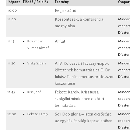
Időpont
Előadó / Felelős
Esemény
Csopor
10:00
Regisztráció
11:00
Köszöntések, a konferencia
Minde
megnyitása
csoport
Díszte
11:15
Kolumbán
Áhítat
Minde
Vilmos József
csoport
Díszte
11:30
Visky S. Béla
A IV. Kolozsvári Tavaszy-napok
Minde
kötetének bemutatása és D. Dr.
csoport
Juhász Tamás emeritus professzor
Díszte
köszöntése
11:45
Kiss Jenő
Fekete Károly: Krisztussal
Minde
szolgálni mindenben c. kötet
csoport
bemutatása
Díszte
12:00
Fekete Károly
Soli Deo gloria – Isten dicsősége
Minde
az egyház és világ kapcsolatában
csoport
Díszte