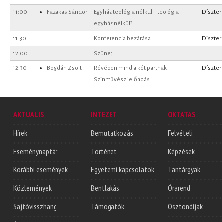
11:00
Fazakas Sándor
Egyház teológia nélkül – teológia
Díszte
egyház nélkül?
11:30
Konferencia bezárása
Díszte
12:00
Szünet
12:30
Bogdán Zsolt
Révében mind a két partnak.
Díszte
Színművészi előadás
AKTUÁLIS
INTÉZET
OKTATÁS
Hírek
Bemutatkozás
Felvételi
Eseménynaptár
Történet
Képzések
Korábbi események
Egyetemi kapcsolatok
Tantárgyak
Közlemények
Bentlakás
Órarend
Sajtóvisszhang
Támogatók
Ösztöndíjak