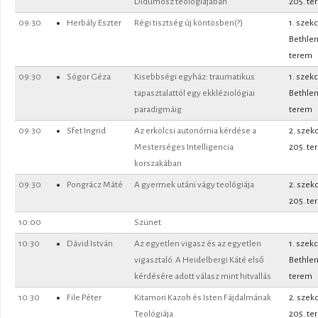
Didümosz teológiájában
205. te
09:30
Herbály Eszter
Régi tisztség új köntösben(?)
1. szekc
Bethle
terem
09:30
Sógor Géza
Kisebbségi egyház: traumatikus
1. szekc
tapasztalattól egy ekkléziológiai
Bethle
paradigmáig
terem
09:30
Sfet Ingrid
Az erkölcsi autonómia kérdése a
2. szek
Mesterséges Intelligencia
205. te
korszakában
09:30
Pongrácz Máté
A gyermek utáni vágy teológiája
2. szek
205. te
10:00
Szünet
10:30
Dávid István
Az egyetlen vigasz és az egyetlen
1. szekc
vigasztaló. A Heidelbergi Káté első
Bethle
kérdésére adott válasz mint hitvallás
terem
10:30
File Péter
Kitamori Kazoh és Isten Fájdalmának
2. szek
Teológiája
205. te