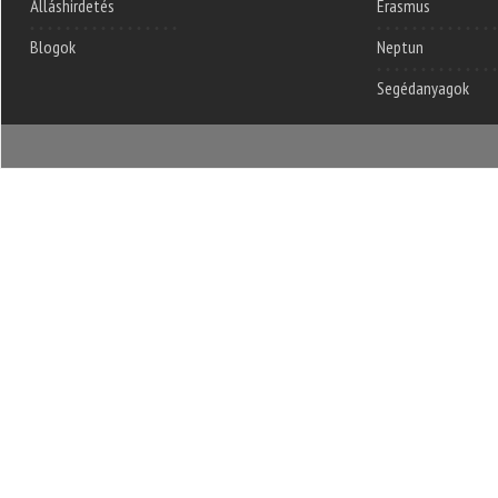
Álláshirdetés
Erasmus
Blogok
Neptun
Segédanyagok