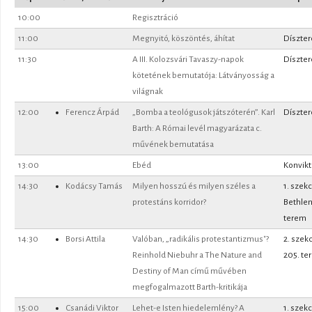
10:00
Regisztráció
11:00
Megnyitó, köszöntés, áhítat
Díszte
11:30
A III. Kolozsvári Tavaszy-napok
Díszte
kötetének bemutatója: Látványosság a
világnak
12:00
Ferencz Árpád
„Bomba a teológusok játszóterén”. Karl
Díszte
Barth: A Római levél magyarázata c.
művének bemutatása
13:00
Ebéd
Konvik
14:30
Kodácsy Tamás
Milyen hosszú és milyen széles a
1. szekc
protestáns korridor?
Bethle
terem
14:30
Borsi Attila
Valóban, „radikális protestantizmus"?
2. szek
Reinhold Niebuhr a The Nature and
205. te
Destiny of Man című művében
megfogalmazott Barth-kritikája
15:00
Csanádi Viktor
Lehet-e Isten hiedelemlény? A
1. szekc