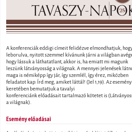
A konferenciák eddigi címeit felidézve elmondhatjuk, hog
leborulva, nyitott szemmel kívánunk járni a világban avége
hogy lássuk a láthatatlant, akkor is, ha emiatt mi magunk
leszünk látványosság a világnak. A mennyei jelenések lát
maga is némiképp így jár, így szemlél, így érez, miközben
feladatot kap: Írd meg, amiket láttál! (Jel 1,19). Az esemény
keretében bemutatjuk a tavalyi
konferenciánk előadásait tartalmazó kötetet is (Látványo
a világnak).
Esemény előadásai