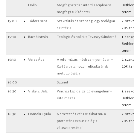
Holló
Megfoghatatlan interdiszciplináris
Bethle
megfogási kísérletei
terem
15:00
Tódor Csaba
Szakralitás és szépség: egy teológiai
2. szek
szintézis
205. te
15:30
Bacsó István
Teológia és politika Tavaszy Sándornál
1. szekc
Bethle
terem
15:30
Veres Ábel
A református módszer nyomában –
2. szek
Karl Barth tambachi előadásának
205. te
metodológiája
16:00
Szünet
16:30
Visky S. Béla
Pinchas Lapide: zsidó evangélium-
1. szekc
értelmezés
Bethle
terem
16:30
Homoki Gyula
Nem test és vér. De akkor mi? A
2. szek
protestáns exousziológia
205. te
válaszkeresései