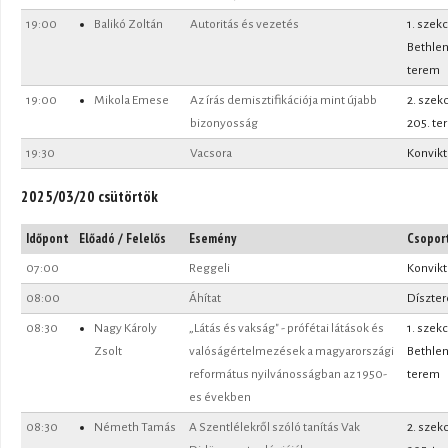
19:00
Balikó Zoltán
Autoritás és vezetés
1. szekc
Bethle
terem
19:00
Mikola Emese
Az írás demisztifikációja mint újabb
2. szek
bizonyosság
205. te
19:30
Vacsora
Konvik
2025/03/20 csütörtök
Időpont
Előadó / Felelős
Esemény
Csopor
07:00
Reggeli
Konvik
08:00
Áhítat
Díszte
08:30
Nagy Károly
„Látás és vakság" - prófétai látások és
1. szekc
Zsolt
valóságértelmezések a magyarországi
Bethle
református nyilvánosságban az 1950-
terem
es években
08:30
Németh Tamás
A Szentlélekről szóló tanítás Vak
2. szek