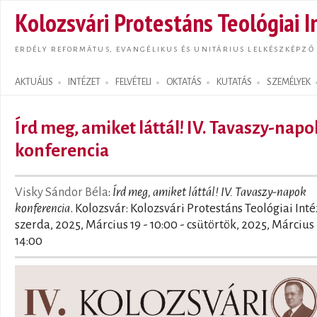
Ugrás
Kolozsvári Protestáns Teológiai I
tarta
ERDÉLY REFORMÁTUS, EVANGÉLIKUS ÉS UNITÁRIUS LELKÉSZKÉPZŐ
AKTUÁLIS
INTÉZET
FELVÉTELI
OKTATÁS
KUTATÁS
SZEMÉLYEK
Search form
Írd meg, amiket láttál! IV. Tavaszy-napo
konferencia
Visky Sándor Béla
:
Írd meg, amiket láttál! IV. Tavaszy-napok
konferencia
. Kolozsvár: Kolozsvári Protestáns Teológiai Inté
szerda, 2025, Március 19 - 10:00
-
csütörtök, 2025, Március 
14:00