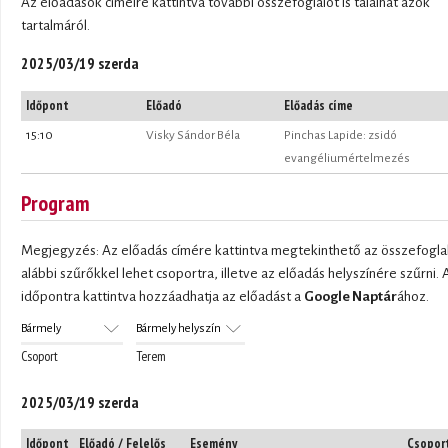
Az előadások címeire kattintva további összefoglalót is találhat azok
tartalmáról.
2025/03/19 szerda
Időpont
Előadó
Előadás címe
15:10
Visky Sándor Béla
Pinchas Lapide: zsidó
evangéliumértelmezés
Program
Megjegyzés: Az előadás címére kattintva megtekinthető az összefoglal
alábbi szűrőkkel lehet csoportra, illetve az előadás helyszínére szűrni. 
időpontra kattintva hozzáadhatja az előadást a
Google Naptár
ához.
Csoport
Terem
2025/03/19 szerda
Időpont
Előadó / Felelős
Esemény
Csopor