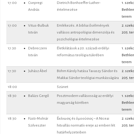
17:00
Csepregi
Dietrich Bonhoeffer Luther-
1. szekc
András
értelmezése
Bethle
terem
17:00
Vitus-Bulbuk
Emlékezés. A bibliai ősélmények
2. szek
István
vallásos antropológiai dimenziója és
205. te
pszichológiai értelmezése
17:30
Debreczeni
Életkilátások a 20. századi erdélyi
1. szekc
István
református teológia tükrében
Bethle
terem
17:30
Juhász Ábel
Böhm Károly hatása Tavaszy Sándor és
2. szek
Makkai Sándor teológiai munkásságára
205. te
18:00
Szünet
18:30
Balázs Gergő
Posztmodern vallásosság az erdélyi
1. szekc
magyarság körében
Bethle
terem
18:30
Füsti-Molnár
Ẻκένωσις és ỏμοούσιος – A Niceai
2. szek
Szilveszter
hitvallás normatív ereje az emberi lét
205. te
határhelyzeteiben