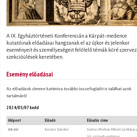
A IX. Egyháztörténeti Konferencián a Kárpát-medence
kutatóinak előadásai hangzanak el az újkor és jelenkor
eseményeit és személyeségeit felölelő témák köré szerve
szekcióülések keretében.
Esemény előadásai
Az előadások címeire kattintva további összefoglalót is találhat azok
tartalmáról.
2024/05/07 kedd
Időpont
Előadó
Előadás címe
09:00
Kovács Sándor
Szenci Molnár Albert zsoltárai a
20. századi unitárius