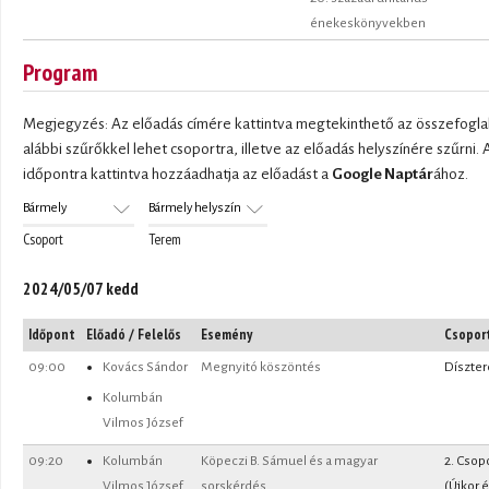
énekeskönyvekben
Program
Megjegyzés: Az előadás címére kattintva megtekinthető az összefoglal
alábbi szűrőkkel lehet csoportra, illetve az előadás helyszínére szűrni. 
időpontra kattintva hozzáadhatja az előadást a
Google Naptár
ához.
Csoport
Terem
2024/05/07 kedd
Időpont
Előadó / Felelős
Esemény
Csopor
09:00
Kovács Sándor
Megnyitó köszöntés
Díszte
Kolumbán
Vilmos József
09:20
Kolumbán
Köpeczi B. Sámuel és a magyar
2. Csop
Vilmos József
sorskérdés
(Újkor 