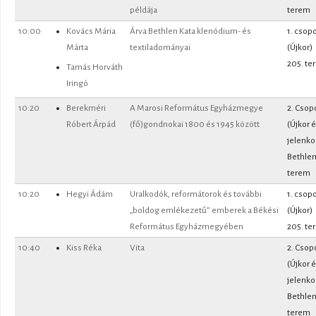
példája
terem
10:00
Kovács Mária
Árva Bethlen Kata klenódium- és
1. csopo
Márta
textiladományai
(Újkor)
205. te
Tamás Horváth
Iringó
10:20
Berekméri
A Marosi Református Egyházmegye
2. Csop
Róbert Árpád
(fő)gondnokai 1800 és 1945 között
(Újkor 
jelenko
Bethle
terem
10:20
Hegyi Ádám
Uralkodók, reformátorok és további
1. csopo
„boldog emlékezetű” emberek a Békési
(Újkor)
Református Egyházmegyében
205. te
10:40
Kiss Réka
Vita
2. Csop
(Újkor 
jelenko
Bethle
terem