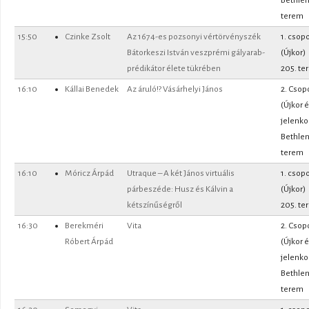
Bethle
terem
15:50
Czinke Zsolt
Az 1674-es pozsonyi vértörvényszék
1. csopo
Bátorkeszi István veszprémi gályarab-
(Újkor)
prédikátor élete tükrében
205. te
16:10
Kállai Benedek
Az áruló!? Vásárhelyi János
2. Csop
(Újkor 
jelenko
Bethle
terem
16:10
Móricz Árpád
Utraque – A két János virtuális
1. csopo
párbeszéde: Husz és Kálvin a
(Újkor)
kétszínűségről
205. te
16:30
Berekméri
Vita
2. Csop
Róbert Árpád
(Újkor 
jelenko
Bethle
terem