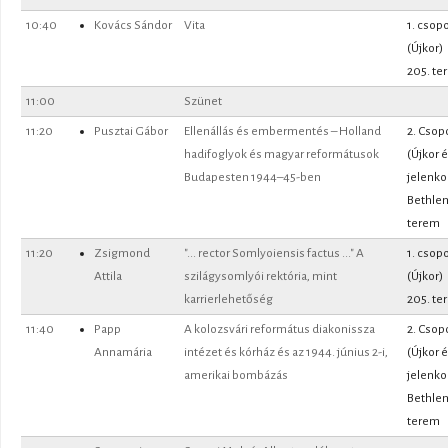
10:40
Kovács Sándor
Vita
1. csopo
(Újkor)
205. te
11:00
Szünet
11:20
Pusztai Gábor
Ellenállás és embermentés – Holland
2. Csop
hadifoglyok és magyar reformátusok
(Újkor 
Budapesten 1944–45-ben
jelenko
Bethle
terem
11:20
Zsigmond
"... rector Somlyoiensis factus ..." A
1. csopo
Attila
szilágysomlyói rektória, mint
(Újkor)
karrierlehetőség
205. te
11:40
Papp
A kolozsvári református diakonissza
2. Csop
Annamária
intézet és kórház és az 1944. június 2-i,
(Újkor 
amerikai bombázás
jelenko
Bethle
terem