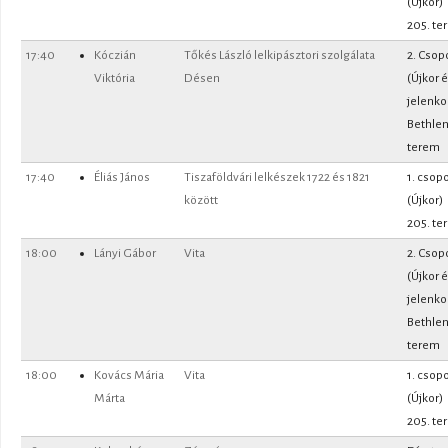
(Újkor)
205. te
17:40
Kóczián
Tőkés László lelkipásztori szolgálata
2. Csop
Viktória
Désen
(Újkor 
jelenko
Bethle
terem
17:40
Éliás János
Tiszaföldvári lelkészek 1722 és 1821
1. csopo
között
(Újkor)
205. te
18:00
Lányi Gábor
Vita
2. Csop
(Újkor 
jelenko
Bethle
terem
18:00
Kovács Mária
Vita
1. csopo
Márta
(Újkor)
205. te