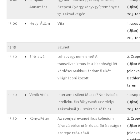
Annamária
Szepesi György könyvgyűjteménye a
(Újkor)
17. század végén
205. te
15:00
Hegyi Ádám
Vita
1. csopo
(Újkor)
205. te
15:15
Szünet
15:30
Biró István
Lehet vagy nem lehet? A
2. Csop
transzilvanizmus és a kisebbségi lét
(Újkor 
kérdései Makkai Sándornál a két
jelenko
világháború között
Bethle
terem
15:30
Verók Attila
Inter arma silent Musae? Nehéz idők
1. csopo
intellektuális fáklyavivői az erdélyi
(Újkor)
szászoknál (18. század első fele)
205. te
15:50
Kónya Péter
Az eperjesi evangélikus kolégium
2. Csop
újraszületése után és a diáktársaságok
(Újkor 
szerepe 1784-1848
jelenko