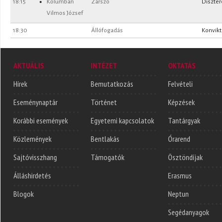
18:15
Kolumbán
Zárszó
Díszte
Vilmos József
18:30
Állófogadás
Konvik
AKTUÁLIS
INTÉZET
OKTATÁS
Hírek
Bemutatkozás
Felvételi
Eseménynaptár
Történet
Képzések
Korábbi események
Egyetemi kapcsolatok
Tantárgyak
Közlemények
Bentlakás
Órarend
Sajtóvisszhang
Támogatók
Ösztöndíjak
Álláshirdetés
Erasmus
Blogok
Neptun
Segédanyagok