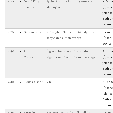
14:20
Dezső Kinga
Ifj. Révész Imre és Horthy-korszak
2. Csop
Julianna
ideológiái
(Újkor 
jelenko
Bethle
terem
14:20
Gordán Edina
Székelyhídi Nethlébius Mihály becses
1. csopo
könyvtárának maradványa
(Újkor)
205. te
14:40
Ambrus
Ügyvéd, főszerkesztő, szenátor,
2. Csop
Mózes
főgondnok – Szele Béla munkássága
(Újkor 
jelenko
Bethle
terem
14:40
Pusztai Gábor
Vita
2. Csop
(Újkor 
jelenko
Bethle
terem
14:40
Kimpián
Egy domidoctus (?) erdélyi lelkész,
1. csopo