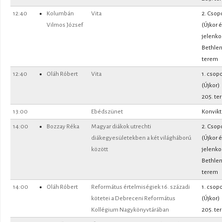
12:40
Kolumbán
Vita
2. Csop
Vilmos József
(Újkor 
jelenko
Bethle
terem
12:40
Oláh Róbert
Vita
1. csopo
(Újkor)
205. te
13:00
Ebédszünet
Konvik
14:00
Bozzay Réka
Magyar diákok utrechti
2. Csop
diákegyesületekben a két világháború
(Újkor 
között
jelenko
Bethle
terem
14:00
Oláh Róbert
Református értelmiségiek 16. századi
1. csopo
kötetei a Debreceni Református
(Újkor)
Kollégium Nagykönyvtárában
205. te