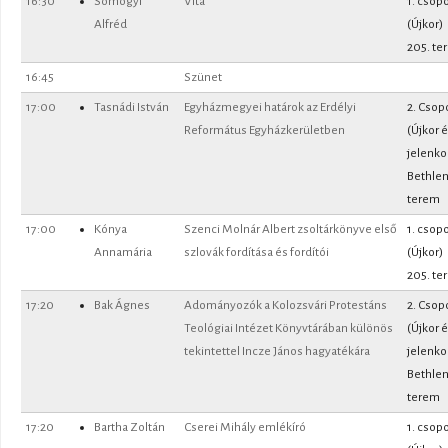
16:30
Somogyi
Vita
1. csopo
Alfréd
(Újkor)
205. te
16:45
Szünet
17:00
Tasnádi István
Egyházmegyei határok az Erdélyi
2. Csop
Református Egyházkerületben
(Újkor 
jelenko
Bethle
terem
17:00
Kónya
Szenci Molnár Albert zsoltárkönyve első
1. csopo
Annamária
szlovák fordítása és fordítói
(Újkor)
205. te
17:20
Bak Ágnes
Adományozók a Kolozsvári Protestáns
2. Csop
Teológiai Intézet Könyvtárában különös
(Újkor 
tekintettel Incze János hagyatékára
jelenko
Bethle
terem
17:20
Bartha Zoltán
Cserei Mihály emlékíró
1. csopo