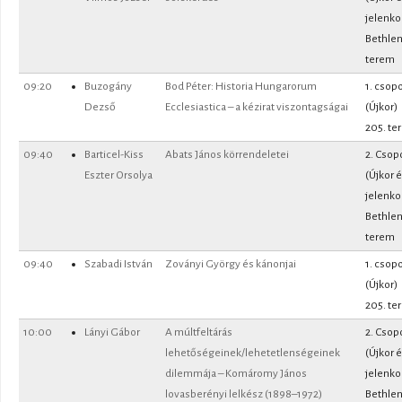
jelenko
Bethle
terem
09:20
Buzogány
Bod Péter: Historia Hungarorum
1. csopo
Dezső
Ecclesiastica – a kézirat viszontagságai
(Újkor)
205. te
09:40
Barticel-Kiss
Abats János körrendeletei
2. Csop
Eszter Orsolya
(Újkor 
jelenko
Bethle
terem
09:40
Szabadi István
Zoványi György és kánonjai
1. csopo
(Újkor)
205. te
10:00
Lányi Gábor
A múltfeltárás
2. Csop
lehetőségeinek/lehetetlenségeinek
(Újkor 
dilemmája – Komáromy János
jelenko
lovasberényi lelkész (1898–1972)
Bethle