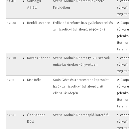
11:40
Somogyi
Szenci Molnár Albert emlékezete
1. csopo
Alfréd
Felvidéken
(Újkor)
205. te
12:00
Benkő Levente
Erdővidéki református gyülekezetek és
2. Csop
a második világháború, 1940–1945
(Újkor 
jelenko
Bethle
terem
12:00
Kovács Sándor
Szenci Molnár Albert a 17–20. századi
1. csopo
unitárius énekeskönyvekben
(Újkor)
205. te
12:20
Kiss Réka
Soós Géza és a protestáns kapcsolati
2. Csop
hálók a második világháború alatti
(Újkor 
ellenállás idején
jelenko
Bethle
terem
12:20
Ősz Sándor
Szenci Molnár Albert napló-kötetéről
1. csopo
Előd
(Újkor)
205. te