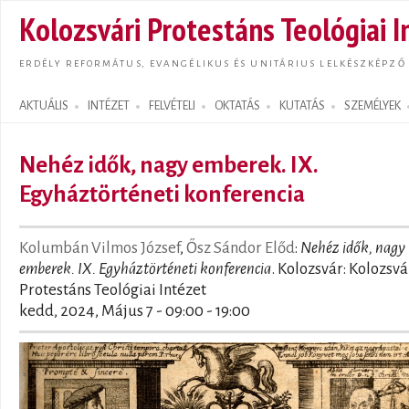
Ugrás
Kolozsvári Protestáns Teológiai I
tarta
ERDÉLY REFORMÁTUS, EVANGÉLIKUS ÉS UNITÁRIUS LELKÉSZKÉPZŐ
AKTUÁLIS
INTÉZET
FELVÉTELI
OKTATÁS
KUTATÁS
SZEMÉLYEK
Search form
Nehéz idők, nagy emberek. IX.
Egyháztörténeti konferencia
Kolumbán Vilmos József
,
Ősz Sándor Előd
:
Nehéz idők, nagy
emberek. IX. Egyháztörténeti konferencia
. Kolozsvár: Kolozsvá
Protestáns Teológiai Intézet
kedd, 2024, Május 7 -
09:00
-
19:00