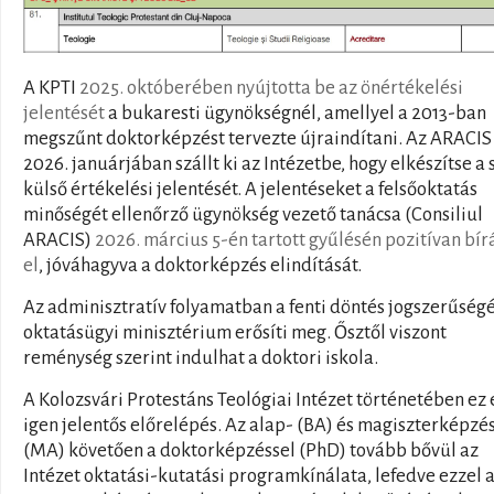
A KPTI
2025. októberében nyújtotta be az önértékelési
jelentését
a bukaresti ügynökségnél, amellyel a 2013-ban
megszűnt doktorképzést tervezte újraindítani. Az ARACIS
2026. januárjában szállt ki az Intézetbe, hogy elkészítse a 
külső értékelési jelentését. A jelentéseket a felsőoktatás
minőségét ellenőrző ügynökség vezető tanácsa (Consiliul
ARACIS)
2026. március 5-én tartott gyűlésén pozitívan bír
el
, jóváhagyva a doktorképzés elindítását.
Az adminisztratív folyamatban a fenti döntés jogszerűségé
oktatásügyi minisztérium erősíti meg. Ősztől viszont
reménység szerint indulhat a doktori iskola.
A Kolozsvári Protestáns Teológiai Intézet történetében ez 
igen jelentős előrelépés. Az alap- (BA) és magiszterképzé
(MA) követően a doktorképzéssel (PhD) tovább bővül az
Intézet oktatási-kutatási programkínálata, lefedve ezzel 