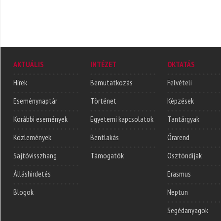
AKTUÁLIS
INTÉZET
OKTATÁS
Hírek
Bemutatkozás
Felvételi
Eseménynaptár
Történet
Képzések
Korábbi események
Egyetemi kapcsolatok
Tantárgyak
Közlemények
Bentlakás
Órarend
Sajtóvisszhang
Támogatók
Ösztöndíjak
Álláshirdetés
Erasmus
Blogok
Neptun
Segédanyagok