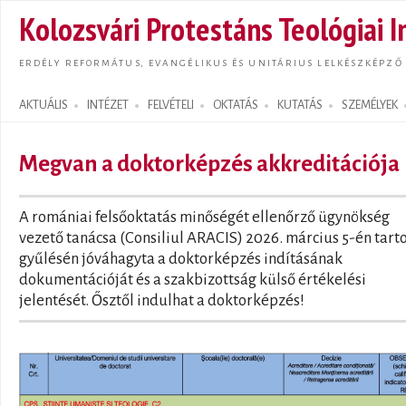
Ugrás
Kolozsvári Protestáns Teológiai I
tarta
ERDÉLY REFORMÁTUS, EVANGÉLIKUS ÉS UNITÁRIUS LELKÉSZKÉPZŐ
AKTUÁLIS
INTÉZET
FELVÉTELI
OKTATÁS
KUTATÁS
SZEMÉLYEK
Search form
Megvan a doktorképzés akkreditációja
A romániai felsőoktatás minőségét ellenőrző ügynökség
vezető tanácsa (Consiliul ARACIS) 2026. március 5-én tarto
gyűlésén jóváhagyta a doktorképzés indításának
dokumentációját és a szakbizottság külső értékelési
jelentését. Ősztől indulhat a doktorképzés!