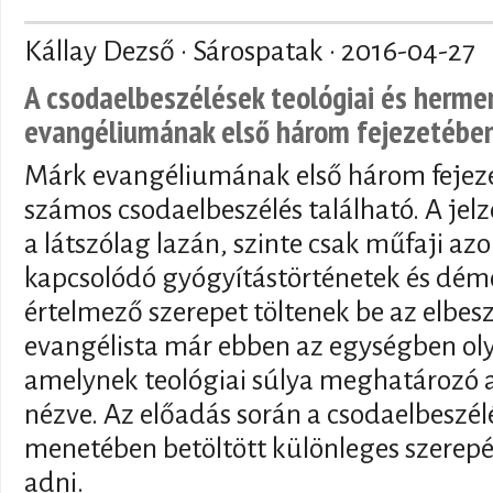
Kállay Dezső · Sárospatak ·
2016-04-27
A csodaelbeszélések teológiai és herme
evangéliumának első három fejezetébe
Márk evangéliumának első három fejezet
számos csodaelbeszélés található. A je
a látszólag lazán, szinte csak műfaji az
kapcsolódó gyógyítástörténetek és dé
értelmező szerepet töltenek be az elbes
evangélista már ebben az egységben olya
amelynek teológiai súlya meghatározó 
nézve. Az előadás során a csodaelbeszél
menetében betöltött különleges szerep
adni.