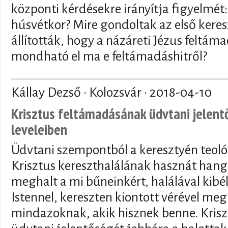
központi kérdésekre irányítja figyelmét:
húsvétkor? Mire gondoltak az első kere
állították, hogy a názáreti Jézus feltáma
mondható el ma e feltámadáshitről?
Kállay Dezső · Kolozsvár ·
2018-04-10
Krisztus feltámadásának üdvtani jelent
leveleiben
Üdvtani szempontból a keresztyén teol
Krisztus kereszthalálának hasznát hang
meghalt a mi bűneinkért, halálával kib
Istennel, kereszten kiontott vérével meg
mindazoknak, akik hisznek benne. Kris