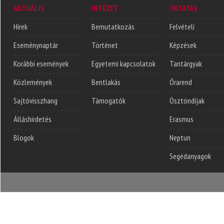
AKTUÁLIS
INTÉZET
OKTATÁS
Hírek
Bemutatkozás
Felvételi
Eseménynaptár
Történet
Képzések
Korábbi események
Egyetemi kapcsolatok
Tantárgyak
Közlemények
Bentlakás
Órarend
Sajtóvisszhang
Támogatók
Ösztöndíjak
Álláshirdetés
Erasmus
Blogok
Neptun
Segédanyagok