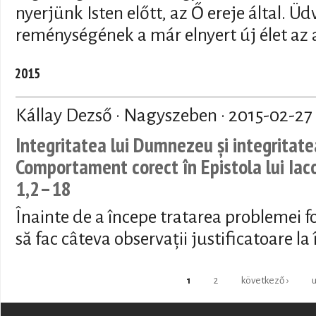
nyerjünk Isten előtt, az Ő ereje által. 
reménységének a már elnyert új élet az 
2015
Kállay Dezső · Nagyszeben ·
2015-02-27
Integritatea lui Dumnezeu și integritatea
Comportament corect în Epistola lui Iaco
1,2–18
Înainte de a începe tratarea problemei fo
să fac câteva observații justificatoare la
Oldalak
1
2
következő ›
u