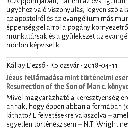
középpontjában, hanem az evangélium
ügyéhez való viszonyulás, legyen szó ak
az apostolról és az evangélium más mun
éppenséggel arról a pogány környezetről
munkatársak és a gyülekezet az evangé
módon képviselik.
Kállay Dezső · Kolozsvár ·
2018-04-11
Jézus feltámadása mint történelmi esem
Resurrection of the Son of Man c. könyv
Mivel magyarázható a keresztyénség ere
annak, hogy éppen abban a formában j
látható? E felvetésekre válaszolva – am
egyetlen történész sem – N.T. Wright n