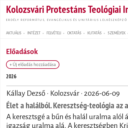
Ugrás
Kolozsvári Protestáns Teológiai I
tarta
ERDÉLY REFORMÁTUS, EVANGÉLIKUS ÉS UNITÁRIUS LELKÉSZKÉPZŐ
AKTUÁLIS
INTÉZET
FELVÉTELI
OKTATÁS
KUTATÁS
SZEMÉLYEK
Search form
Előadások
+ Új előadás hozzáadása
2026
Kállay Dezső · Kolozsvár ·
2026-06-09
Élet a halálból. Keresztség-teológia az 
A keresztsgé a bűn és halál uralma alól 
igazság uralma alá. A keresztségben Kri