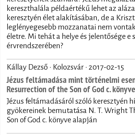
kereszthalála példaértékű lehet az aláz
keresztyén élet alakításában, de a Kris
leglényegesebb mozzanatai nem vontak
életre. Mi tehát a helye és jelentősége e
érvrendszerében?
Kállay Dezső · Kolozsvár ·
2017-02-15
Jézus feltámadása mint történelmi esem
Resurrection of the Son of God c. könyve
Jézus feltámadásáról szóló keresztyén h
gyökereinek bemutatása N. T. Wright Th
Son of God c. könyve alapján