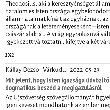
Theodosius, aki a keresztyénséget államva
hatalom és Isten országa egybefonódott a
állam hatalmat kínált az egyháznak, az
országának a letéteményeseként – isteni 
császár alakját. A világ egypólusúvá vál
igyekezett változtatni, kifejtve a két vár
2022
Kállay Dezső · Várkudu ·
2022-05-23
Mit jelent, hogy Isten igazsága üdvözí
dogmatikus beszéd a megigazulásról
Az Újszövetség szövegállományát figye
igen keveset mondhatunk az ember megi