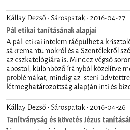
Kállay Dezső · Sárospatak ·
2016-04-27
Pál etikai tanításának alapjai
A páli etikai intelem ráépülhet a kriszto
sákremantumokról és a Szentélekről szól
az eszkatológiára is. Mindez végső soron
apostol, különböző írányból közelítve m
problémákat, mindig az isteni üdvtettre
létmeghatározottság alapján inti és biz
Kállay Dezső · Sárospatak ·
2016-04-26
Tanítványság és követés Jézus tanítás