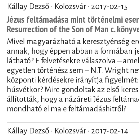
Kállay Dezső · Kolozsvár ·
2017-02-15
Jézus feltámadása mint történelmi esem
Resurrection of the Son of Man c. könyv
Mivel magyarázható a keresztyénség ere
annak, hogy éppen abban a formában j
látható? E felvetésekre válaszolva – am
egyetlen történész sem – N.T. Wright n
központi kérdésekre irányítja figyelmét:
húsvétkor? Mire gondoltak az első kere
állították, hogy a názáreti Jézus feltáma
mondható el ma e feltámadáshitről?
Kállay Dezső · Kolozsvár ·
2017-02-14