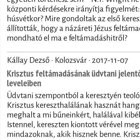
központi kérdésekre irányítja figyelmét:
húsvétkor? Mire gondoltak az első kere
állították, hogy a názáreti Jézus feltáma
mondható el ma e feltámadáshitről?
Kállay Dezső · Kolozsvár ·
2017-11-07
Krisztus feltámadásának üdvtani jelent
leveleiben
Üdvtani szempontból a keresztyén teol
Krisztus kereszthalálának hasznát hang
meghalt a mi bűneinkért, halálával kib
Istennel, kereszten kiontott vérével meg
mindazoknak, akik hisznek benne. Kris