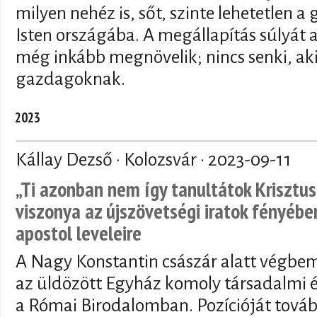
milyen nehéz is, sőt, szinte lehetetlen 
Isten országába. A megállapítás súlyát
még inkább megnövelik; nincs senki, ak
gazdagoknak.
2023
Kállay Dezső · Kolozsvár ·
2023-09-11
„Ti azonban nem így tanultátok Krisztust
viszonya az újszövetségi iratok fényében
apostol leveleire
A Nagy Konstantin császár alatt végbem
az üldözött Egyház komoly társadalmi és
a Római Birodalomban. Pozícióját továb