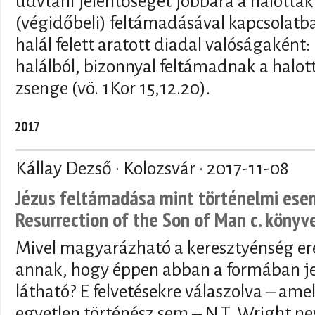
üdvtani jelentőségét jobbára a halottak
(végidőbeli) feltámadásával kapcsolat
halál felett aratott diadal valóságaként:
halálból, bizonnyal feltámadnak a halott
zsenge (vö. 1Kor 15,12.20).
2017
Kállay Dezső · Kolozsvár ·
2017-11-08
Jézus feltámadása mint történelmi esem
Resurrection of the Son of Man c. könyv
Mivel magyarázható a keresztyénség ere
annak, hogy éppen abban a formában j
látható? E felvetésekre válaszolva – am
egyetlen történész sem – N.T. Wright n