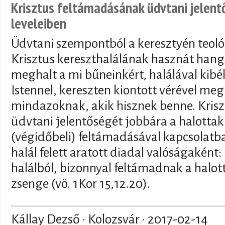
Krisztus feltámadásának üdvtani jelent
leveleiben
Üdvtani szempontból a keresztyén teol
Krisztus kereszthalálának hasznát hang
meghalt a mi bűneinkért, halálával kib
Istennel, kereszten kiontott vérével meg
mindazoknak, akik hisznek benne. Kris
üdvtani jelentőségét jobbára a halottak
(végidőbeli) feltámadásával kapcsolat
halál felett aratott diadal valóságaként:
halálból, bizonnyal feltámadnak a halott
zsenge (vö. 1Kor 15,12.20).
Kállay Dezső · Kolozsvár ·
2017-02-14