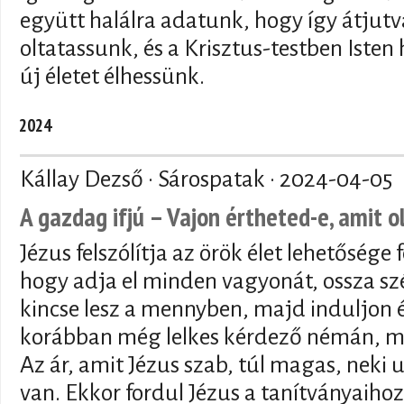
együtt halálra adatunk, hogy így átjutva
oltatassunk, és a Krisztus-testben Isten
új életet élhessünk.
2024
Kállay Dezső · Sárospatak ·
2024-04-05
A gazdag ifjú – Vajon értheted-e, amit o
Jézus felszólítja az örök élet lehetősége
hogy adja el minden vagyonát, ossza sz
kincse lesz a mennyben, majd induljon é
korábban még lelkes kérdező némán, 
Az ár, amit Jézus szab, túl magas, neki
van. Ekkor fordul Jézus a tanítványaihoz 