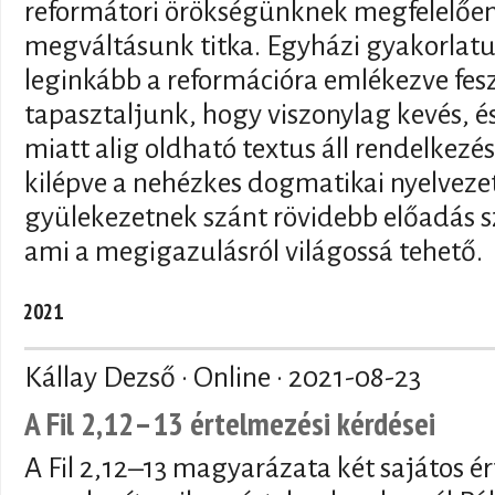
reformátori örökségünknek megfelelően
megváltásunk titka. Egyházi gyakorlatu
leginkább a reformációra emlékezve fesz
tapasztaljunk, hogy viszonylag kevés, é
miatt alig oldható textus áll rendelkez
kilépve a nehézkes dogmatikai nyelvezet
gyülekezetnek szánt rövidebb előadás sz
ami a megigazulásról világossá tehető.
2021
Kállay Dezső · Online ·
2021-08-23
A Fil 2,12–13 értelmezési kérdései
A Fil 2,12–13 magyarázata két sajátos é