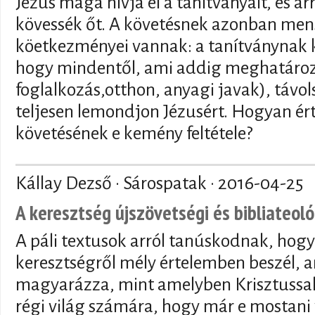
Jézus maga hívja el a tanítványait, és ar
kövessék őt. A követésnek azonban me
köetkezményei vannak: a tanítványnak ké
hogy mindentől, ami addig meghatározta
foglalkozás,otthon, anyagi javak), távol
teljesen lemondjon Jézusért. Hogyan ér
követésének e kemény feltétele?
Kállay Dezső · Sárospatak ·
2016-04-25
A keresztség újszövetségi és bibliateol
A páli textusok arról tanúskodnak, hogy
keresztségről mély értelemben beszél, 
magyarázza, mint amelyben Krisztussa
régi világ számára, hogy már e mostani 