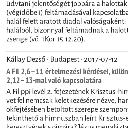
üdvtani jelentőségét jobbára a halottak
(végidőbeli) feltámadásával kapcsolat
halál felett aratott diadal valóságaként:
halálból, bizonnyal feltámadnak a halott
zsenge (vö. 1Kor 15,12.20).
Kállay Dezső · Budapest ·
2017-07-12
A Fil 2,6–11 értelmezési kérdései, különö
2,12–13-mal való kapcsolatára
A Filippi levél 2. fejezetének Krisztus-
vet fel nemcsak keletkezésére nézve, han
okfejtésében betöltött szerepe szempon
tekinthető a himnuszban leírt Krisztus
keresztyének számára? Jézus megalázt