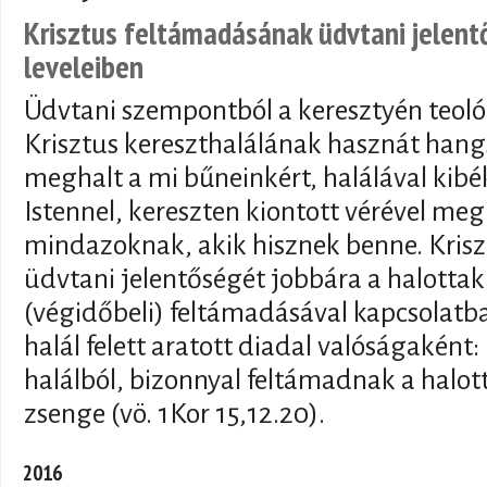
Krisztus feltámadásának üdvtani jelent
leveleiben
Üdvtani szempontból a keresztyén teol
Krisztus kereszthalálának hasznát hang
meghalt a mi bűneinkért, halálával kib
Istennel, kereszten kiontott vérével meg
mindazoknak, akik hisznek benne. Kris
üdvtani jelentőségét jobbára a halottak
(végidőbeli) feltámadásával kapcsolat
halál felett aratott diadal valóságaként:
halálból, bizonnyal feltámadnak a halott
zsenge (vö. 1Kor 15,12.20).
2016