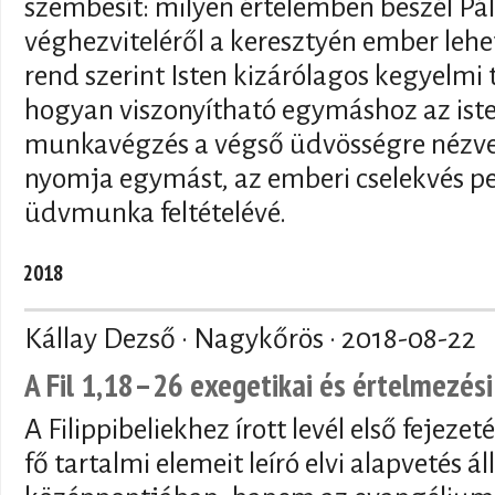
szembesít: milyen értelemben beszél Pá
véghezviteléről a keresztyén ember leh
rend szerint Isten kizárólagos kegyelmi t
hogyan viszonyítható egymáshoz az iste
munkavégzés a végső üdvösségre nézve 
nyomja egymást, az emberi cselekvés ped
üdvmunka feltételévé.
2018
Kállay Dezső · Nagykőrös ·
2018-08-22
A Fil 1,18–26 exegetikai és értelmezési
A Filippibeliekhez írott levél első feje
fő tartalmi elemeit leíró elvi alapvetés á