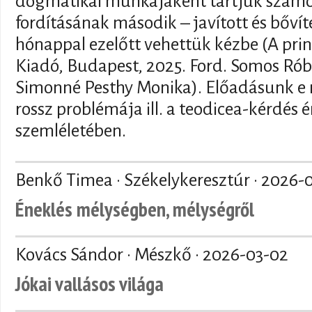
dogmatikai munkájaként tartjuk szám
fordításának második – javított és bővít
hónappal ezelőtt vehettük kézbe (A prin
Kiadó, Budapest, 2025. Ford. Somos Róbe
Simonné Pesthy Monika). Előadásunk e 
rossz problémája ill. a teodicea-kérdés
szemléletében.
Benkő Timea · Székelykeresztúr ·
2026-
Éneklés mélységben, mélységről
Kovács Sándor · Mészkő ·
2026-03-02
Jókai vallásos világa