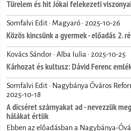
Türelem és hit Jókai felekezeti viszonya
Somfalvi Edit · Magyaró ·
2025-10-26
Közös kincsünk a gyermek - előadás 2. r
Kovács Sándor · Alba Iulia ·
2025-10-25
Kárhozat és kultusz: Dávid Ferenc emlé
Somfalvi Edit · Nagybánya Óváros Refo
2025-10-18
A dicséret szárnyakat ad - nevezzük meg
hálákat értük
Ebben az előadásban a Nagybánya-Óvár