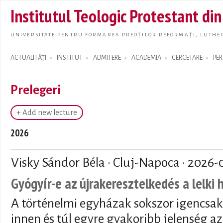
Skip t
Institutul Teologic Protestant di
main
conte
UNIVERSITATE PENTRU FORMAREA PREOȚILOR REFORMAȚI, LUTHER
ACTUALITĂȚI
INSTITUT
ADMITERE
ACADEMIA
CERCETARE
PE
Search form
Prelegeri
+ Add new lecture
2026
Visky Sándor Béla · Cluj-Napoca ·
2026-
Gyógyír-e az újrakeresztelkedés a lelki
A történelmi egyházak sokszor igencsak
innen és túl egyre gyakoribb jelenség az