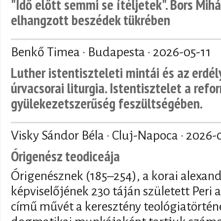
"Idő előtt semmi se ítéljetek". Bors Mihá
elhangzott beszédek tükrében
Benkő Timea · Budapesta ·
2026-05-11
Luther istentiszteleti mintái és az erdé
úrvacsorai liturgia. Istentisztelet a refo
gyülekezetszerűség feszültségében.
Visky Sándor Béla · Cluj-Napoca ·
2026-
Órigenész teodiceája
Órigenésznek (185–254), a korai alexand
képviselőjének 230 táján született Peri a
című művét a keresztény teológiatörténe