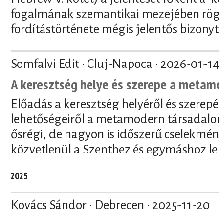
fogalmának szemantikai mezejében rögzí
fordítástörténete mégis jelentős bizony
Somfalvi Edit · Cluj-Napoca ·
2026-01-1
A keresztség helye és szerepe a meta
Előadás a keresztség helyéről és szerepé
lehetőségeiről a metamodern társadalo
ősrégi, de nagyon is időszerű cselekmén
közvetlenül a Szenthez és egymáshoz le
2025
Kovács Sándor · Debrecen ·
2025-11-20