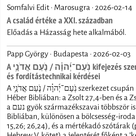
Somfalvi Edit · Marosugra ·
2026-02-14
A család értéke a XXI. században
Előadás a Házasság hete alkalmából.
Papp György · Budapesta ·
2026-02-03
A נֹֽעַם־יְ֜הוָ֗ה / נֹ֤עַם אֲדֹנָ֥י kifejezés szemantikai, vallástörténeti
és fordítástechnikai kérdései
A נֹֽעַם־יְ֜הוָ֗ה / נֹ֤עַם אֲדֹנָ֥י szerkezet csupán kétszer fordul elő a
Héber Bibliában: a Zsolt 27,4-ben és a 
a נעם gyök származékszavai többször is előfordulnak a Héber
Bibliában, különösen a bölcsesség-iroda
15,26; 26,24), és a mértékadó szótárak (p
Hebrew V. kötet) a jelentését főként a ’