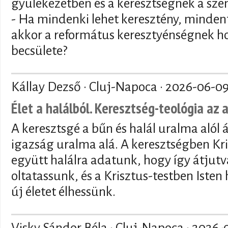
gyülekezetben és a keresztségnek a sze
- Ha mindenki lehet keresztény, mindenf
akkor a református keresztyénségnek ho
becsülete?
Kállay Dezső · Cluj-Napoca ·
2026-06-0
Élet a halálból. Keresztség-teológia az 
A keresztsgé a bűn és halál uralma alól 
igazság uralma alá. A keresztségben Kri
együtt halálra adatunk, hogy így átjutva
oltatassunk, és a Krisztus-testben Isten
új életet élhessünk.
Visky Sándor Béla · Cluj-Napoca ·
2026-