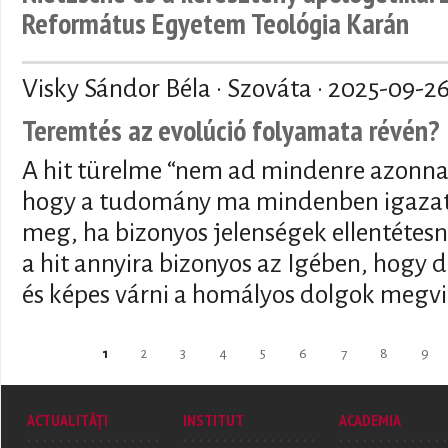
Református Egyetem Teológia Karán
Visky Sándor Béla · Szováta ·
2025-09-2
Teremtés az evolúció folyamata révén?
A hit türelme “nem ad mindenre azonnal
hogy a tudomány ma mindenben igazat 
meg, ha bizonyos jelenségek ellentétesn
a hit annyira bizonyos az Igében, hogy de
és képes várni a homályos dolgok megvi
Pages
1
2
3
4
5
6
7
8
9
ACTUALITĂȚI
INSTITUT
ACADEMIA