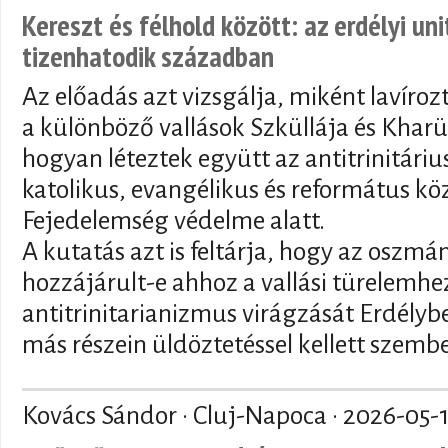
Kereszt és félhold között: az erdélyi un
tizenhatodik században
Az előadás azt vizsgálja, miként lavíroz
a különböző vallások Szküllája és Kharü
hogyan léteztek együtt az antitrinitár
katolikus, evangélikus és református kö
Fejedelemség védelme alatt.
A kutatás azt is feltárja, hogy az oszmán
hozzájárult-e ahhoz a vallási türelemhez
antitrinitarianizmus virágzását Erdély
más részein üldöztetéssel kellett szemb
Kovács Sándor · Cluj-Napoca ·
2026-05-