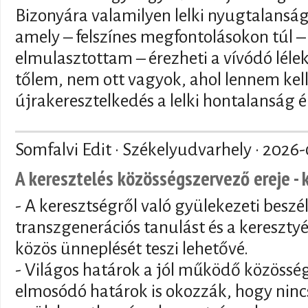
Bizonyára valamilyen lelki nyugtalansá
amely – felszínes megfontolásokon túl – 
elmulasztottam – érezheti a vívódó lélek 
tőlem, nem ott vagyok, ahol lennem kell
újrakeresztelkedés a lelki hontalanság é
Somfalvi Edit · Székelyudvarhely ·
2026-
A keresztelés közösségszervező ereje - 
- A keresztségről való gyülekezeti beszé
transzgenerációs tanulást és a keresztyé
közös ünneplését teszi lehetővé.
- Világos határok a jól működő közösség
elmosódó határok is okozzák, hogy nincs