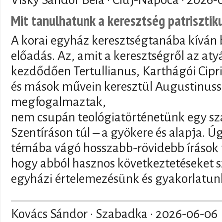
Mit tanulhatunk a keresztség patriszti
A korai egyház keresztségtanába kíván 
előadás. Az, amit a keresztségről az at
kezdődően Tertullianus, Karthágói Cipr
és mások művein keresztül Augustinuss
megfogalmaztak,
nem csupán teológiatörténetünk egy sz
Szentíráson túl – a gyökere és alapja. 
témába vágó hosszabb-rövidebb írások t
hogy abból hasznos következtetéseket s
egyházi értelemezésünk és gyakorlatunk
Kovács Sándor · Szabadka ·
2026-06-06