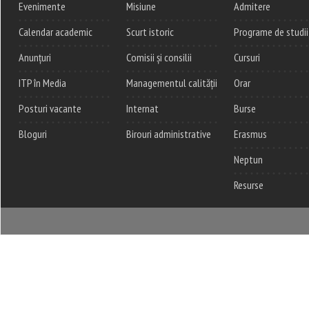
Evenimente
Misiune
Admitere
Calendar academic
Scurt istoric
Programe de studii
Anunțuri
Comisii și consilii
Cursuri
ITP în Media
Managementul calității
Orar
Posturi vacante
Internat
Burse
Bloguri
Birouri administrative
Erasmus
Neptun
Resurse