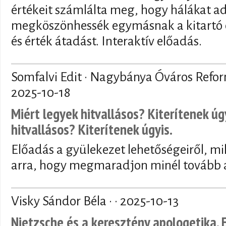
értékeit számlálta meg, hogy hálákat a
megköszönhessék egymásnak a kitartó 
és érték átadást. Interaktív előadás.
Somfalvi Edit · Nagybánya Óváros Refo
2025-10-18
Miért legyek hitvallásos? Kiterítenek úg
hitvallásos? Kiterítenek úgyis.
Előadás a gyülekezet lehetőségeiről, mi
arra, hogy megmaradjon minél tovább a
Visky Sándor Béla · ·
2025-10-13
Nietzsche és a keresztény apologetika. 