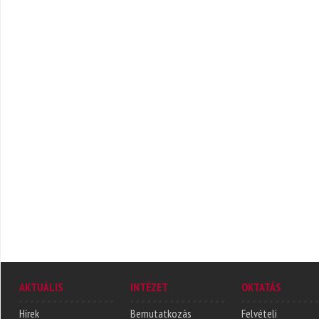
AKTUÁLIS
INTÉZET
OKTATÁS
Hírek
Bemutatkozás
Felvételi