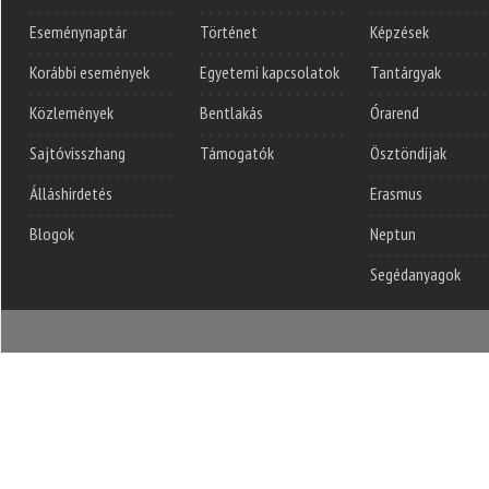
Eseménynaptár
Történet
Képzések
Korábbi események
Egyetemi kapcsolatok
Tantárgyak
Közlemények
Bentlakás
Órarend
Sajtóvisszhang
Támogatók
Ösztöndíjak
Álláshirdetés
Erasmus
Blogok
Neptun
Segédanyagok