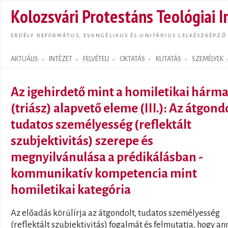
Ugrás
Kolozsvári Protestáns Teológiai I
tarta
ERDÉLY REFORMÁTUS, EVANGÉLIKUS ÉS UNITÁRIUS LELKÉSZKÉPZŐ
AKTUÁLIS
INTÉZET
FELVÉTELI
OKTATÁS
KUTATÁS
SZEMÉLYEK
Search form
Az igehirdető mint a homiletikai hárm
(triász) alapvető eleme (III.): Az átgondo
tudatos személyesség (reflektált
szubjektivitás) szerepe és
megnyilvánulása a prédikálásban -
kommunikatív kompetencia mint
homiletikai kategória
Az előadás körülírja az átgondolt, tudatos személyesség
(reflektált szubjektivitás) fogalmát és felmutatja, hogy a