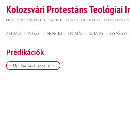
Ugrás
Kolozsvári Protestáns Teológiai I
tarta
ERDÉLY REFORMÁTUS, EVANGÉLIKUS ÉS UNITÁRIUS LELKÉSZKÉPZŐ
AKTUÁLIS
INTÉZET
FELVÉTELI
OKTATÁS
KUTATÁS
SZEMÉLYEK
Search form
Prédikációk
+ Új előadás hozzáadása