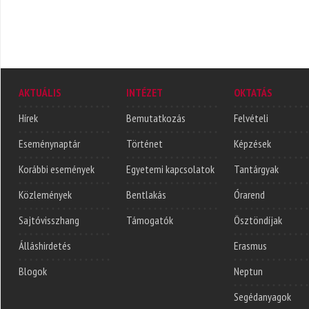
AKTUÁLIS
INTÉZET
OKTATÁS
Hírek
Bemutatkozás
Felvételi
Eseménynaptár
Történet
Képzések
Korábbi események
Egyetemi kapcsolatok
Tantárgyak
Közlemények
Bentlakás
Órarend
Sajtóvisszhang
Támogatók
Ösztöndíjak
Álláshirdetés
Erasmus
Blogok
Neptun
Segédanyagok