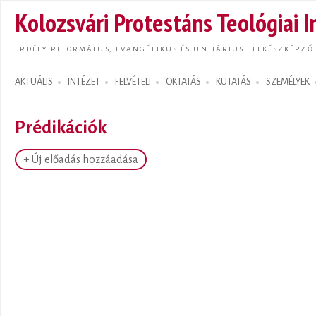
Ugrás
Kolozsvári Protestáns Teológiai I
tarta
ERDÉLY REFORMÁTUS, EVANGÉLIKUS ÉS UNITÁRIUS LELKÉSZKÉPZŐ
AKTUÁLIS
INTÉZET
FELVÉTELI
OKTATÁS
KUTATÁS
SZEMÉLYEK
Search form
Prédikációk
+ Új előadás hozzáadása