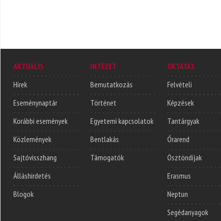
AKTUÁLIS
INTÉZET
OKTATÁS
Hírek
Bemutatkozás
Felvételi
Eseménynaptár
Történet
Képzések
Korábbi események
Egyetemi kapcsolatok
Tantárgyak
Közlemények
Bentlakás
Órarend
Sajtóvisszhang
Támogatók
Ösztöndíjak
Álláshirdetés
Erasmus
Blogok
Neptun
Segédanyagok