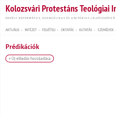
Ugrás
Kolozsvári Protestáns Teológiai I
tarta
ERDÉLY REFORMÁTUS, EVANGÉLIKUS ÉS UNITÁRIUS LELKÉSZKÉPZŐ
AKTUÁLIS
INTÉZET
FELVÉTELI
OKTATÁS
KUTATÁS
SZEMÉLYEK
Search form
Prédikációk
+ Új előadás hozzáadása