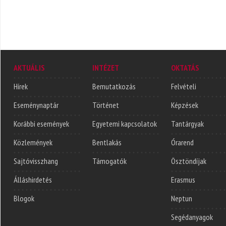
AKTUÁLIS
INTÉZET
OKTATÁS
Hírek
Bemutatkozás
Felvételi
Eseménynaptár
Történet
Képzések
Korábbi események
Egyetemi kapcsolatok
Tantárgyak
Közlemények
Bentlakás
Órarend
Sajtóvisszhang
Támogatók
Ösztöndíjak
Álláshirdetés
Erasmus
Blogok
Neptun
Segédanyagok