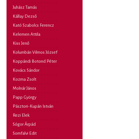
Juhász Tamás
Kállay Dezső
Kató Szabolcs Ferencz
Kelemen Attila
Kiss Jenő
Kolumbán Vilmos József
Koppándi Botond Péter
Kovács Sándor
Kozma Zsolt
Molnár János
Papp György
Pásztori-Kupán István
Rezi Elek
Sógor Árpád
Somfalvi Edit