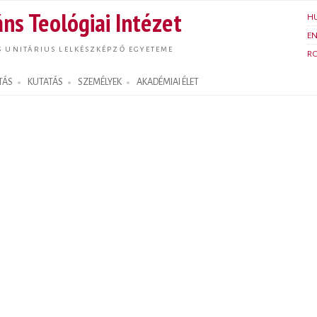
Ugrás a
ns Teológiai Intézet
H
tartalomra
E
S UNITÁRIUS LELKÉSZKÉPZŐ EGYETEME
R
TÁS
KUTATÁS
SZEMÉLYEK
AKADÉMIAI ÉLET