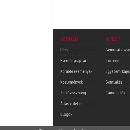
AKTUÁLIS
INTÉZET
Hírek
Bemutatkozá
Eseménynaptár
Történet
Korábbi események
Egyetemi kapc
Közlemények
Bentlakás
Sajtóvisszhang
Támogatók
Álláshirdetés
Blogok