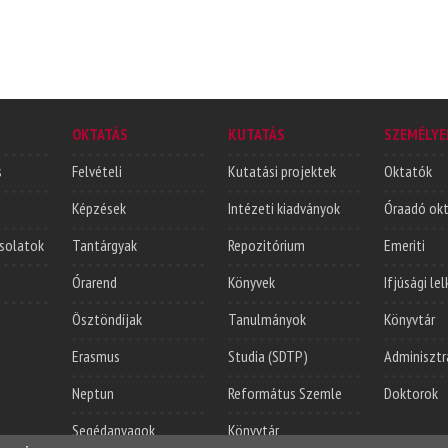
OKTATÁS
KUTATÁS
SZEMÉLYE
s
Felvételi
Kutatási projektek
Oktatók
Képzések
Intézeti kiadványok
Óraadó ok
solatok
Tantárgyak
Repozitórium
Emeriti
Órarend
Könyvek
Ifjúsági le
Ösztöndíjak
Tanulmányok
Könyvtár
Erasmus
Studia (SDTP)
Adminisztr
Neptun
Református Szemle
Doktorok
Segédanyagok
Könyvtár