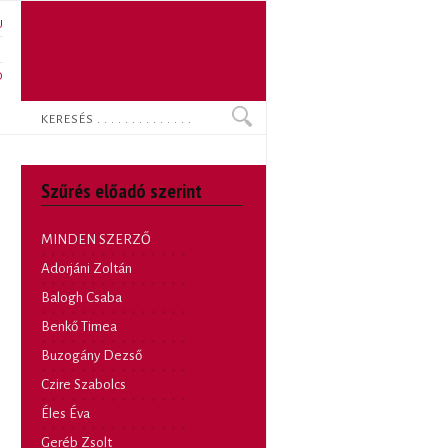
U
N
O
Keresés
Szűrés előadó szerint
MINDEN SZERZŐ
Adorjáni Zoltán
Balogh Csaba
Benkő Timea
Buzogány Dezső
Czire Szabolcs
Éles Éva
Geréb Zsolt