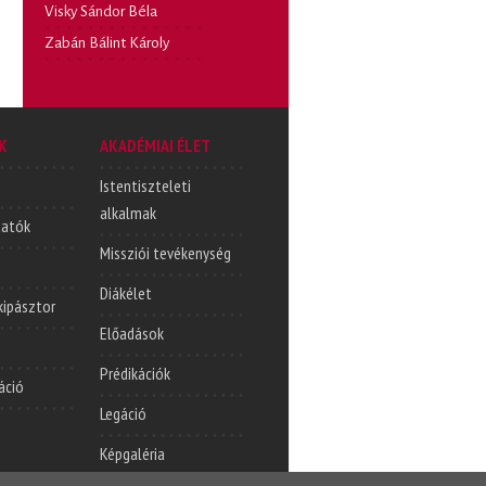
Visky Sándor Béla
Zabán Bálint Károly
K
AKADÉMIAI ÉLET
Istentiszteleti
alkalmak
tatók
Missziói tevékenység
Diákélet
lkipásztor
Előadások
Prédikációk
áció
Legáció
Képgaléria