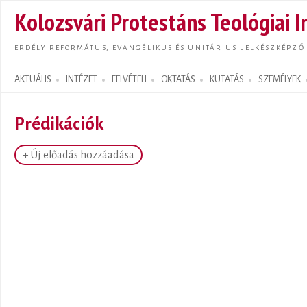
Ugrás
Kolozsvári Protestáns Teológiai I
tarta
ERDÉLY REFORMÁTUS, EVANGÉLIKUS ÉS UNITÁRIUS LELKÉSZKÉPZŐ
AKTUÁLIS
INTÉZET
FELVÉTELI
OKTATÁS
KUTATÁS
SZEMÉLYEK
Search form
Prédikációk
+ Új előadás hozzáadása