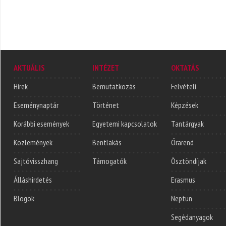
AKTUÁLIS
INTÉZET
OKTATÁS
Hírek
Bemutatkozás
Felvételi
Eseménynaptár
Történet
Képzések
Korábbi események
Egyetemi kapcsolatok
Tantárgyak
Közlemények
Bentlakás
Órarend
Sajtóvisszhang
Támogatók
Ösztöndíjak
Álláshirdetés
Erasmus
Blogok
Neptun
Segédanyagok