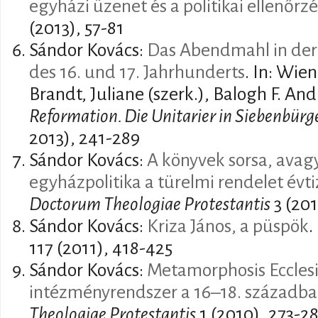
egyházi üzenet és a politikai ellenőrzé
(2013), 57-81
Sándor Kovács:
Das Abendmahl in der 
des 16. und 17. Jahrhunderts
. In: Wien
Brandt, Juliane (szerk.), Balogh F. And
Reformation. Die Unitarier in Siebenbürg
2013), 241-289
Sándor Kovács:
A könyvek sorsa, avagy
egyházpolitika a türelmi rendelet évt
Doctorum Theologiae Protestantis
3 (201
Sándor Kovács:
Kriza János, a püspök
.
117 (2011), 418-425
Sándor Kovács:
Metamorphosis Ecclesiæ
intézményrendszer a 16–18. századb
Theologiae Protestantis
1 (2010), 273-2