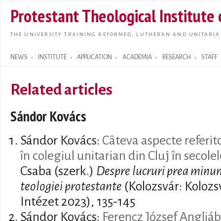
Skip t
Protestant Theological Institute
main
conte
THE UNIVERSITY TRAINING REFORMED, LUTHERAN AND UNITARIA
NEWS
INSTITUTE
APPLICATION
ACADEMIA
RESEARCH
STAFF
Search form
Related articles
Sándor Kovács
Sándor Kovács:
Câteva aspecte referit
în colegiul unitarian din Cluj în secol
Csaba (szerk.)
Despre lucruri prea minun
teologiei protestante
(Kolozsvár: Kolozs
Intézet 2023), 135-145
Sándor Kovács:
Ferencz József Angliá