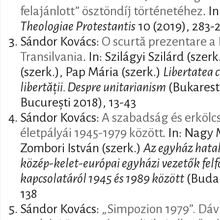
felajánlott” ösztöndíj történetéhez
. I
Theologiae Protestantis
10 (2019), 283-
Sándor Kovács:
O scurtă prezentare a B
Transilvania
. In: Szilágyi Szilárd (szer
(szerk.), Pap Mária (szerk.)
Libertatea c
libertății. Despre unitarianism
(Bukarest:
București 2018), 13-43
Sándor Kovács:
A szabadság és erkölc
életpályái 1945-1979 között
. In: Nagy 
Zombori István (szerk.)
Az egyház hata
közép-kelet-európai egyházi vezetők felf
kapcsolatáról 1945 és 1989 között
(Budap
138
Sándor Kovács:
„Simpozion 1979”. Dávi