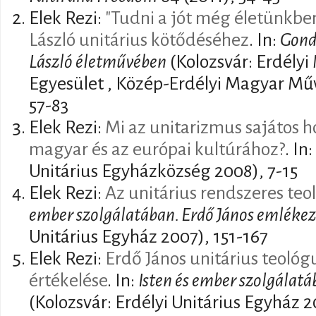
Elek Rezi:
"Tudni a jót még életünkben
László unitárius kötődéséhez
. In:
Gond
László életművében
(Kolozsvár: Erdély
Egyesület , Közép-Erdélyi Magyar Műv
57-83
Elek Rezi:
Mi az unitarizmus sajátos ho
magyar és az európai kultúrához?
. In
Unitárius Egyházközség 2008), 7-15
Elek Rezi:
Az unitárius rendszeres teo
ember szolgálatában. Erdő János emlékez
Unitárius Egyház 2007), 151-167
Elek Rezi:
Erdő János unitárius teoló
értékelése
. In:
Isten és ember szolgálatá
(Kolozsvár: Erdélyi Unitárius Egyház 2