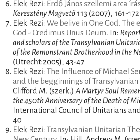
Elek Rezi:
Erdő János szellemi arca írá
Keresztény Magvető
113 (2007), 161-172
Elek Rezi:
We belive in One God. The e
God - Credimus Unus Deum
. In:
Report
and scholars of the Transylvanian Unitar
of the Remonstrant Brotherhood in the N
(Utrecht:2005), 43-47
Elek Rezi:
The Influence of Michael Se
and the begginnings of Transylvanian
Clifford M. (szerk.)
A Martyr Soul Rem
the 450th Anniversary of the Death of Mi
International Council of Unitarians and
40
Elek Rezi:
Transylvanian Unitarian The
New Century
. In: Hill, Andrew M. (szerk