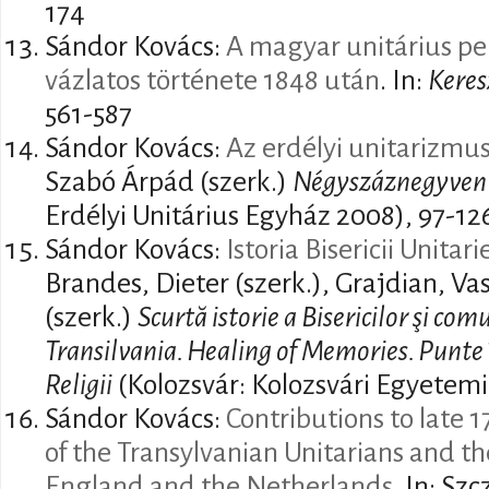
174
Sándor Kovács:
A magyar unitárius pe
vázlatos története 1848 után
. In:
Keres
561-587
Sándor Kovács:
Az erdélyi unitarizmus
Szabó Árpád (szerk.)
Négyszáznegyven 
Erdélyi Unitárius Egyház 2008), 97-12
Sándor Kovács:
Istoria Bisericii Unitar
Brandes, Dieter (szerk.), Grajdian, Vas
(szerk.)
Scurtă istorie a Bisericilor şi com
Transilvania. Healing of Memories. Punte în
Religii
(Kolozsvár: Kolozsvári Egyetem
Sándor Kovács:
Contributions to late 1
of the Transylvanian Unitarians and the
England and the Netherlands
. In: Sz