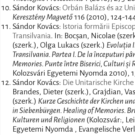
Sándor Kovács:
Orbán Balázs és az Un
Keresztény Magvető
116 (2010), 124-14
Sándor Kovács:
Istoria formării Episco
Transilvania
. In: Bocșan, Nicolae (szer
(szerk.), Olga Lukacs (szerk.)
Evoluția I
Transilvania. Partea I. De la începuturi pâ
Memories. Punte între Biserici, Culturi și R
Kolozsvári Egyetemi Nyomda 2010), 1
Sándor Kovács:
Die Unitarische Kirch
Brandes, Dieter (szerk.), Grajdian, Vas
(szerk.)
Kurze Geschichte der Kirchen un
in Siebenbürgen. Healing of Memories. Br
Kulturen und Religionen
(Kolozsvár:, Lei
Egyetemi Nyomda , Evangelische Verla