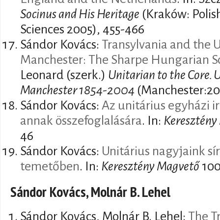
Socinus and His Heritage
(Kraków: Polis
Sciences 2005), 455-466
Sándor Kovács:
Transylvania and the U
Manchester: The Sharpe Hungarian Sc
Leonard (szerk.)
Unitarian to the Core. 
Manchester 1854-2004
(Manchester:20
Sándor Kovács:
Az unitárius egyházi i
annak összefoglalására
. In:
Keresztény
46
Sándor Kovács:
Unitárius nagyjaink sí
temetőben
. In:
Keresztény Magvető
100
Sándor Kovács, Molnár B. Lehel
Sándor Kovács, Molnár B. Lehel:
The T