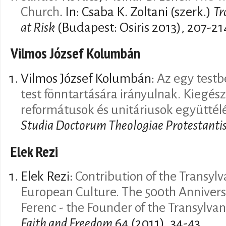
Church
. In: Csaba K. Zoltani (szerk.)
Tr
at Risk
(Budapest: Osiris 2013), 207-21
Vilmos József Kolumbán
Vilmos József Kolumbán:
Az egy testb
test fönntartására irányulnak. Kiegész
reformátusok és unitáriusok együtté
Studia Doctorum Theologiae Protestanti
Elek Rezi
Elek Rezi:
Contribution of the Transylv
European Culture. The 500th Anniversa
Ferenc - the Founder of the Transylva
Faith and Freedom
64 (2011), 34-43