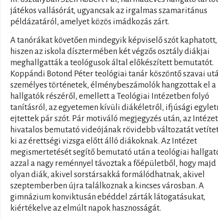
játékos vallásórát, ugyancsak az irgalmas szamaritánus
példázatáról, amelyet közös imádkozás zárt.
A tanórákat követően mindegyik képviselő szót kaphatott,
hiszen az iskola dísztermében két végzős osztály diákjai
meghallgatták a teológusok által előkészített bemutatót.
Koppándi Botond Péter teológiai tanár köszöntő szavai ut
személyes történetek, élménybeszámolók hangzottak el a
hallgatók részéről, emellett a Teológiai Intézetben folyó
tanításról, az egyetemen kívüli diákéletről, ifjúsági egyletr
ejtettek pár szót. Pár motiváló megjegyzés után, az Intézet
hivatalos bemutató videójának rövidebb változatát vetíte
ki az érettségi vizsga előtt álló diákoknak. Az Intézet
megismertetését segítő bemutató után a teológiai hallgat
azzal a nagy reménnyel távoztak a főépületből, hogy majd 
olyan diák, akivel sorstársakká formálódhatnak, akivel
szeptemberben újra találkoznak a kincses városban. A
gimnázium konviktusán ebéddel zárták látogatásukat,
kiértékelve az elmúlt napok hasznosságát.