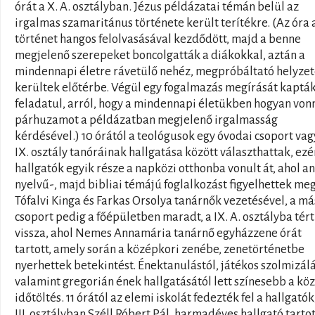
órát a X. A. osztályban. Jézus példázatai témán belül az
irgalmas szamaritánus története került terítékre. (Az óra 
történet hangos felolvasásával kezdődött, majd a benne
megjelenő szerepeket boncolgatták a diákokkal, aztán a
mindennapi életre rávetülő nehéz, megpróbáltató helyze
kerültek előtérbe. Végül egy fogalmazás megírását kaptá
feladatul, arról, hogy a mindennapi életükben hogyan von
párhuzamot a példázatban megjelenő irgalmasság
kérdésével.) 10 órától a teológusok egy óvodai csoport vag
IX. osztály tanóráinak hallgatása között választhattak, ezé
hallgatók egyik része a napközi otthonba vonult át, ahol a
nyelvű-, majd bibliai témájú foglalkozást figyelhettek me
Tófalvi Kinga és Farkas Orsolya tanárnők vezetésével, a má
csoport pedig a főépületben maradt, a IX. A. osztályba tért
vissza, ahol Nemes Annamária tanárnő egyházzene órát
tartott, amely során a középkori zenébe, zenetörténetbe
nyerhettek betekintést. Énektanulástól, játékos szolmizálá
valamint gregorián ének hallgatásától lett színesebb a kö
időtöltés. 11 órától az elemi iskolát fedezték fel a hallgatók
III. osztályban Széll Róbert Pál, harmadéves hallgató tartot