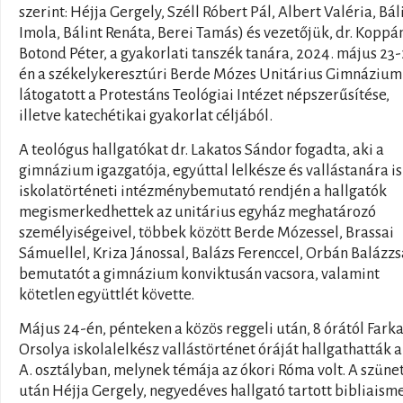
szerint: Héjja Gergely, Széll Róbert Pál, Albert Valéria, Bál
Imola, Bálint Renáta, Berei Tamás) és vezetőjük, dr. Koppá
Botond Péter, a gyakorlati tanszék tanára, 2024. május 23
én a székelykeresztúri Berde Mózes Unitárius Gimnáziu
látogatott a Protestáns Teológiai Intézet népszerűsítése,
illetve katechétikai gyakorlat céljából.
A teológus hallgatókat dr. Lakatos Sándor fogadta, aki a
gimnázium igazgatója, egyúttal lelkésze és vallástanára is
iskolatörténeti intézménybemutató rendjén a hallgatók
megismerkedhettek az unitárius egyház meghatározó
személyiségeivel, többek között Berde Mózessel, Brassai
Sámuellel, Kriza Jánossal, Balázs Ferenccel, Orbán Balázzs
bemutatót a gimnázium konviktusán vacsora, valamint
kötetlen együttlét követte.
Május 24-én, pénteken a közös reggeli után, 8 órától Fark
Orsolya iskolalelkész vallástörténet óráját hallgathatták a
A. osztályban, melynek témája az ókori Róma volt. A szüne
után Héjja Gergely, negyedéves hallgató tartott bibliaism