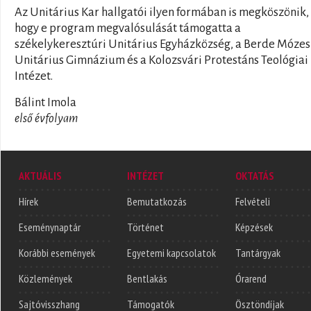
Az Unitárius Kar hallgatói ilyen formában is megköszönik,
hogy e program megvalósulását támogatta a
székelykeresztúri Unitárius Egyházközség, a Berde Mózes
Unitárius Gimnázium és a Kolozsvári Protestáns Teológiai
Intézet.
Bálint Imola
első évfolyam
AKTUÁLIS
INTÉZET
OKTATÁS
Hírek
Bemutatkozás
Felvételi
Eseménynaptár
Történet
Képzések
Korábbi események
Egyetemi kapcsolatok
Tantárgyak
Közlemények
Bentlakás
Órarend
Sajtóvisszhang
Támogatók
Ösztöndíjak