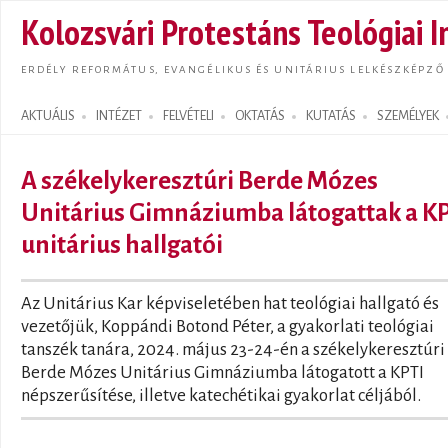
Ugrás
Kolozsvári Protestáns Teológiai I
tarta
ERDÉLY REFORMÁTUS, EVANGÉLIKUS ÉS UNITÁRIUS LELKÉSZKÉPZŐ
AKTUÁLIS
INTÉZET
FELVÉTELI
OKTATÁS
KUTATÁS
SZEMÉLYEK
Search form
A székelykeresztúri Berde Mózes
Unitárius Gimnáziumba látogattak a K
unitárius hallgatói
Az Unitárius Kar képviseletében hat teológiai hallgató és
vezetőjük, Koppándi Botond Péter, a gyakorlati teológiai
tanszék tanára, 2024. május 23-24-én a székelykeresztúri
Berde Mózes Unitárius Gimnáziumba látogatott a KPTI
népszerűsítése, illetve katechétikai gyakorlat céljából.