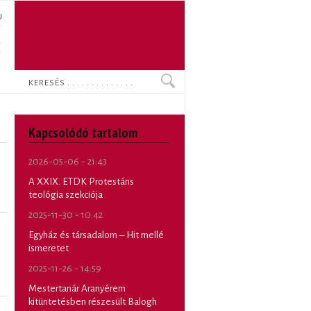
U
N
O
Keresés
Kapcsolódó tartalom
2026-05-06 - 21:43
A XXIX. ETDK Protestáns
teológia szekciója
2025-11-30 - 10:42
Egyház és társadalom – Hit mellé
ismeretet
2025-11-26 - 14:59
Mestertanár Aranyérem
kitüntetésben részesült Balogh