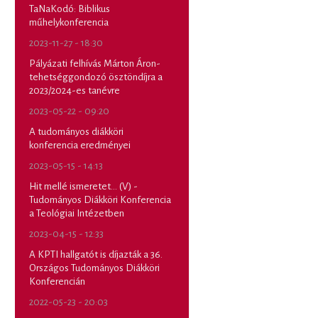
TaNaKodó: Biblikus
műhelykonferencia
2023-11-27 - 18:30
Pályázati felhívás Márton Áron-
tehetséggondozó ösztöndíjra a
2023/2024-es tanévre
2023-05-22 - 09:20
A tudományos diákköri
konferencia eredményei
2023-05-15 - 14:13
Hit mellé ismeretet... (V) -
Tudományos Diákköri Konferencia
a Teológiai Intézetben
2023-04-15 - 12:33
A KPTI hallgatót is díjazták a 36.
Országos Tudományos Diákköri
Konferencián
2022-05-23 - 20:03