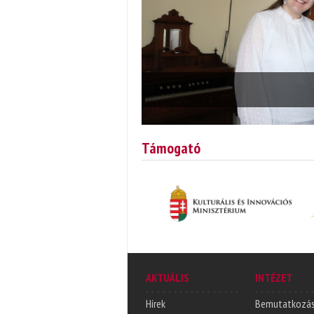
Támogató
AKTUÁLIS
INTÉZET
Hírek
Bemutatkozá