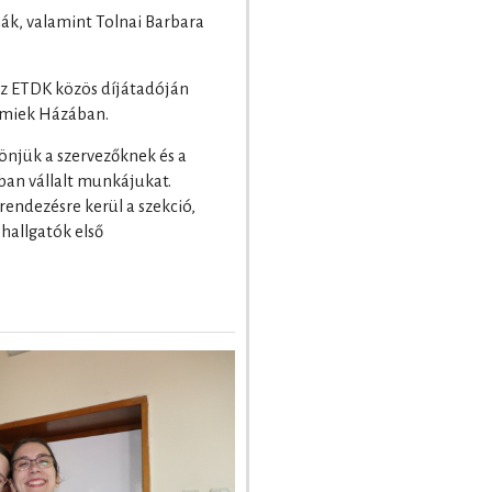
iák, valamint Tolnai Barbara
 az ETDK közös díjátadóján
temiek Házában.
önjük a szervezőknek és a
ban vállalt munkájukat.
endezésre kerül a szekció,
hallgatók első