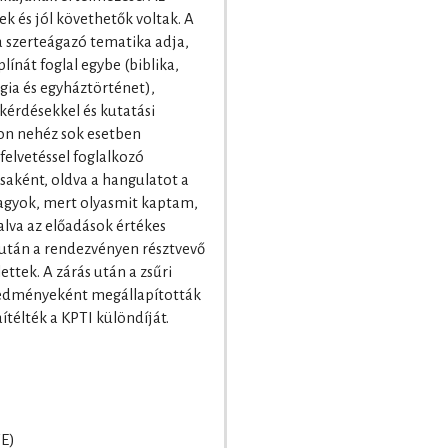
k és jól követhetők voltak. A
a szerteágazó tematika adja,
plínát foglal egybe (biblika,
ógia és egyháztörténet),
kérdésekkel és kutatási
yon nehéz sok esetben
felvetéssel foglalkozó
ásaként, oldva a hangulatot a
vagyok, mert olyasmit kaptam,
alva az előadások értékes
 után a rendezvényen résztvevő
ettek. A zárás után a zsűri
redményeként megállapították
aítélték a KPTI különdíját.
TE)