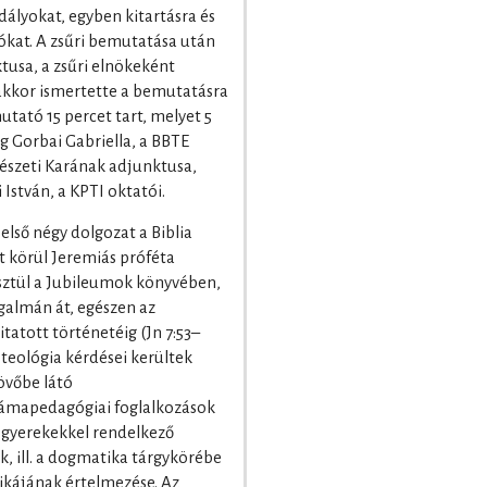
dályokat, egyben kitartásra és
ókat. A zsűri bemutatása után
ktusa, a zsűri elnökeként
nakkor ismertette a bemutatásra
ató 15 percet tart, melyet 5
ég Gorbai Gabriella, a BBTE
szeti Karának adjunktusa,
István, a KPTI oktatói.
első négy dolgozat a Biblia
t körül Jeremiás próféta
sztül a Jubileumok könyvében,
ogalmán át, egészen az
tatott történetéig (Jn 7:53–
 teológia kérdései kerültek
jövőbe látó
drámapedagógiai foglalkozások
 gyerekekkel rendelkező
k, ill. a dogmatika tárgykörébe
ikájának értelmezése. Az