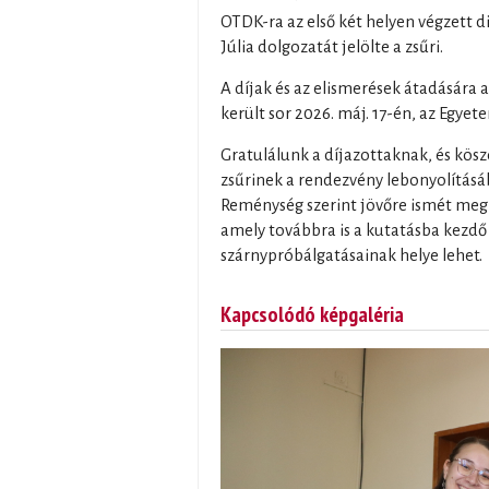
OTDK-ra az első két helyen végzett d
Júlia dolgozatát jelölte a zsűri.
A díjak és az elismerések átadására
került sor 2026. máj. 17-én, az Egye
Gratulálunk a díjazottaknak, és kösz
zsűrinek a rendezvény lebonyolításá
Reménység szerint jövőre ismét megr
amely továbbra is a kutatásba kezdő 
szárnypróbálgatásainak helye lehet.
Kapcsolódó képgaléria