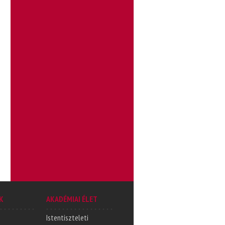
K
AKADÉMIAI ÉLET
Istentiszteleti