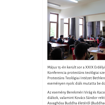
Május 15-én került sor a XXIX Erdél
Konferencia protestáns teológiai sze
Protestáns Teológiai Intézet Bethl
eseményen nyolc diák mutatta be do
Az esemény Berekméri Virág és Kacs
diákok, valamint Kovács Sándor rekt
Asvaghósa Buddha életéről (Buddhacs