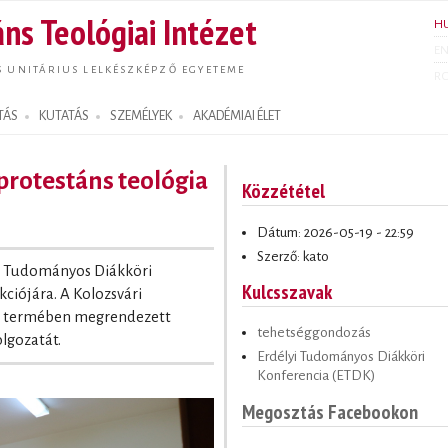
Ugrás a
ns Teológiai Intézet
H
tartalomra
E
S UNITÁRIUS LELKÉSZKÉPZŐ EGYETEME
R
TÁS
KUTATÁS
SZEMÉLYEK
AKADÉMIAI ÉLET
protestáns teológia
Közzététel
Dátum: 2026-05-19 - 22:59
Szerző: kato
yi Tudományos Diákköri
Kulcsszavak
kciójára. A Kolozsvári
en termében megrendezett
tehetséggondozás
lgozatát.
Erdélyi Tudományos Diákköri
Konferencia (ETDK)
Megosztás Facebookon