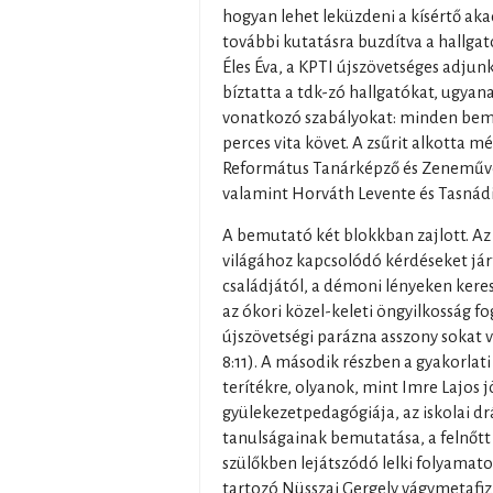
hogyan lehet leküzdeni a kísértő aka
további kutatásra buzdítva a hallgat
Éles Éva, a KPTI újszövetséges adjun
bíztatta a tdk-zó hallgatókat, ugya
vonatkozó szabályokat: minden bemut
perces vita követ. A zsűrit alkotta m
Református Tanárképző és Zeneművé
valamint Horváth Levente és Tasnádi 
A bemutató két blokkban zajlott. Az 
világához kapcsolódó kérdéseket jár
családjától, a démoni lényeken kere
az ókori közel-keleti öngyilkosság f
újszövetségi parázna asszony sokat vi
8:11). A második részben a gyakorlati
terítékre, olyanok, mint Imre Lajos 
gyülekezetpedagógiája, az iskolai 
tanulságainak bemutatása, a felnőtt
szülőkben lejátszódó lelki folyamato
tartozó Nüsszai Gergely vágymetafiz