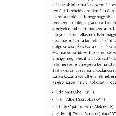
előadások informatívak, szemléletese
teológiai szekciók problémáját épp 
hiszen a teológia tk. négy nagy diszci
rendszeres teológia, gyakorlati teol
amelyek mind saját módszertannal, 
irányokkal rendelkeznek. Ezért nag
összehasonlítani a különböző kérdés
dolgozatokat. Éles Éva, a szekció zár
Micimackóból idézett: „Szerencsés 
ami így megnehezíti a búcsúzást”, ut
felismeréseire, amelyek a bemutató
27 diák és tanár számára közkinccsé l
tanácskozásra vonult el, melynek e
az első három hely birtokosait ill. od
I. díj: Vass Lehel (KPTI)
II. díj: Albert Szabolcs (KPTI)
III. díj: Săpătaru Mark Alek (ELTE)
Különdíj: Tolnai Barbara Júlia (BB