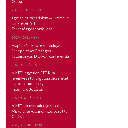
Csaba
2025-11-11 - 16:03
Egyház és társadalom -- Hit mellé
ismeretet: VII.
Tehetséggondozási nap
2025-10-27 - 17:47
Alapításának 70. évfordulóját
ünnepelte az Országos
Tudományos Diákköri Konferencia
2025-05-18 - 22:27
A KPTI egyetlen ETDK-ra
jelentkezett hallgatója dicséretet
kapott a tudományos
megmérettetésen
2025-04-28 - 13:33
A KPTI alumnusait díjazták a
Miskolci Egyetemen szervezet 37.
OTDK-n
2025-04-18 - 12:13