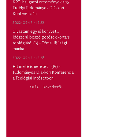
KPTI hallgatói eredmények a 25.
Erdélyi Tudományos Diákköri
Konferencián
2022-05-13 - 12:28
Olvastam egy jó könyvet...
Időszerű beszélgetések kortárs
teológiáról (8) - Téma: Ifjúsági
munka
2022-05-12 - 13:28
Hit mellé ismeretet... (IV) -
Tudományos Diákköri Konferencia
a Teológiai Intézetben
1 of 2
következő ›