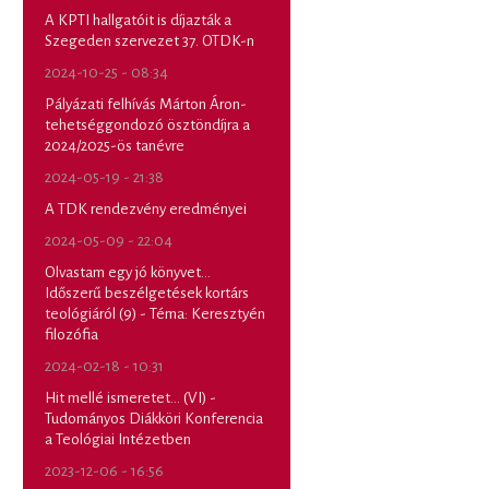
A KPTI hallgatóit is díjazták a
Szegeden szervezet 37. OTDK-n
2024-10-25 - 08:34
Pályázati felhívás Márton Áron-
tehetséggondozó ösztöndíjra a
2024/2025-ös tanévre
2024-05-19 - 21:38
A TDK rendezvény eredményei
2024-05-09 - 22:04
Olvastam egy jó könyvet...
Időszerű beszélgetések kortárs
teológiáról (9) - Téma: Keresztyén
filozófia
2024-02-18 - 10:31
Hit mellé ismeretet... (VI) -
Tudományos Diákköri Konferencia
a Teológiai Intézetben
2023-12-06 - 16:56