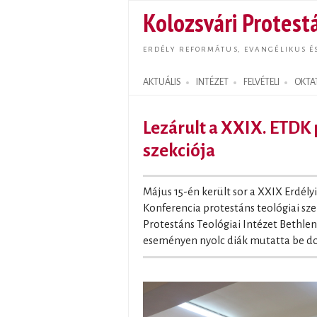
Kolozsvári Protestá
ERDÉLY REFORMÁTUS, EVANGÉLIKUS É
AKTUÁLIS
INTÉZET
FELVÉTELI
OKTA
Search form
Lezárult a XXIX. ETDK 
szekciója
Május 15-én került sor a XXIX Erdél
Konferencia protestáns teológiai sze
Protestáns Teológiai Intézet Bethl
eseményen nyolc diák mutatta be do