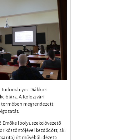
yi Tudományos Diákköri
kciójára. A Kolozsvári
en termében megrendezett
lgozatát.
ó Emőke Ibolya szekcióvezető
or köszöntőjével kezdődött, aki
arita) írt művéből idézett: