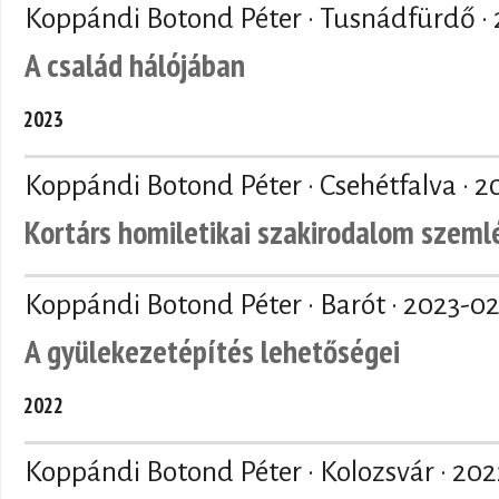
Koppándi Botond Péter · Tusnádfürdő ·
A család hálójában
2023
Koppándi Botond Péter · Csehétfalva ·
2
Kortárs homiletikai szakirodalom szeml
Koppándi Botond Péter · Barót ·
2023-02
A gyülekezetépítés lehetőségei
2022
Koppándi Botond Péter · Kolozsvár ·
202