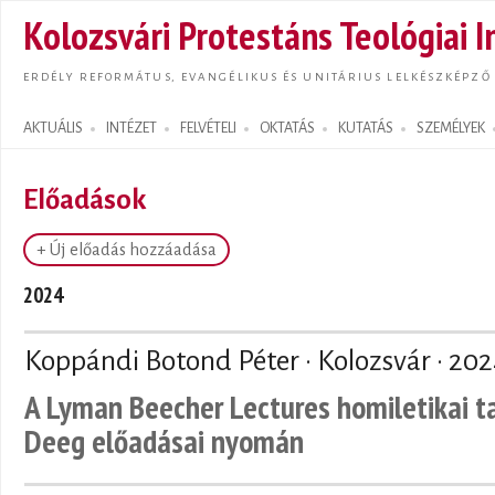
Ugrás
Kolozsvári Protestáns Teológiai I
tarta
ERDÉLY REFORMÁTUS, EVANGÉLIKUS ÉS UNITÁRIUS LELKÉSZKÉPZŐ
AKTUÁLIS
INTÉZET
FELVÉTELI
OKTATÁS
KUTATÁS
SZEMÉLYEK
Search form
Előadások
+ Új előadás hozzáadása
2024
Koppándi Botond Péter · Kolozsvár ·
202
A Lyman Beecher Lectures homiletikai t
Deeg előadásai nyomán