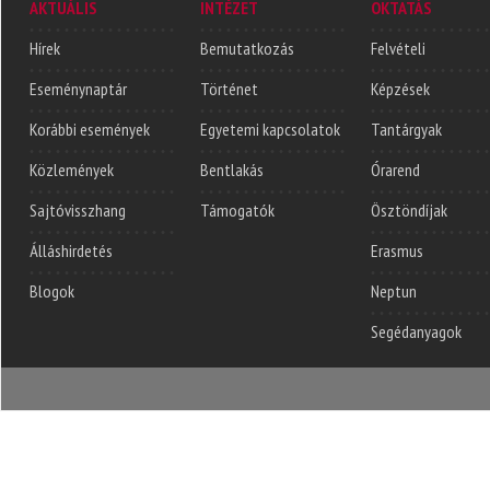
AKTUÁLIS
INTÉZET
OKTATÁS
Hírek
Bemutatkozás
Felvételi
Eseménynaptár
Történet
Képzések
Korábbi események
Egyetemi kapcsolatok
Tantárgyak
Közlemények
Bentlakás
Órarend
Sajtóvisszhang
Támogatók
Ösztöndíjak
Álláshirdetés
Erasmus
Blogok
Neptun
Segédanyagok