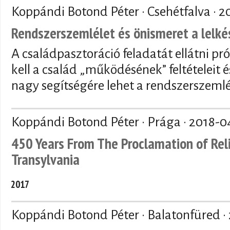
Koppándi Botond Péter · Csehétfalva ·
2
Rendszerszemlélet és önismeret a lelk
A családpasztoráció feladatát ellátni pr
kell a család „működésének” feltételeit é
nagy segítségére lehet a rendszerszemlé
Koppándi Botond Péter · Prága ·
2018-0
450 Years From The Proclamation of Rel
Transylvania
2017
Koppándi Botond Péter · Balatonfüred ·