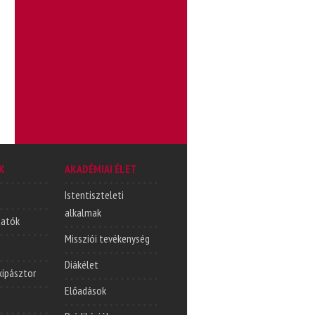
K
AKADÉMIAI ÉLET
Istentiszteleti
alkalmak
tatók
Missziói tevékenység
Diákélet
lkipásztor
Előadások