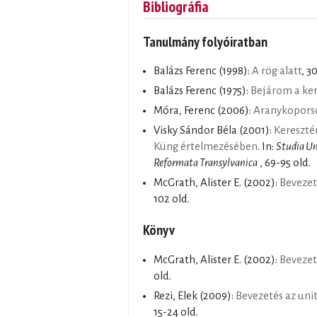
Bibliográfia
Tanulmány folyóiratban
Balázs Ferenc
(1998):
A rög alatt
, 3
Balázs Ferenc
(1975):
Bejárom a ker
Móra, Ferenc
(2006):
Aranykopors
Visky Sándor Béla
(2001):
Kereszté
Küng értelmezésében
. In:
Studia Un
Reformata Transylvanica
, 69-95 old.
McGrath, Alister E.
(2002):
Bevezet
102 old.
Könyv
McGrath, Alister E.
(2002):
Bevezet
old.
Rezi, Elek
(2009):
Bevezetés az unit
15-24 old.