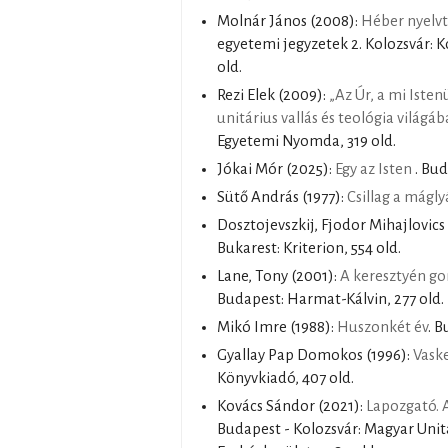
Molnár János
(2008):
Héber nyelv
egyetemi jegyzetek 2. Kolozsvár: K
old.
Rezi Elek
(2009):
„Az Úr, a mi Isten
unitárius vallás és teológia világáb
Egyetemi Nyomda, 319 old.
Jókai Mór
(2025):
Egy az Isten
. Bud
Sütő András
(1977):
Csillag a mágl
Dosztojevszkij, Fjodor Mihajlovics
Bukarest: Kriterion, 554 old.
Lane, Tony
(2001):
A keresztyén go
Budapest: Harmat-Kálvin, 277 old.
Mikó Imre
(1988):
Huszonkét év
. 
Gyallay Pap Domokos
(1996):
Vask
Könyvkiadó, 407 old.
Kovács Sándor
(2021):
Lapozgató. A
Budapest - Kolozsvár: Magyar Unit