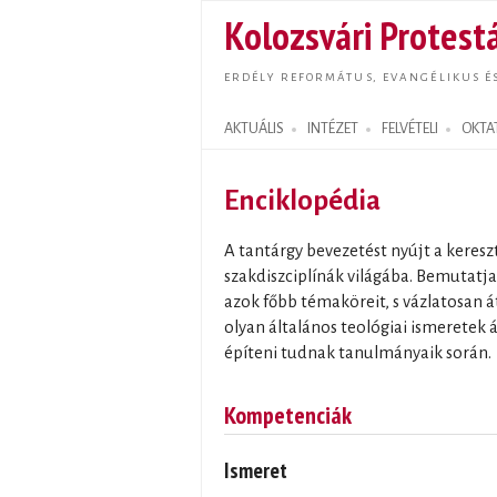
Kolozsvári Protestá
ERDÉLY REFORMÁTUS, EVANGÉLIKUS É
AKTUÁLIS
INTÉZET
FELVÉTELI
OKTA
Search form
Enciklopédia
A tantárgy bevezetést nyújt a kere
szakdiszciplínák világába. Bemutatja
azok főbb témaköreit, s vázlatosan át
olyan általános teológiai ismeretek 
építeni tudnak tanulmányaik során.
Kompetenciák
Ismeret