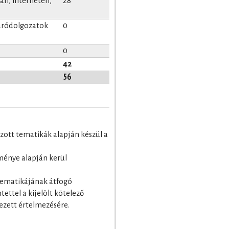
n, interneten,
28
záródolgozatok
0
0
42
56
zott tematikák alapján készül a
dménye alapján kerül
 tematikájának átfogó
ettel a kijelölt kötelező
ezett értelmezésére.