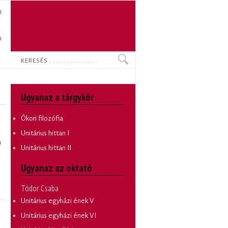
U
N
O
Keresés
Ugyanaz a tárgykör
Ókori filozófia
Unitárius hittan I
)
Unitárius hittan II
Ugyanaz az oktató
Tódor Csaba
Unitárius egyházi ének V
Unitárius egyházi ének VI