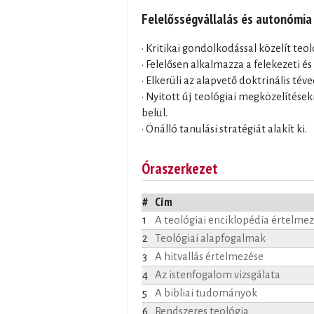
Felelősségvállalás és autonómia
• Kritikai gondolkodással közelít teo
• Felelősen alkalmazza a felekezeti é
• Elkerüli az alapvető doktrinális tév
• Nyitott új teológiai megközelítés
belül.
• Önálló tanulási stratégiát alakít ki.
Óraszerkezet
#
Cím
1
A teológiai enciklopédia értelme
2
Teológiai alapfogalmak
3
A hitvallás értelmezése
4
Az istenfogalom vizsgálata
5
A bibliai tudományok
6
Rendszeres teológia