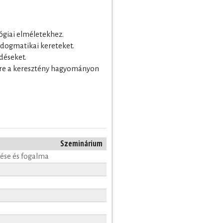
lógiai elméletekhez.
s dogmatikai kereteket.
edéseket.
ekre a keresztény hagyományon
Szeminárium
zése és fogalma