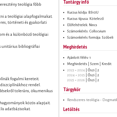
Tantárgy infó
 keresztény teológia főbb
Kurzus kódja: BS10U
ni a teológiai alapfogalmakat.
Kurzus típusa: Kötelező
res, történeti és gyakorlati
Előfeltételek: Nincs
Számonkérés: Collocvium
alom és a különböző teológiai
Számonkérés formája: Szóbeli
Meghirdetés
 unitárius bibliográfiai
Ajánlott félév: 1
Meghirdetés | Szem | Kredit:
2023
-
2024
| Őszi | 2
2024
-
2025
| Őszi | 2
plínák fogalmi kereteit.
2025
-
2026
| Őszi | 2
kdiszciplínákhoz rendel.
Tárgykör
érdésekről toleráns, ökumenikus
Rendszeres teológia - Dogmati
 hagyományok közös alapjait.
Letöltés
ális adatbázisokat.