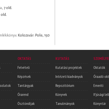
ja
, 7 old.
7 old.
Emlékkönyv
. Kolozsvár: Polis, 150
OKTATÁS
KUTATÁS
SZEMÉLYE
s
Felvételi
Kutatási projektek
Oktatók
Képzések
Intézeti kiadványok
Óraadó ok
solatok
Tantárgyak
Repozitórium
Emeriti
Órarend
Könyvek
Ifjúsági le
Ösztöndíjak
Tanulmányok
Könyvtár