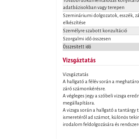
További dokumentálódás könyvtárba
adatbázisokban vagy terepen
Szemináriumi dolgozatok, esszék, 
elkészítése
Személyre szabott konzultáció
Szorgalmi idő összesen
Összesített idő
Vizsgáztatás
Vizsgáztatás
A hallgató a félév során a meghatáro
záró számonkérésre.
A végleges jegy a szóbeli vizsga ere
megállapításra.
A vizsga során a hallgató a tantárgy
ismeretéről ad számot, különös tekint
irodalom feldolgozására és rendszer