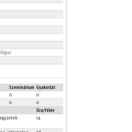
alógus
Szeminárium
Gyakorlat
0
0
0
0
Óra/félév
jegyzetek
14