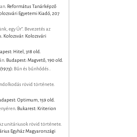
tan
. Református Tanárképző
olozsvári Egyetemi Kiadó, 207
ünk, egy Úr”. Bevezetés az
a
. Kolozsvár: Kolozsvári
apest: Hitel, 318 old.
yán
. Budapest: Magvető, 190 old.
(1973):
Bűn és bűnhődés
.
ndolkodás rövid története
.
Budapest: Optimum, 159 old.
enyéren
. Bukarest: Kriterion
z unitáriusok rövid története
.
árius Egyház Magyarországi