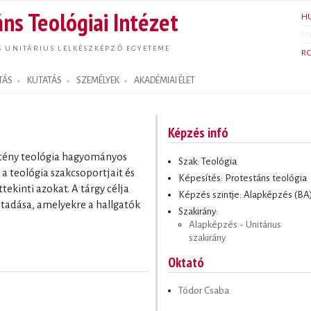
Ugrás a
ns Teológiai Intézet
H
tartalomra
E
S UNITÁRIUS LELKÉSZKÉPZŐ EGYETEME
R
TÁS
KUTATÁS
SZEMÉLYEK
AKADÉMIAI ÉLET
Képzés infó
sztény teológia hagyományos
Szak: Teológia
 a teológia szakcsoportjait és
Képesítés: Protestáns teológia
tekinti azokat. A tárgy célja
Képzés szintje: Alapképzés (BA
átadása, amelyekre a hallgatók
Szakirány:
Alapképzés - Unitárius
szakirány
Oktató
Tódor Csaba