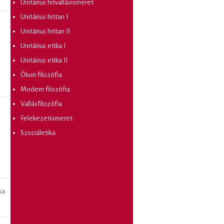
Unitárius hitvallásismeret
Unitárius hittan I
Unitárius hittan II
Unitárius etika I
Unitárius etika II
Ókori filozófia
Modern filozófia
Vallásfilozófia
Felekezetismeret
Szociáletika
ka