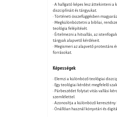
• A hallgató képes lesz áttekinteni a
diszciplínáit és tárgyukat.
• Történeti összefüggésben magyaráz
• Megkülönböztetni a bibliai, rendsze
teológia felépítését.
• Értelmezni a hitvallás, az istenfog
tárgyak alapvető kérdéseit.
• Megismeri az alapvető protestáns és
forrásokat.
Képességek
• Elemzi a különböző teológiai diszci
• Egy teológiai kérdést megfelelő sza
• Párbeszédet folytat vitás vallási k
szemlélettel.
• Azonosítja a különböző keresztény
• Önállóan használ könyvtári és digit