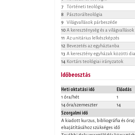
7
Történeti teológia
8
Pásztorálteológia
9
Világvallások párbeszéde
10
A kereszténység és a világvallások
11
Az unitárius lelkészképzés
12
Bevezetés az egyháztanba
13
A keresztény egyházak közötti di
14
Kortárs teológiai irányzatok
Időbeosztás
Heti oktatási idő
Előadás
1 óra/hét
1
14 óra/szemeszter
14
Szorgalmi idő
A kiadott kurzus, bibliográfia és óra
elsajátításához szükséges idő