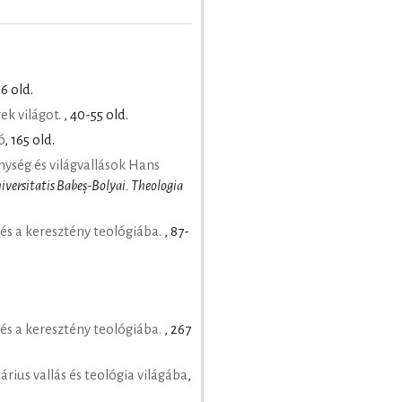
06 old.
ek világot.
, 40-55 old.
ó
, 165 old.
nység és világvallások Hans
iversitatis Babeș-Bolyai. Theologia
és a keresztény teológiába.
, 87-
és a keresztény teológiába.
, 267
árius vallás és teológia világába
,