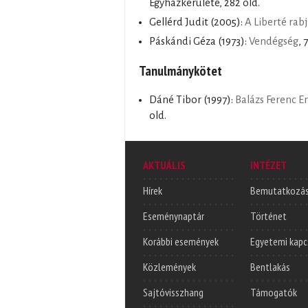
Egyházkerülete, 282 old.
Gellérd Judit
(2005):
A Liberté rab
Páskándi Géza
(1973):
Vendégség
, 
Tanulmánykötet
Dáné Tibor
(1997):
Balázs Ferenc 
old.
AKTUÁLIS
INTÉZET
Hírek
Bemutatkozá
Eseménynaptár
Történet
Korábbi események
Egyetemi kapc
Közlemények
Bentlakás
Sajtóvisszhang
Támogatók