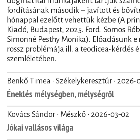
dogmatikai munkájaként tartjuk szám
fordításának második – javított és bővít
hónappal ezelőtt vehettük kézbe (A prin
Kiadó, Budapest, 2025. Ford. Somos Róbe
Simonné Pesthy Monika). Előadásunk e 
rossz problémája ill. a teodicea-kérdés
szemléletében.
Benkő Timea · Székelykeresztúr ·
2026-
Éneklés mélységben, mélységről
Kovács Sándor · Mészkő ·
2026-03-02
Jókai vallásos világa