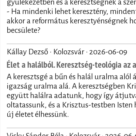
gyülekezetben és a keresztségnek a sze
- Ha mindenki lehet keresztény, mindenf
akkor a református keresztyénségnek ho
becsülete?
Kállay Dezső · Kolozsvár ·
2026-06-09
Élet a halálból. Keresztség-teológia az 
A keresztsgé a bűn és halál uralma alól 
igazság uralma alá. A keresztségben Kri
együtt halálra adatunk, hogy így átjutva
oltatassunk, és a Krisztus-testben Isten
új életet élhessünk.
Visky Sándor Béla · Kolozsvár ·
2026-06-