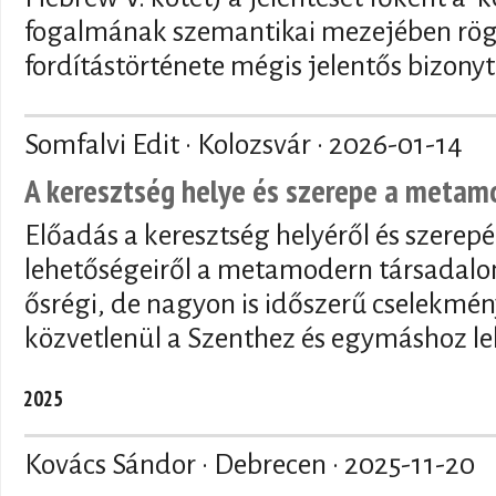
fogalmának szemantikai mezejében rögzí
fordítástörténete mégis jelentős bizony
Somfalvi Edit · Kolozsvár ·
2026-01-14
A keresztség helye és szerepe a meta
Előadás a keresztség helyéről és szerepé
lehetőségeiről a metamodern társadalo
ősrégi, de nagyon is időszerű cselekmén
közvetlenül a Szenthez és egymáshoz le
2025
Kovács Sándor · Debrecen ·
2025-11-20