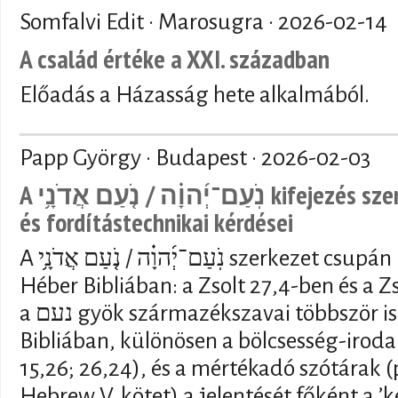
Somfalvi Edit · Marosugra ·
2026-02-14
A család értéke a XXI. században
Előadás a Házasság hete alkalmából.
Papp György · Budapest ·
2026-02-03
A נֹֽעַם־יְ֜הוָ֗ה / נֹ֤עַם אֲדֹנָ֥י kifejezés szemantikai, vallástörténeti
és fordítástechnikai kérdései
A נֹֽעַם־יְ֜הוָ֗ה / נֹ֤עַם אֲדֹנָ֥י szerkezet csupán kétszer fordul elő a
Héber Bibliában: a Zsolt 27,4-ben és a 
a נעם gyök származékszavai többször is előfordulnak a Héber
Bibliában, különösen a bölcsesség-iroda
15,26; 26,24), és a mértékadó szótárak (p
Hebrew V. kötet) a jelentését főként a ’