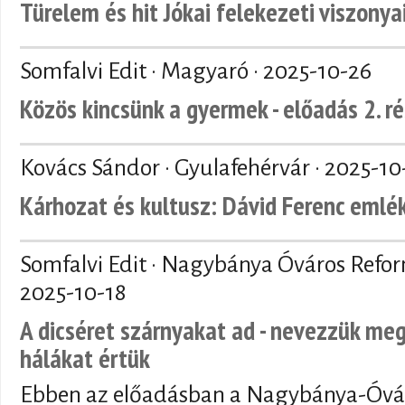
Türelem és hit Jókai felekezeti viszonya
Somfalvi Edit · Magyaró ·
2025-10-26
Közös kincsünk a gyermek - előadás 2. r
Kovács Sándor · Gyulafehérvár ·
2025-10
Kárhozat és kultusz: Dávid Ferenc emlé
Somfalvi Edit · Nagybánya Óváros Refo
2025-10-18
A dicséret szárnyakat ad - nevezzük meg
hálákat értük
Ebben az előadásban a Nagybánya-Óvár