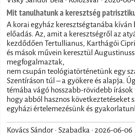
Mit tanulhatunk a keresztség patriszti
A korai egyház keresztségtanába kíván 
előadás. Az, amit a keresztségről az at
kezdődően Tertullianus, Karthágói Cipr
és mások művein keresztül Augustinuss
megfogalmaztak,
nem csupán teológiatörténetünk egy sz
Szentíráson túl – a gyökere és alapja. 
témába vágó hosszabb-rövidebb írások t
hogy abból hasznos következtetéseket s
egyházi értelemezésünk és gyakorlatunk
Kovács Sándor · Szabadka ·
2026-06-06