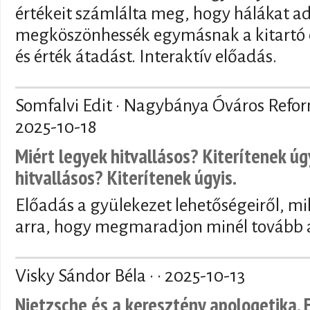
értékeit számlálta meg, hogy hálákat a
megköszönhessék egymásnak a kitartó 
és érték átadást. Interaktív előadás.
Somfalvi Edit · Nagybánya Óváros Refo
2025-10-18
Miért legyek hitvallásos? Kiterítenek úg
hitvallásos? Kiterítenek úgyis.
Előadás a gyülekezet lehetőségeiről, mi
arra, hogy megmaradjon minél tovább a
Visky Sándor Béla · ·
2025-10-13
Nietzsche és a keresztény apologetika. 