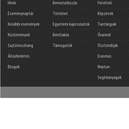
Hírek
Bemutatkozás
Felvételi
Eseménynaptár
Történet
Képzések
Korábbi események
Egyetemi kapcsolatok
Tantárgyak
Közlemények
Bentlakás
Órarend
Sajtóvisszhang
Támogatók
Ösztöndíjak
Álláshirdetés
Erasmus
Blogok
Neptun
Segédanyagok