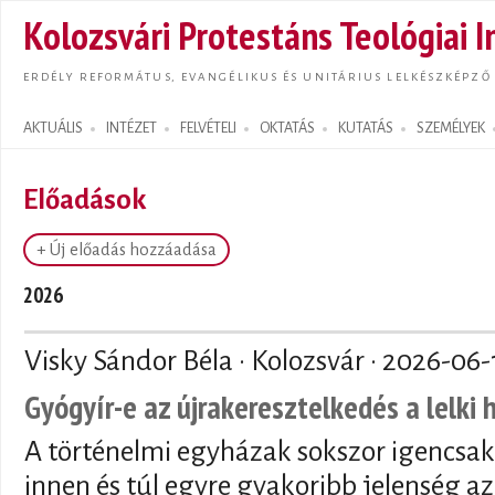
Ugrás
Kolozsvári Protestáns Teológiai I
tarta
ERDÉLY REFORMÁTUS, EVANGÉLIKUS ÉS UNITÁRIUS LELKÉSZKÉPZŐ
AKTUÁLIS
INTÉZET
FELVÉTELI
OKTATÁS
KUTATÁS
SZEMÉLYEK
Search form
Előadások
+ Új előadás hozzáadása
2026
Visky Sándor Béla · Kolozsvár ·
2026-06-
Gyógyír-e az újrakeresztelkedés a lelki
A történelmi egyházak sokszor igencsak
innen és túl egyre gyakoribb jelenség az