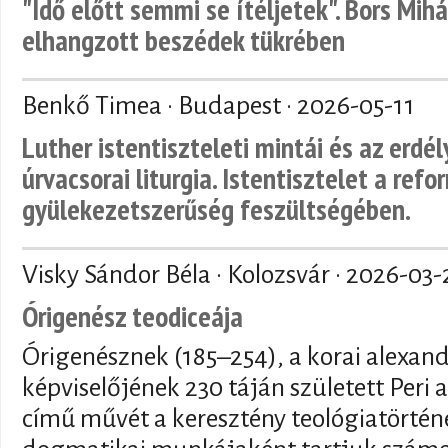
"Idő előtt semmi se ítéljetek". Bors Mihá
elhangzott beszédek tükrében
Benkő Timea · Budapest ·
2026-05-11
Luther istentiszteleti mintái és az erdé
úrvacsorai liturgia. Istentisztelet a refo
gyülekezetszerűség feszültségében.
Visky Sándor Béla · Kolozsvár ·
2026-03-
Órigenész teodiceája
Órigenésznek (185–254), a korai alexand
képviselőjének 230 táján született Peri a
című művét a keresztény teológiatörténe