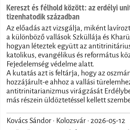
Kereszt és félhold között: az erdélyi un
tizenhatodik században
Az előadás azt vizsgálja, miként lavíroz
a különböző vallások Szküllája és Kharü
hogyan léteztek együtt az antitrinitár
katolikus, evangélikus és református kö
Fejedelemség védelme alatt.
A kutatás azt is feltárja, hogy az oszmán
hozzájárult-e ahhoz a vallási türelemhez
antitrinitarianizmus virágzását Erdély
más részein üldöztetéssel kellett szemb
Kovács Sándor · Kolozsvár ·
2026-05-12