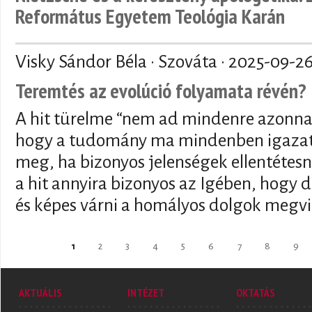
Református Egyetem Teológia Karán
Visky Sándor Béla · Szováta ·
2025-09-2
Teremtés az evolúció folyamata révén?
A hit türelme “nem ad mindenre azonnal
hogy a tudomány ma mindenben igazat 
meg, ha bizonyos jelenségek ellentétesn
a hit annyira bizonyos az Igében, hogy de
és képes várni a homályos dolgok megvi
Oldalak
1
2
3
4
5
6
7
8
9
AKTUÁLIS
INTÉZET
OKTATÁS