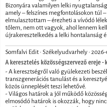
Bizonyára valamilyen lelki nyugtalansá
amely – felszínes megfontolásokon túl – 
elmulasztottam – érezheti a vívódó lélek 
tőlem, nem ott vagyok, ahol lennem kell
újrakeresztelkedés a lelki hontalanság é
Somfalvi Edit · Székelyudvarhely ·
2026-
A keresztelés közösségszervező ereje - 
- A keresztségről való gyülekezeti beszé
transzgenerációs tanulást és a keresztyé
közös ünneplését teszi lehetővé.
- Világos határok a jól működő közösség
elmosódó határok is okozzák, hogy nincs