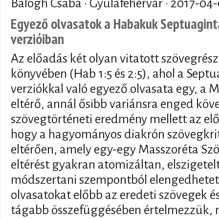
Balogh Csaba · Gyulafehérvár ·
2017-04-
Egyező olvasatok a Habakuk Septuagint
verzióiban
Az előadás két olyan vitatott szövegré
könyvében (Hab 1:5 és 2:5), ahol a Sept
verziókkal való egyező olvasata egy, a 
eltérő, annál ősibb variánsra enged köv
szövegtörténeti eredmény mellett az előa
hogy a hagyományos diakrón szövegkriti
eltérően, amely egy-egy Masszoréta Szö
eltérést gyakran atomizáltan, elszigetel
módszertani szempontból elengedhetetl
olvasatokat előbb az eredeti szövegek é
tágabb összefüggésében értelmezzük, m