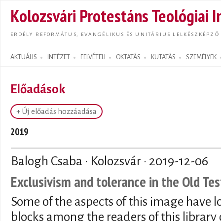
Ugrás
Kolozsvári Protestáns Teológiai I
tarta
ERDÉLY REFORMÁTUS, EVANGÉLIKUS ÉS UNITÁRIUS LELKÉSZKÉPZŐ
AKTUÁLIS
INTÉZET
FELVÉTELI
OKTATÁS
KUTATÁS
SZEMÉLYEK
Search form
Előadások
+ Új előadás hozzáadása
2019
Balogh Csaba · Kolozsvár ·
2019-12-06
Exclusivism and tolerance in the Old T
Some of the aspects of this image have 
blocks among the readers of this library 