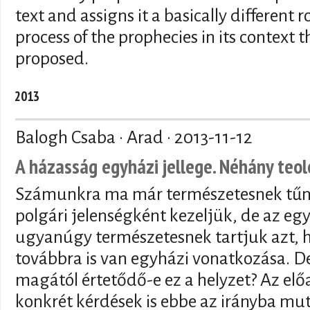
text and assigns it a basically different 
process of the prophecies in its context t
proposed.
2013
Balogh Csaba · Arad ·
2013-11-12
A házasság egyházi jellege. Néhány teol
Számunkra ma már természetesnek tűni
polgári jelenségként kezeljük, de az eg
ugyanúgy természetesnek tartjuk azt, 
továbbra is van egyházi vonatkozása. D
magától értetődő-e ez a helyzet? Az el
konkrét kérdések is ebbe az irányba mu