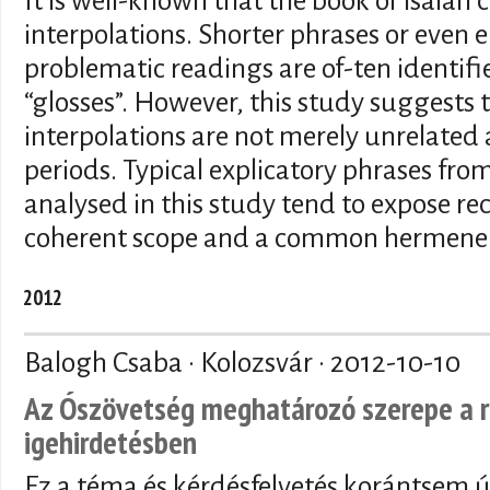
It is well-known that the book of Isaiah 
interpolations. Shorter phrases or even e
problematic readings are of-ten identifi
“glosses”. However, this study suggests t
interpolations are not merely unrelated
periods. Typical explicatory phrases from
analysed in this study tend to expose re
coherent scope and a common hermeneut
2012
Balogh Csaba · Kolozsvár ·
2012-10-10
Az Ószövetség meghatározó szerepe a 
igehirdetésben
Ez a téma és kérdésfelvetés korántsem ú