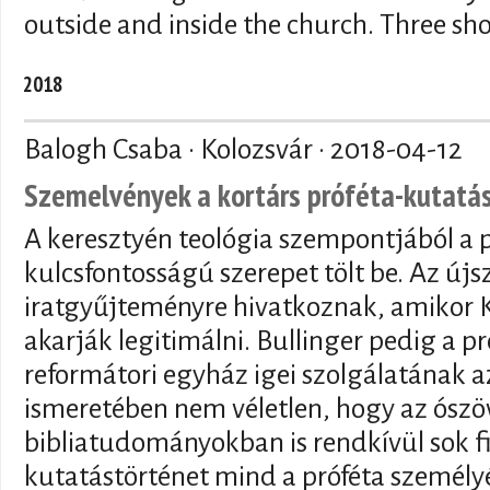
outside and inside the church. Three sh
2018
Balogh Csaba · Kolozsvár ·
2018-04-12
Szemelvények a kortárs próféta-kutatá
A keresztyén teológia szempontjából a p
kulcsfontosságú szerepet tölt be. Az újs
iratgyűjteményre hivatkoznak, amikor K
akarják legitimálni. Bullinger pedig a pr
reformátori egyház igei szolgálatának a
ismeretében nem véletlen, hogy az ószö
bibliatudományokban is rendkívül sok f
kutatástörténet mind a próféta személyé