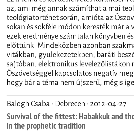
az, ami még annak számíthat a mai teo
teológiatörténet során, amióta az Ószöv
sokan és sokféle módon keresték már a vá
ezek eredménye számtalan könyvben és
előttünk. Mindeközben azonban szakma
vitákban, gyülekezetekben, baráti besz
sajtóban, elektronikus levelezőlistákon
Ószövetséggel kapcsolatos negatív megn
hogy bár a téma nem újszerű, mégis ige
Balogh Csaba · Debrecen ·
2012-04-27
Survival of the fittest: Habakkuk and th
in the prophetic tradition