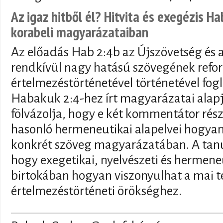
Az igaz hitből él? Hitvita és exegézis H
korabeli magyarázataiban
Az előadás Hab 2:4b az Újszövetség és a
rendkívül nagy hatású szövegének refo
értelmezéstörténetével történetével fogl
Habakuk 2:4-hez írt magyarázatai alapj
fölvázolja, hogy e két kommentátor rész
hasonló hermeneutikai alapelvei hogyan
konkrét szöveg magyarázatában. A tanul
hogy exegetikai, nyelvészeti és hermene
birtokában hogyan viszonyulhat a mai 
értelmezéstörténeti örökséghez.