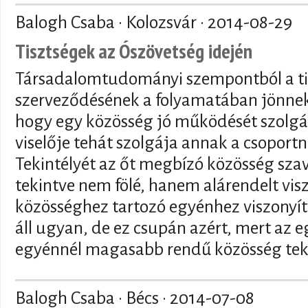
Balogh Csaba · Kolozsvár ·
2014-08-29
Tisztségek az Ószövetség idején
Társadalomtudományi szempontból a ti
szerveződésének a folyamatában jönnek l
hogy egy közösség jó működését szolgál
viselője tehát szolgája annak a csoport
Tekintélyét az őt megbízó közösség szav
tekintve nem fölé, hanem alárendelt visz
közösséghez tartozó egyénhez viszonyítv
áll ugyan, de ez csupán azért, mert az 
egyénnél magasabb rendű közösség tekin
Balogh Csaba · Bécs ·
2014-07-08