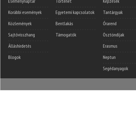
Eseménynaptár
Történet
Képzések
Korábbi események
Egyetemi kapcsolatok
Tantárgyak
Közlemények
Bentlakás
Órarend
Sajtóvisszhang
Támogatók
Ösztöndíjak
Álláshirdetés
Erasmus
Blogok
Neptun
Segédanyagok