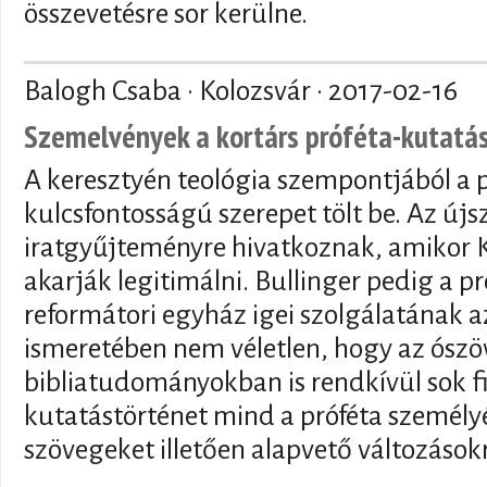
összevetésre sor kerülne.
Balogh Csaba · Kolozsvár ·
2017-02-16
Szemelvények a kortárs próféta-kutatá
A keresztyén teológia szempontjából a p
kulcsfontosságú szerepet tölt be. Az újs
iratgyűjteményre hivatkoznak, amikor K
akarják legitimálni. Bullinger pedig a pr
reformátori egyház igei szolgálatának a
ismeretében nem véletlen, hogy az ószö
bibliatudományokban is rendkívül sok f
kutatástörténet mind a próféta személyé
szövegeket illetően alapvető változások