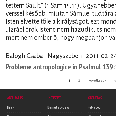
tettem Sault.” (1 Sám 15,11). Ugyanebbe
verssel később, miután Sámuel tudtára 
Isten elvette tőle a királyságot, ezt mon
„Izráel örök Istene nem hazudik, és ne
mert nem ember ő, hogy megbánjon vala
Balogh Csaba · Nagyszeben ·
2011-02-2
Probleme antropologice in Psalmul 139
Oldalak
1
2
következő ›
u
AKTUÁLIS
INTÉZET
OKTATÁS
Hírek
Bemutatkozás
Felvételi