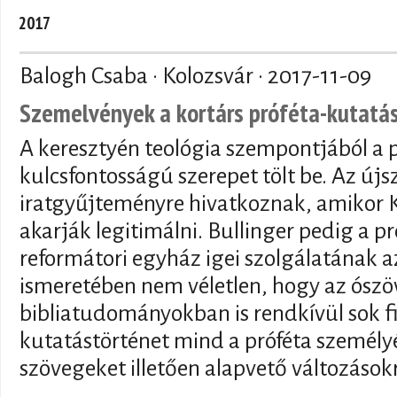
2017
Balogh Csaba · Kolozsvár ·
2017-11-09
Szemelvények a kortárs próféta-kutatá
A keresztyén teológia szempontjából a p
kulcsfontosságú szerepet tölt be. Az újs
iratgyűjteményre hivatkoznak, amikor K
akarják legitimálni. Bullinger pedig a pr
reformátori egyház igei szolgálatának a
ismeretében nem véletlen, hogy az ószö
bibliatudományokban is rendkívül sok f
kutatástörténet mind a próféta személyé
szövegeket illetően alapvető változások