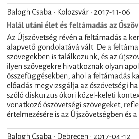
Balogh Csaba · Kolozsvár ·
2017-11-06
Halál utáni élet és feltámadás az Ószö
Az Újszövetség révén a feltámadás a ker
alapvető gondolatává vált. De a feltám
szövegekben is találkozunk, és az újszö
ilyen szövegekre hivatkoznak olyan apo
összefüggésekben, ahol a feltámadás ka
előadás megvizsgálja az ószövetségi hal
szóló diskurzus ókori közel-keleti kontex
vonatkozó ószövetségi szövegeket, refl
értelmezésére is az Újszövetségben és a
Balogh Csaba · Debrecen ·
2017-04-12