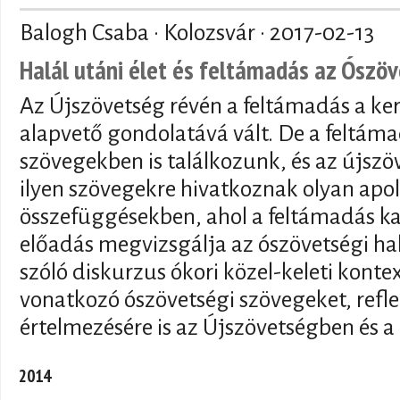
Balogh Csaba · Kolozsvár ·
2017-02-13
Halál utáni élet és feltámadás az Ószö
Az Újszövetség révén a feltámadás a ker
alapvető gondolatává vált. De a feltám
szövegekben is találkozunk, és az újszö
ilyen szövegekre hivatkoznak olyan apo
összefüggésekben, ahol a feltámadás ka
előadás megvizsgálja az ószövetségi hal
szóló diskurzus ókori közel-keleti kontex
vonatkozó ószövetségi szövegeket, refl
értelmezésére is az Újszövetségben és a
2014