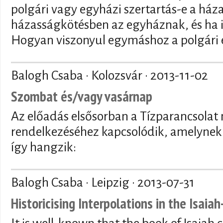
polgári vagy egyházi szertartás-e a ház
házasságkötésben az egyháznak, és ha i
Hogyan viszonyul egymáshoz a polgári é
Balogh Csaba · Kolozsvár ·
2013-11-02
Szombat és/vagy vasárnap
Az előadás elsősorban a Tízparancsolat
rendelkezéséhez kapcsolódik, amelynek
így hangzik:
Balogh Csaba · Leipzig ·
2013-07-31
Historicising Interpolations in the Isaia