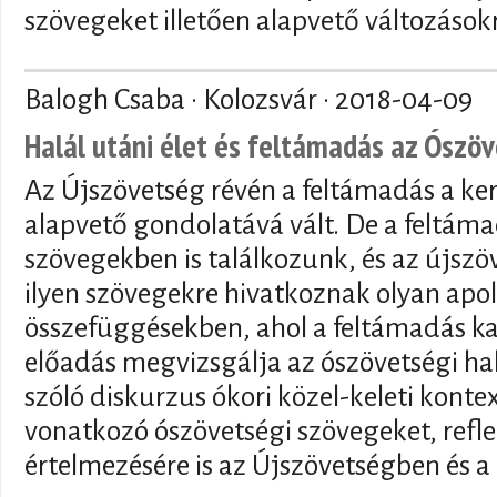
szövegeket illetően alapvető változások
Balogh Csaba · Kolozsvár ·
2018-04-09
Halál utáni élet és feltámadás az Ószö
Az Újszövetség révén a feltámadás a ker
alapvető gondolatává vált. De a feltám
szövegekben is találkozunk, és az újszö
ilyen szövegekre hivatkoznak olyan apo
összefüggésekben, ahol a feltámadás ka
előadás megvizsgálja az ószövetségi hal
szóló diskurzus ókori közel-keleti kontex
vonatkozó ószövetségi szövegeket, refl
értelmezésére is az Újszövetségben és a