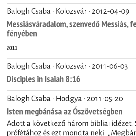
Balogh Csaba · Kolozsvár ·
2012-04-09
Messiásváradalom, szenvedő Messiás, f
fényében
2011
Balogh Csaba · Kolozsvár ·
2011-06-03
Disciples in Isaiah 8:16
Balogh Csaba · Hodgya ·
2011-05-20
Isten megbánása az Ószövetségben
Adott a következő három bibliai idézet. 
prófétához és ezt mondta neki: „Megbán