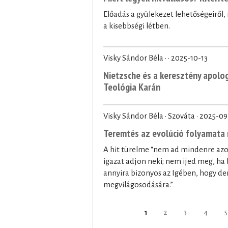
Előadás a gyülekezet lehetőségeiről
a kisebbségi létben.
Visky Sándor Béla · ·
2025-10-13
Nietzsche és a keresztény apolo
Teológia Karán
Visky Sándor Béla · Szováta ·
2025-09
Teremtés az evolúció folyamata 
A hit türelme “nem ad mindenre az
igazat adjon neki; nem ijed meg, ha 
annyira bizonyos az Igében, hogy der
megvilágosodására.”
Pages
1
2
3
4
5