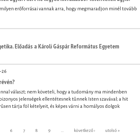
, milyen erőforrásai vannak arra, hogy megmaradjon minél tovább
getika. Előadás a Károli Gáspár Református Egyetem
-26
révén?
onnal választ; nem követeli, hogy a tudomány ma mindenben
bizonyos jelenségek ellentétesnek tûnnek Isten szavával; a hit
ûsen tárja föl kételyeit, és képes várni a homályos dolgok
6
7
8
9
…
következő ›
utolsó »