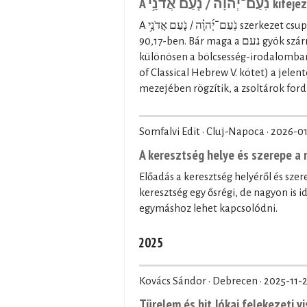
A  אֲדֹנָ֥י
A נֹֽעַם־יְ֜הוָ֗ה / נֹ֤עַם אֲדֹנָ֥י szerkezet csupán kétszer fordul elő a Héber Bibliában: a Zsolt 27,4-ben és a Zsolt
90,17-ben. Bár maga a נעם gyök származékszavai többször is előfordulnak a Héber Bibliában,
különösen a bölcsesség-irodalomban (p
of Classical Hebrew V. kötet) a jele
mezejében rögzítik, a zsoltárok ford
Somfalvi Edit · Cluj-Napoca ·
2026-01
A keresztség helye és szerepe 
Előadás a keresztség helyéről és sz
keresztség egy ősrégi, de nagyon is 
egymáshoz lehet kapcsolódni.
2025
Kovács Sándor · Debrecen ·
2025-11-
Türelem és hit Jókai felekezeti v