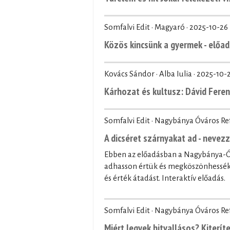
Somfalvi Edit · Magyaró ·
2025-10-26
Közös kincsünk a gyermek - előad
Kovács Sándor · Alba Iulia ·
2025-10-
Kárhozat és kultusz: Dávid Fere
Somfalvi Edit · Nagybánya Óváros R
A dicséret szárnyakat ad - nevez
Ebben az előadásban a Nagybánya-Óv
adhasson értük és megköszönhessék 
és érték átadást. Interaktív előadás.
Somfalvi Edit · Nagybánya Óváros R
Miért legyek hitvallásos? Kiteríte