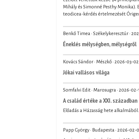
Mihály és Simonné Pesthy Monika). El
teodicea-kérdés értelmezését Órige
Benkő Timea · Székelykeresztúr ·
202
Éneklés mélységben, mélységről
Kovács Sándor · Mészkő ·
2026-03-02
Jókai vallásos világa
Somfalvi Edit · Marosugra ·
2026-02-
A család értéke a XXI. században
Előadás a Házasság hete alkalmából.
Papp György · Budapesta ·
2026-02-