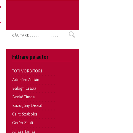
U
N
O
Search
Filtrare pe autor
TOȚI VORBITORI
Adorjáni Zoltán
Balogh Csaba
Benkő Timea
Buzogány Dezső
Czire Szabolcs
Geréb Zsolt
Juhász Tamás