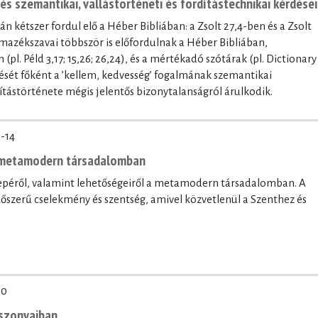
נֹֽעַם־יְ֜הוָ֗ה / נֹ֤עַם kifejezés szemantikai, vallástörténeti és fordítástechnikai kérdései
l. Péld 3,17; 15,26; 26,24), és a mértékadó szótárak (pl. Dictionary
ntését főként a ’kellem, kedvesség’ fogalmának szemantikai
ítástörténete mégis jelentős bizonytalanságról árulkodik.
-14
a metamodern társadalomban
erepéről, valamint lehetőségeiről a metamodern társadalomban. A
időszerű cselekmény és szentség, amivel közvetlenül a Szenthez és
20
iszonyaiban