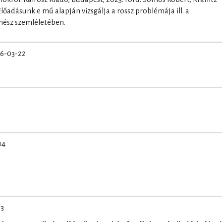
őadásunk e mű alapján vizsgálja a rossz problémája ill. a
nész szemléletében.
6-03-22
14
03