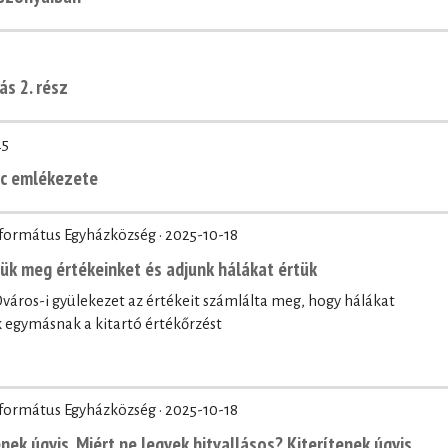
ás 2. rész
25
nc emlékezete
eformátus Egyházközség ·
2025-10-18
zük meg értékeinket és adjunk hálákat értük
áros-i gyülekezet az értékeit számlálta meg, hogy hálákat
egymásnak a kitartó értékőrzést
eformátus Egyházközség ·
2025-10-18
nek úgyis. Miért ne legyek hitvallásos? Kiterítenek úgyis.