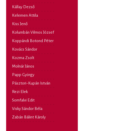
Kállay Dezső
Kelemen Attila
Kiss Jenő
Kolumbán Vilmos József
Koppándi Botond Péter
Kovács Sándor
Kozma Zsolt
Molnár János
Papp György
Pásztori-Kupán István
Rezi Elek
Somfalvi Edit
Visky Sándor Béla
Zabán Bálint Károly