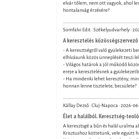
elvár tőlem, nem ott vagyok, ahol le
hontalanság érzésére?
Somfalvi Edit · Székelyudvarhely ·
20
A keresztelés közösségszervező 
- A keresztségről való gyülekezeti be
elhívásunk közös ünneplését teszi le
- Világos határok a jól működő közö
ereje a keresztelésnek a gyülekezet
- Ha mindenki lehet keresztény, min
honnan lenne tisztelete, becsülete?
Kállay Dezső · Cluj-Napoca ·
2026-06
Élet a halálból. Keresztség-teol
A keresztsgé a bűn és halál uralma a
Krisztushoz köttetünk, vele együtt ha