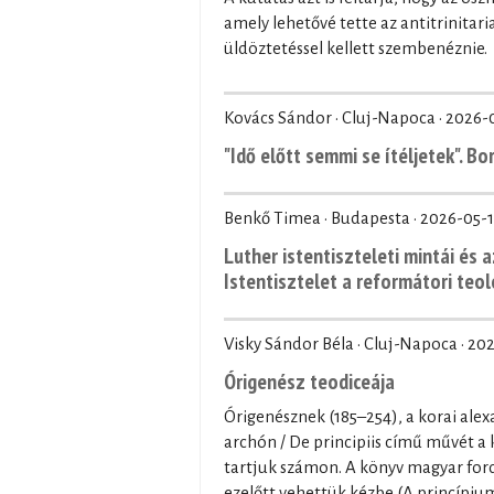
amely lehetővé tette az antitrinita
üldöztetéssel kellett szembenéznie.
Kovács Sándor · Cluj-Napoca ·
2026-
"Idő előtt semmi se ítéljetek". B
Benkő Timea · Budapesta ·
2026-05-1
Luther istentiszteleti mintái és a
Istentisztelet a reformátori teo
Visky Sándor Béla · Cluj-Napoca ·
202
Órigenész teodiceája
Órigenésznek (185–254), a korai alex
archón / De principiis című művét a
tartjuk számon. A könyv magyar ford
ezelőtt vehettük kézbe (A princípium