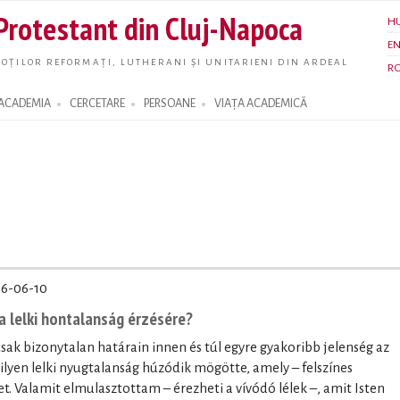
Skip to
 Protestant din Cluj-Napoca
H
main
E
content
OȚILOR REFORMAȚI, LUTHERANI ȘI UNITARIENI DIN ARDEAL
R
ACADEMIA
CERCETARE
PERSOANE
VIAȚA ACADEMICĂ
6-06-10
a lelki hontalanság érzésére?
sak bizonytalan határain innen és túl egyre gyakoribb jelenség az
ilyen lelki nyugtalanság húzódik mögötte, amely – felszínes
et. Valamit elmulasztottam – érezheti a vívódó lélek –, amit Isten