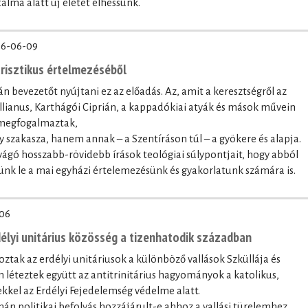
alma alatt új életet élhessünk.
6-06-09
trisztikus értelmezéséből
n bevezetőt nyújtani ez az előadás. Az, amit a keresztségről az
lianus, Karthágói Ciprián, a kappadókiai atyák és mások művein
 megfogalmaztak,
szakasza, hanem annak – a Szentíráson túl – a gyökere és alapja.
gó hosszabb-rövidebb írások teológiai súlypontjait, hogy abból
nk le a mai egyházi értelemezésünk és gyakorlatunk számára is.
06
délyi unitárius közösség a tizenhatodik században
roztak az erdélyi unitáriusok a különböző vallások Szküllája és
 léteztek együtt az antitrinitárius hagyományok a katolikus,
kkel az Erdélyi Fejedelemség védelme alatt.
zmán politikai befolyás hozzájárult-e ahhoz a vallási türelemhez,