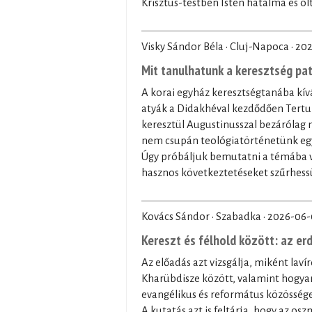
Krisztus-testben Isten hatalma és olt
Visky Sándor Béla · Cluj-Napoca ·
202
Mit tanulhatunk a keresztség pa
A korai egyház keresztségtanába kívá
atyák a Didakhéval kezdődően Tertul
keresztül Augustinusszal bezárólag
nem csupán teológiatörténetünk egy 
Úgy próbáljuk bemutatni a témába vá
hasznos következtetéseket szűrhessü
Kovács Sándor · Szabadka ·
2026-06-
Kereszt és félhold között: az er
Az előadás azt vizsgálja, miként laví
Kharübdisze között, valamint hogyan
evangélikus és református közössége
A kutatás azt is feltárja, hogy az os