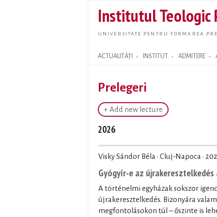
Institutul Teologic
UNIVERSITATE PENTRU FORMAREA PRE
ACTUALITĂȚI
INSTITUT
ADMITERE
Search form
Prelegeri
+ Add new lecture
2026
Visky Sándor Béla · Cluj-Napoca ·
202
Gyógyír-e az újrakeresztelkedés 
A történelmi egyházak sokszor igenc
újrakeresztelkedés. Bizonyára valam
megfontolásokon túl – őszinte is leh