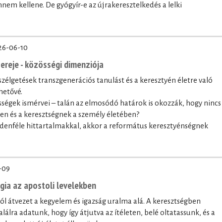
nnem kellene. De gyógyír-e az újrakeresztelkedés a lelki
26-06-10
ereje - közösségi dimenziója
szélgetések transzgenerációs tanulást és a keresztyén életre való
hetővé.
sségek ismérvei – talán az elmosódó határok is okozzák, hogy nincs
ben és a keresztségnek a személy életében?
denféle hittartalmakkal, akkor a református keresztyénségnek
-09
ógia az apostoli levelekben
lól átvezet a kegyelem és igazság uralma alá. A keresztségben
lálra adatunk, hogy így átjutva az ítéleten, belé oltatassunk, és a