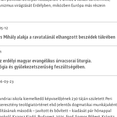
rianizmus virágzását Erdélyben, miközben Európa más részein
05-12
ors Mihály alakja a ravatalánál elhangzott beszédek tükrében
1
z erdélyi magyar evangélikus úrvacsorai liturgia.
lógia és gyülekezetszerűség feszültségében.
6-03-23
andriai iskola kiemelkedő képviselőjének 230 táján született Peri
 keresztény teológiatörténet első jelentős dogmatikai munkájaként
ításának második – javított és bővített – kiadását pár hónappal
okról. Kairosz Kiadó, Budapest, 2025. Ford. Somos Róbert, Kránitz