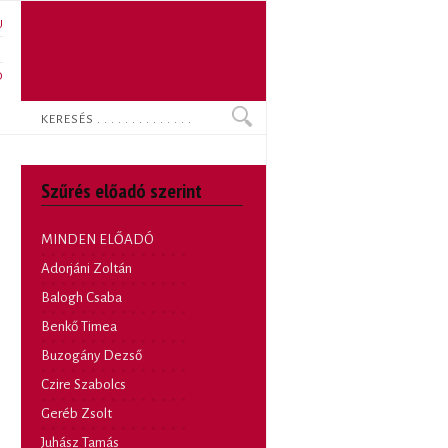
U
N
O
Keresés
Szűrés előadó szerint
MINDEN ELŐADÓ
Adorjáni Zoltán
Balogh Csaba
Benkő Timea
Buzogány Dezső
Czire Szabolcs
Geréb Zsolt
Juhász Tamás