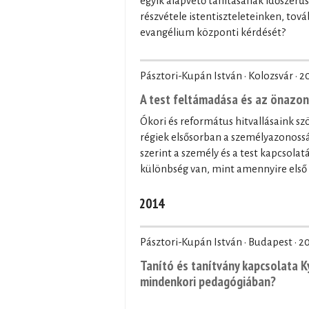
egyik alapvető tanításának időszerűsí
részvétele istentiszteleteinken, tová
evangélium központi kérdését?
Pásztori-Kupán István · Kolozsvár ·
2
A test feltámadása és az önazo
Ókori és református hitvallásaink s
régiek elsősorban a személyazonos
szerint a személy és a test kapcsola
különbség van, mint amennyire első 
2014
Pásztori-Kupán István · Budapest ·
20
Tanító és tanítvány kapcsolata K
mindenkori pedagógiában?