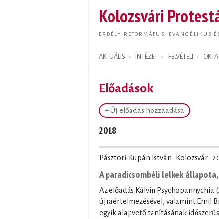
Kolozsvári Protestá
ERDÉLY REFORMÁTUS, EVANGÉLIKUS É
AKTUÁLIS
INTÉZET
FELVÉTELI
OKTA
Search form
Előadások
+ Új előadás hozzáadása
2018
Pásztori-Kupán István · Kolozsvár ·
2
A paradicsombéli lelkek állapota
Az előadás Kálvin Psychopannychia (A
újraértelmezésével, valamint Emil B
egyik alapvető tanításának időszerűsí