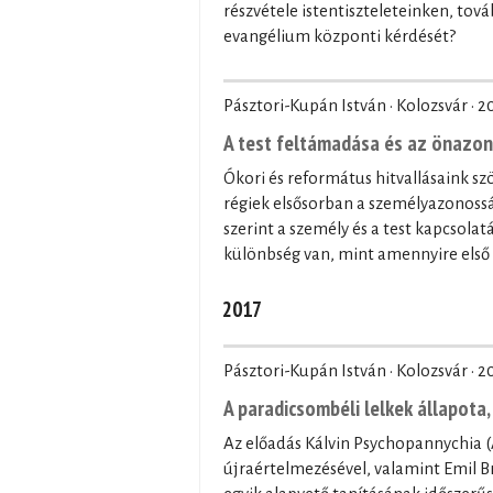
részvétele istentiszteleteinken, tová
evangélium központi kérdését?
Pásztori-Kupán István · Kolozsvár ·
2
A test feltámadása és az önazo
Ókori és református hitvallásaink s
régiek elsősorban a személyazonos
szerint a személy és a test kapcsola
különbség van, mint amennyire első 
2017
Pásztori-Kupán István · Kolozsvár ·
2
A paradicsombéli lelkek állapota
Az előadás Kálvin Psychopannychia (A
újraértelmezésével, valamint Emil B