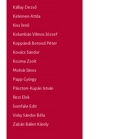
Kállay Dezső
Kelemen Attila
Kiss Jenő
Kolumbán Vilmos József
Koppándi Botond Péter
Kovács Sándor
Kozma Zsolt
Molnár János
Papp György
Pásztori-Kupán István
Rezi Elek
Somfalvi Edit
Visky Sándor Béla
Zabán Bálint Károly