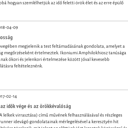
bbá hogyan szemlélhetjük az idő feletti örök élet és az erre épülő
018-04-09
nosság
zövegében megjelenik a test feltámadásának gondolata, amelyet a
ság megőrzéseként értelmeztek. Ikoniumi Amphilokhiosz tanúsága
tának ókori és jelenkori értelmezése között jóval kevesebb
látásra feltételeznénk.
017-02-14
, az idők vége és az örökkévalóság
 lelkek virrasztása) című művének felhasználásával és részleges
runner idevágó gondolatainak mérlegelésével a keresztyén hit