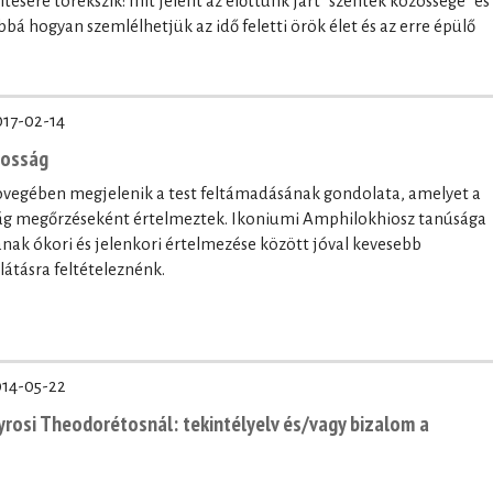
tésére törekszik: mit jelent az előttünk járt "szentek közössége" és
bbá hogyan szemlélhetjük az idő feletti örök élet és az erre épülő
017-02-14
nosság
zövegében megjelenik a test feltámadásának gondolata, amelyet a
ság megőrzéseként értelmeztek. Ikoniumi Amphilokhiosz tanúsága
tának ókori és jelenkori értelmezése között jóval kevesebb
látásra feltételeznénk.
14-05-22
yrosi Theodorétosnál: tekintélyelv és/vagy bizalom a