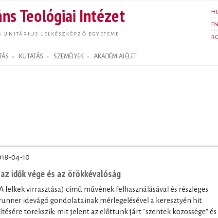
Ugrás a
ns Teológiai Intézet
H
tartalomra
E
S UNITÁRIUS LELKÉSZKÉPZŐ EGYETEME
R
TÁS
KUTATÁS
SZEMÉLYEK
AKADÉMIAI ÉLET
018-04-10
, az idők vége és az örökkévalóság
 lelkek virrasztása) című művének felhasználásával és részleges
runner idevágó gondolatainak mérlegelésével a keresztyén hit
tésére törekszik: mit jelent az előttünk járt "szentek közössége" és