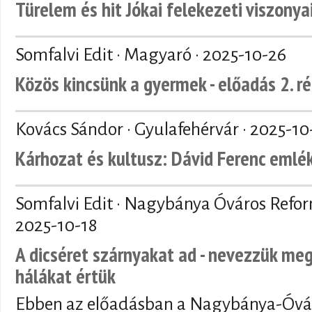
Türelem és hit Jókai felekezeti viszonya
Somfalvi Edit · Magyaró ·
2025-10-26
Közös kincsünk a gyermek - előadás 2. r
Kovács Sándor · Gyulafehérvár ·
2025-10
Kárhozat és kultusz: Dávid Ferenc emlé
Somfalvi Edit · Nagybánya Óváros Refo
2025-10-18
A dicséret szárnyakat ad - nevezzük meg
hálákat értük
Ebben az előadásban a Nagybánya-Óvár