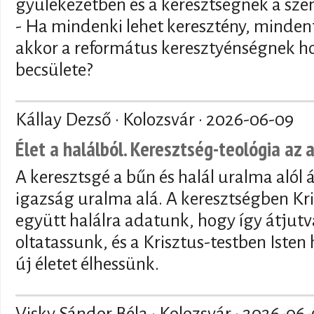
gyülekezetben és a keresztségnek a sze
- Ha mindenki lehet keresztény, mindenf
akkor a református keresztyénségnek ho
becsülete?
Kállay Dezső · Kolozsvár ·
2026-06-09
Élet a halálból. Keresztség-teológia az 
A keresztsgé a bűn és halál uralma alól 
igazság uralma alá. A keresztségben Kri
együtt halálra adatunk, hogy így átjutva
oltatassunk, és a Krisztus-testben Isten
új életet élhessünk.
Visky Sándor Béla · Kolozsvár ·
2026-06-