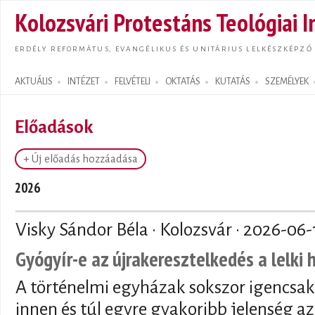
Ugrás
Kolozsvári Protestáns Teológiai I
tarta
ERDÉLY REFORMÁTUS, EVANGÉLIKUS ÉS UNITÁRIUS LELKÉSZKÉPZŐ
AKTUÁLIS
INTÉZET
FELVÉTELI
OKTATÁS
KUTATÁS
SZEMÉLYEK
Search form
Előadások
+ Új előadás hozzáadása
2026
Visky Sándor Béla · Kolozsvár ·
2026-06-
Gyógyír-e az újrakeresztelkedés a lelki
A történelmi egyházak sokszor igencsak
innen és túl egyre gyakoribb jelenség az