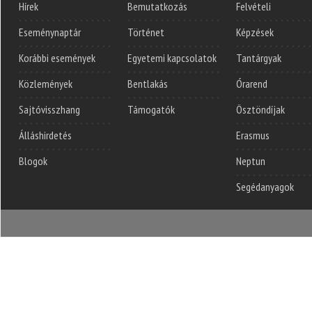
Hírek
Bemutatkozás
Felvételi
Eseménynaptár
Történet
Képzések
Korábbi események
Egyetemi kapcsolatok
Tantárgyak
Közlemények
Bentlakás
Órarend
Sajtóvisszhang
Támogatók
Ösztöndíjak
Álláshirdetés
Erasmus
Blogok
Neptun
Segédanyagok