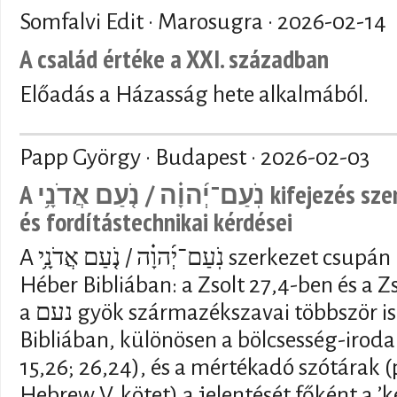
Somfalvi Edit · Marosugra ·
2026-02-14
A család értéke a XXI. században
Előadás a Házasság hete alkalmából.
Papp György · Budapest ·
2026-02-03
A נֹֽעַם־יְ֜הוָ֗ה / נֹ֤עַם אֲדֹנָ֥י kifejezés szemantikai, vallástörténeti
és fordítástechnikai kérdései
A נֹֽעַם־יְ֜הוָ֗ה / נֹ֤עַם אֲדֹנָ֥י szerkezet csupán kétszer fordul elő a
Héber Bibliában: a Zsolt 27,4-ben és a 
a נעם gyök származékszavai többször is előfordulnak a Héber
Bibliában, különösen a bölcsesség-iroda
15,26; 26,24), és a mértékadó szótárak (p
Hebrew V. kötet) a jelentését főként a ’