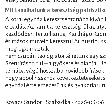
Mit tanulhatunk a keresztség patriszti
A korai egyház keresztségtanába kíván 
előadás. Az, amit a keresztségről az at
kezdődően Tertullianus, Karthágói Cipr
és mások művein keresztül Augustinuss
megfogalmaztak,
nem csupán teológiatörténetünk egy sz
Szentíráson túl – a gyökere és alapja. 
témába vágó hosszabb-rövidebb írások t
hogy abból hasznos következtetéseket s
egyházi értelemezésünk és gyakorlatunk
Kovács Sándor · Szabadka ·
2026-06-06