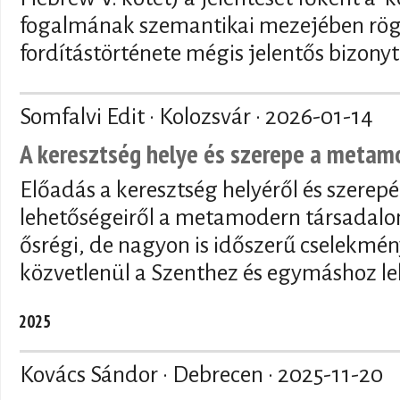
fogalmának szemantikai mezejében rögzí
fordítástörténete mégis jelentős bizony
Somfalvi Edit · Kolozsvár ·
2026-01-14
A keresztség helye és szerepe a meta
Előadás a keresztség helyéről és szerepé
lehetőségeiről a metamodern társadalo
ősrégi, de nagyon is időszerű cselekmén
közvetlenül a Szenthez és egymáshoz le
2025
Kovács Sándor · Debrecen ·
2025-11-20