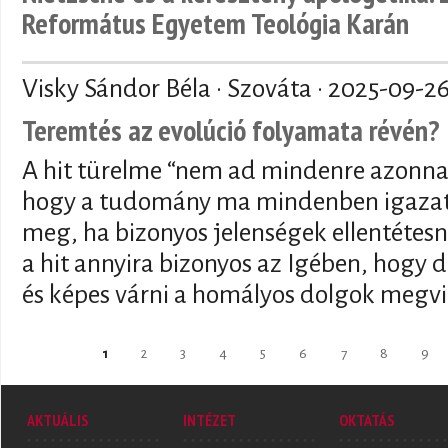
Református Egyetem Teológia Karán
Visky Sándor Béla · Szováta ·
2025-09-2
Teremtés az evolúció folyamata révén?
A hit türelme “nem ad mindenre azonnal
hogy a tudomány ma mindenben igazat 
meg, ha bizonyos jelenségek ellentétesn
a hit annyira bizonyos az Igében, hogy de
és képes várni a homályos dolgok megvi
Oldalak
1
2
3
4
5
6
7
8
9
AKTUÁLIS
INTÉZET
OKTATÁS