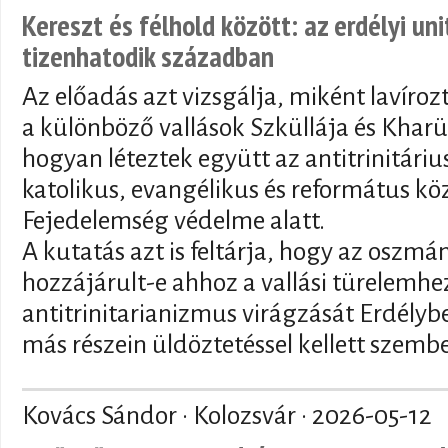
Kereszt és félhold között: az erdélyi un
tizenhatodik században
Az előadás azt vizsgálja, miként lavíroz
a különböző vallások Szküllája és Kharü
hogyan léteztek együtt az antitrinitár
katolikus, evangélikus és református kö
Fejedelemség védelme alatt.
A kutatás azt is feltárja, hogy az oszmán
hozzájárult-e ahhoz a vallási türelemhez
antitrinitarianizmus virágzását Erdély
más részein üldöztetéssel kellett szemb
Kovács Sándor · Kolozsvár ·
2026-05-12