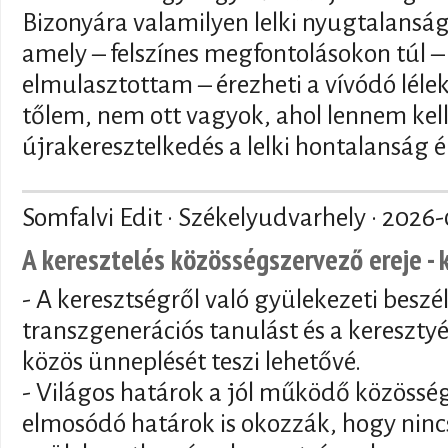
Bizonyára valamilyen lelki nyugtalansá
amely – felszínes megfontolásokon túl – 
elmulasztottam – érezheti a vívódó lélek 
tőlem, nem ott vagyok, ahol lennem kell
újrakeresztelkedés a lelki hontalanság é
Somfalvi Edit · Székelyudvarhely ·
2026-
A keresztelés közösségszervező ereje - 
- A keresztségről való gyülekezeti beszé
transzgenerációs tanulást és a keresztyé
közös ünneplését teszi lehetővé.
- Világos határok a jól működő közösség
elmosódó határok is okozzák, hogy nincs