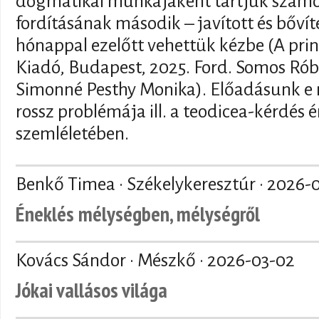
dogmatikai munkájaként tartjuk szám
fordításának második – javított és bővít
hónappal ezelőtt vehettük kézbe (A prin
Kiadó, Budapest, 2025. Ford. Somos Róbe
Simonné Pesthy Monika). Előadásunk e 
rossz problémája ill. a teodicea-kérdés
szemléletében.
Benkő Timea · Székelykeresztúr ·
2026-
Éneklés mélységben, mélységről
Kovács Sándor · Mészkő ·
2026-03-02
Jókai vallásos világa