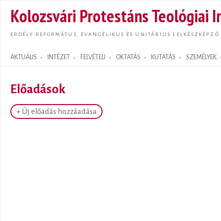
Ugrás
Kolozsvári Protestáns Teológiai I
tarta
ERDÉLY REFORMÁTUS, EVANGÉLIKUS ÉS UNITÁRIUS LELKÉSZKÉPZŐ
AKTUÁLIS
INTÉZET
FELVÉTELI
OKTATÁS
KUTATÁS
SZEMÉLYEK
Search form
Előadások
+ Új előadás hozzáadása