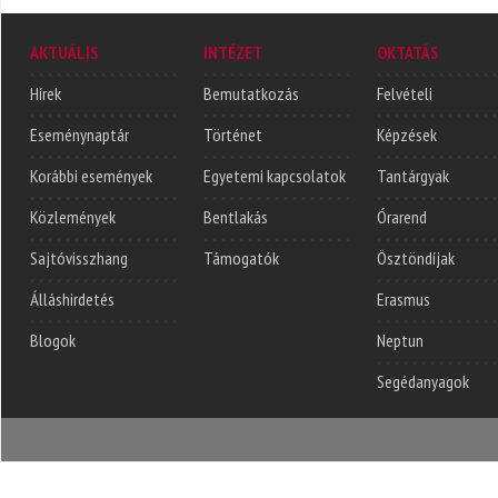
AKTUÁLIS
INTÉZET
OKTATÁS
Hírek
Bemutatkozás
Felvételi
Eseménynaptár
Történet
Képzések
Korábbi események
Egyetemi kapcsolatok
Tantárgyak
Közlemények
Bentlakás
Órarend
Sajtóvisszhang
Támogatók
Ösztöndíjak
Álláshirdetés
Erasmus
Blogok
Neptun
Segédanyagok