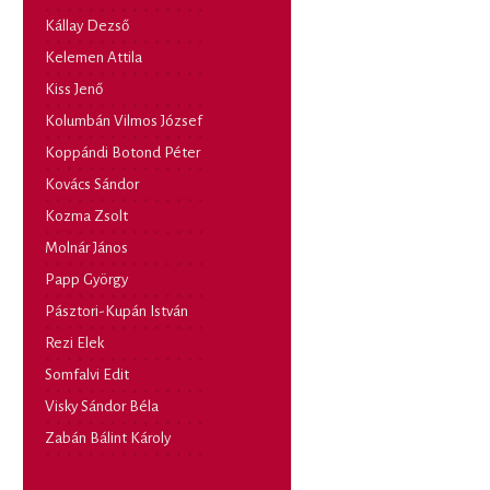
Kállay Dezső
Kelemen Attila
Kiss Jenő
Kolumbán Vilmos József
Koppándi Botond Péter
Kovács Sándor
Kozma Zsolt
Molnár János
Papp György
Pásztori-Kupán István
Rezi Elek
Somfalvi Edit
Visky Sándor Béla
Zabán Bálint Károly