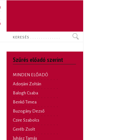
U
N
O
Keresés
Szűrés előadó szerint
MINDEN ELŐADÓ
Adorjáni Zoltán
Balogh Csaba
Benkő Timea
Buzogány Dezső
Czire Szabolcs
Geréb Zsolt
Juhász Tamás