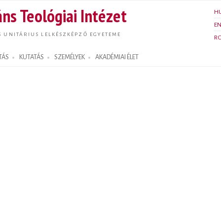
Ugrás a
ns Teológiai Intézet
H
tartalomra
E
S UNITÁRIUS LELKÉSZKÉPZŐ EGYETEME
R
TÁS
KUTATÁS
SZEMÉLYEK
AKADÉMIAI ÉLET