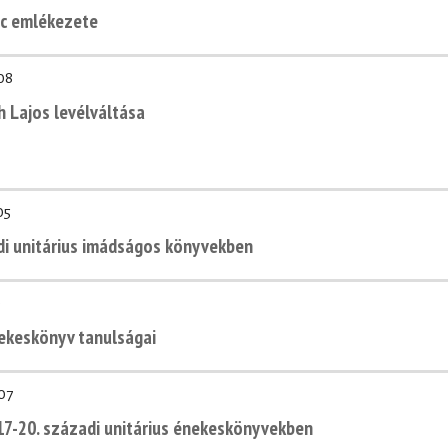
nc emlékezete
08
 Lajos levélváltása
05
di unitárius imádságos könyvekben
0
nekeskönyv tanulságai
07
 17-20. századi unitárius énekeskönyvekben