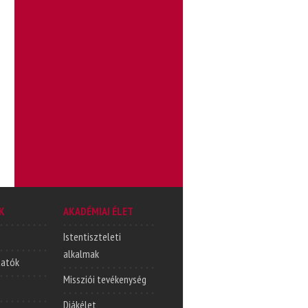
K
AKADÉMIAI ÉLET
Istentiszteleti
alkalmak
tatók
Missziói tevékenység
Diákélet