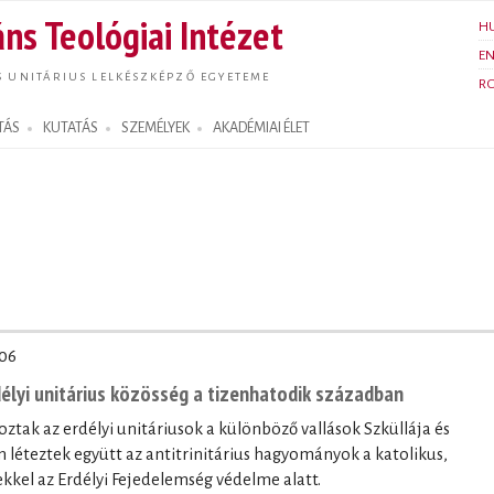
Ugrás a
ns Teológiai Intézet
H
tartalomra
E
S UNITÁRIUS LELKÉSZKÉPZŐ EGYETEME
R
TÁS
KUTATÁS
SZEMÉLYEK
AKADÉMIAI ÉLET
06
délyi unitárius közösség a tizenhatodik században
roztak az erdélyi unitáriusok a különböző vallások Szküllája és
 léteztek együtt az antitrinitárius hagyományok a katolikus,
kkel az Erdélyi Fejedelemség védelme alatt.