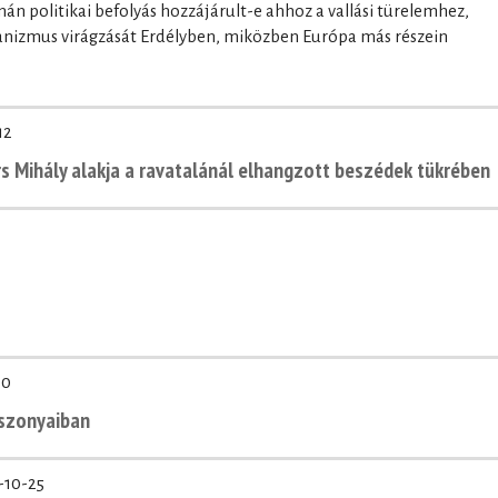
zmán politikai befolyás hozzájárult-e ahhoz a vallási türelemhez,
rianizmus virágzását Erdélyben, miközben Európa más részein
12
ors Mihály alakja a ravatalánál elhangzott beszédek tükrében
20
iszonyaiban
-10-25