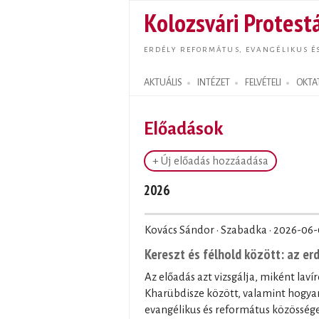
Kolozsvári Protestá
ERDÉLY REFORMÁTUS, EVANGÉLIKUS É
AKTUÁLIS
INTÉZET
FELVÉTELI
OKTA
Search form
Előadások
+ Új előadás hozzáadása
2026
Kovács Sándor · Szabadka ·
2026-06-
Kereszt és félhold között: az er
Az előadás azt vizsgálja, miként laví
Kharübdisze között, valamint hogyan
evangélikus és református közössége