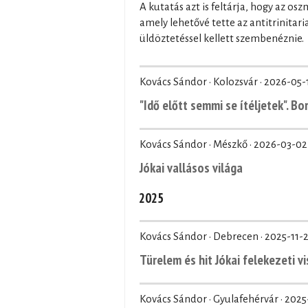
A kutatás azt is feltárja, hogy az os
amely lehetővé tette az antitrinita
üldöztetéssel kellett szembenéznie.
Kovács Sándor · Kolozsvár ·
2026-05-
"Idő előtt semmi se ítéljetek". B
Kovács Sándor · Mészkő ·
2026-03-02
Jókai vallásos világa
2025
Kovács Sándor · Debrecen ·
2025-11-
Türelem és hit Jókai felekezeti v
Kovács Sándor · Gyulafehérvár ·
2025