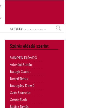
U
N
O
Keresés
Szűrés előadó szerint
MINDEN ELŐADÓ
Adorjáni Zoltán
Balogh Csaba
Benkő Timea
Buzogány Dezső
Czire Szabolcs
Geréb Zsolt
Juhász Tamás