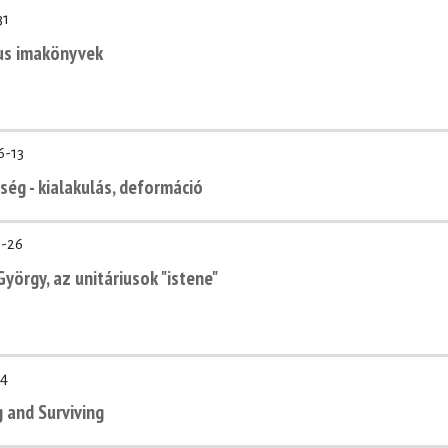
31
ius imakönyvek
6-13
ség - kialakulás, deformáció
1-26
yörgy, az unitáriusok "istene"
04
g and Surviving