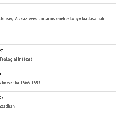
3
lenség. A száz éves unitárius énekeskönyv kiadásainak
07
Teológiai Intézet
1
ius korszaka 1566-1693
03
zázadban