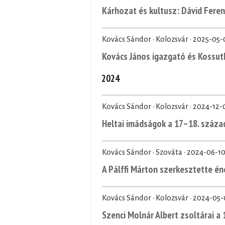
Kárhozat és kultusz: Dávid Fere
Kovács Sándor · Kolozsvár ·
2025-05-
Kovács János igazgató és Kossuth
2024
Kovács Sándor · Kolozsvár ·
2024-12-
Heltai imádságok a 17–18. száza
Kovács Sándor · Szováta ·
2024-06-1
A Pálffi Márton szerkesztette é
Kovács Sándor · Kolozsvár ·
2024-05-
Szenci Molnár Albert zsoltárai a