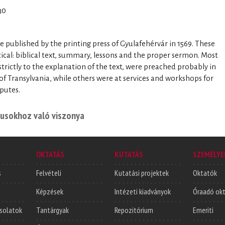
30
e published by the printing press of Gyulafehérvár in 1569. These
cal: biblical text, summary, lessons and the proper sermon. Most
trictly to the explanation of the text, were preached probably in
of Transylvania, while others were at services and workshops for
sputes.
riusokhoz való viszonya
OKTATÁS
KUTATÁS
SZEMÉLYE
s
Felvételi
Kutatási projektek
Oktatók
Képzések
Intézeti kiadványok
Óraadó ok
solatok
Tantárgyak
Repozitórium
Emeriti