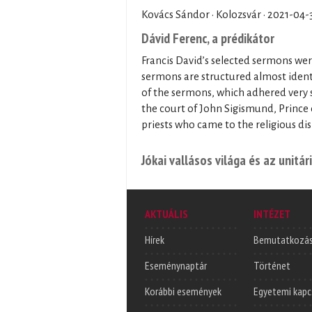
Kovács Sándor · Kolozsvár ·
2021-04-
Dávid Ferenc, a prédikátor
Francis David’s selected sermons wer
sermons are structured almost identi
of the sermons, which adhered very s
the court of John Sigismund, Prince 
priests who came to the religious di
Jókai vallásos világa és az unitá
AKTUÁLIS
INTÉZET
Hírek
Bemutatkozá
Eseménynaptár
Történet
Korábbi események
Egyetemi kapc