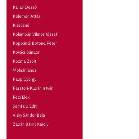
Kállay Dezső
Kelemen Attila
Kiss Jenő
Kolumbán Vilmos József
Koppándi Botond Péter
Kovács Sándor
Kozma Zsolt
Molnár János
Papp György
Pásztori-Kupán István
Rezi Elek
Somfalvi Edit
Visky Sándor Béla
Zabán Bálint Károly