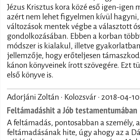
Jézus Krisztus kora közé eső igen-igen
azért nem lehet figyelmen kívül hagyni, 
változások mentek végbe a választott ó
gondolkozásában. Ebben a korban többf
módszer is kialakul, illetve gyakorlatba
jellemzője, hogy erőteljesen támaszkod
kánon könyveinek írott szövegére. Ezt 
első könyve is.
Adorjáni Zoltán · Kolozsvár ·
2018-04-10
Feltámadáshit a Jób testamentumában
A feltámadás, pontosabban a személy, 
feltámadásának hite, úgy ahogy az a D