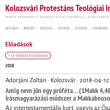
Ugrás
Kolozsvári Protestáns Teológiai I
tarta
ERDÉLY REFORMÁTUS, EVANGÉLIKUS ÉS UNITÁRIUS LELKÉSZKÉPZŐ
AKTUÁLIS
INTÉZET
FELVÉTELI
OKTATÁS
KUTATÁS
SZEMÉLYEK
Search form
Előadások
+ Új előadás hozzáadása
2018
Adorjáni Zoltán · Kolozsvár ·
2018-04-12
Amíg nem jön egy próféta… (1Makk 4,48)
Írásmagyarázási módszer a Makkabeuso
Az intertestamentális kort, vagyis az Ósz