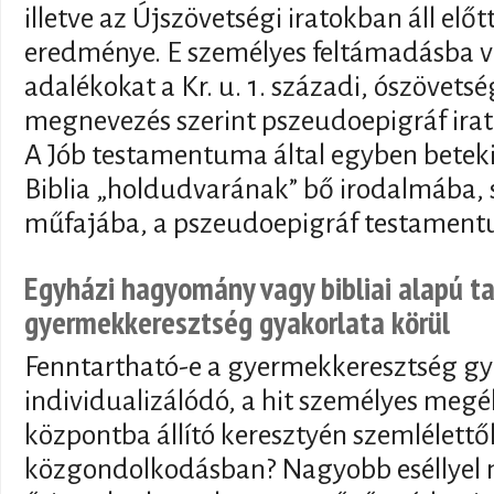
illetve az Újszövetségi iratokban áll el
eredménye. E személyes feltámadásba ve
adalékokat a Kr. u. 1. századi, ószövetsé
megnevezés szerint pszeudoepigráf irat
A Jób testamentuma által egyben betekin
Biblia „holdudvarának” bő irodalmába, 
műfajába, a pszeudoepigráf testamen
Egyházi hagyomány vagy bibliai alapú t
gyermekkeresztség gyakorlata körül
Fenntartható-e a gyermekkeresztség gy
individualizálódó, a hit személyes megé
központba állító keresztyén szemlélettő
közgondolkodásban? Nagyobb eséllyel