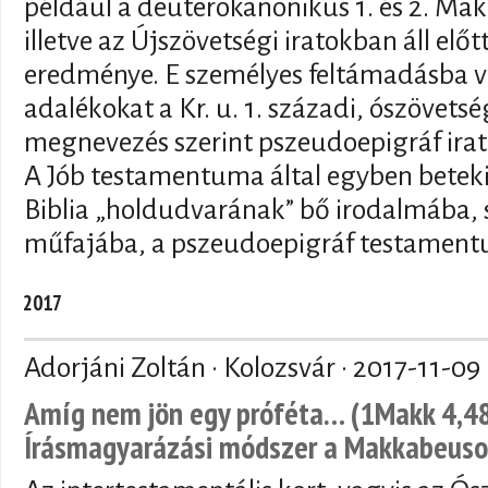
például a deuterokanonikus 1. és 2. M
illetve az Újszövetségi iratokban áll el
eredménye. E személyes feltámadásba ve
adalékokat a Kr. u. 1. századi, ószövetsé
megnevezés szerint pszeudoepigráf irat
A Jób testamentuma által egyben betekin
Biblia „holdudvarának” bő irodalmába, 
műfajába, a pszeudoepigráf testamen
2017
Adorjáni Zoltán · Kolozsvár ·
2017-11-09
Amíg nem jön egy próféta… (1Makk 4,48)
Írásmagyarázási módszer a Makkabeuso