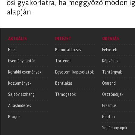
ősi gyakorlatra, ha meggyőző módon iga
alapján.
AKTUÁLIS
INTÉZET
OKTATÁS
Hírek
Bemutatkozás
Felvételi
Eseménynaptár
Történet
Képzések
Korábbi események
Egyetemi kapcsolatok
Tantárgyak
Közlemények
Bentlakás
Órarend
Sajtóvisszhang
Támogatók
Ösztöndíjak
Álláshirdetés
Erasmus
Blogok
Neptun
Segédanyagok