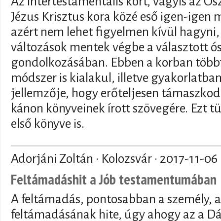
Az intertestamentális kort, vagyis az Ósz
Jézus Krisztus kora közé eső igen-igen
azért nem lehet figyelmen kívül hagyni, 
változások mentek végbe a választott ó
gondolkozásában. Ebben a korban többf
módszer is kialakul, illetve gyakorlatba
jellemzője, hogy erőteljesen támaszkod
kánon könyveinek írott szövegére. Ezt 
első könyve is.
Adorjáni Zoltán · Kolozsvár ·
2017-11-06
Feltámadáshit a Jób testamentumában
A feltámadás, pontosabban a személy, 
feltámadásának hite, úgy ahogy az a D