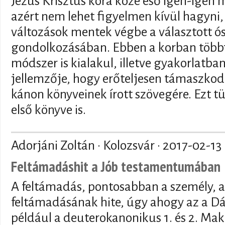
Jézus Krisztus kora közé eső igen-igen
azért nem lehet figyelmen kívül hagyni, 
változások mentek végbe a választott ó
gondolkozásában. Ebben a korban többf
módszer is kialakul, illetve gyakorlatba
jellemzője, hogy erőteljesen támaszkod
kánon könyveinek írott szövegére. Ezt 
első könyve is.
Adorjáni Zoltán · Kolozsvár ·
2017-02-13
Feltámadáshit a Jób testamentumában
A feltámadás, pontosabban a személy, 
feltámadásának hite, úgy ahogy az a D
például a deuterokanonikus 1. és 2. M