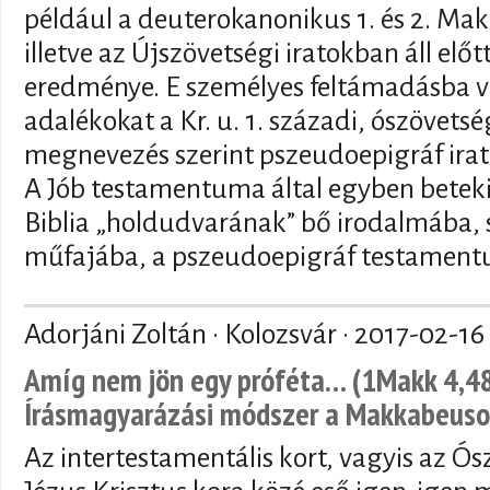
például a deuterokanonikus 1. és 2. M
illetve az Újszövetségi iratokban áll el
eredménye. E személyes feltámadásba ve
adalékokat a Kr. u. 1. századi, ószövetsé
megnevezés szerint pszeudoepigráf irat
A Jób testamentuma által egyben betekin
Biblia „holdudvarának” bő irodalmába, 
műfajába, a pszeudoepigráf testamen
Adorjáni Zoltán · Kolozsvár ·
2017-02-16
Amíg nem jön egy próféta… (1Makk 4,48)
Írásmagyarázási módszer a Makkabeuso
Az intertestamentális kort, vagyis az Ósz