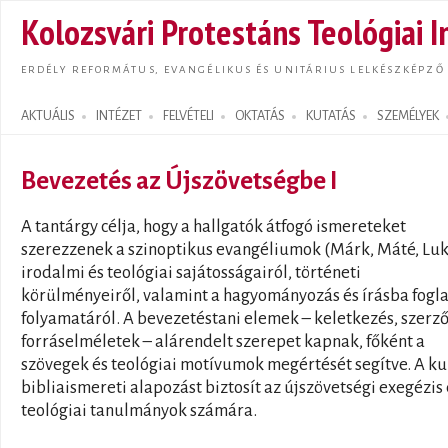
Ugrás
Kolozsvári Protestáns Teológiai I
tarta
ERDÉLY REFORMÁTUS, EVANGÉLIKUS ÉS UNITÁRIUS LELKÉSZKÉPZŐ
AKTUÁLIS
INTÉZET
FELVÉTELI
OKTATÁS
KUTATÁS
SZEMÉLYEK
Search form
Bevezetés az Újszövetségbe I
A tantárgy célja, hogy a hallgatók átfogó ismereteket
szerezzenek a szinoptikus evangéliumok (Márk, Máté, Luk
irodalmi és teológiai sajátosságairól, történeti
körülményeiről, valamint a hagyományozás és írásba fogla
folyamatáról. A bevezetéstani elemek – keletkezés, szerz
forráselméletek – alárendelt szerepet kapnak, főként a
szövegek és teológiai motívumok megértését segítve. A k
bibliaismereti alapozást biztosít az újszövetségi exegézis 
teológiai tanulmányok számára.