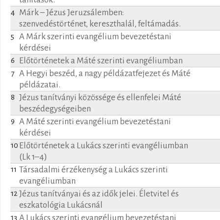
Márk – Jézus Jeruzsálemben:
4
szenvedéstörténet, kereszthalál, feltámadás.
A Márk szerinti evangélium bevezetéstani
5
kérdései
Előtörténetek a Máté szerinti evangéliumban
6
A Hegyi beszéd, a nagy példázatfejezet és Máté
7
példázatai.
Jézus tanítványi közössége és ellenfelei Máté
8
beszédegységeiben
A Máté szerinti evangélium bevezetéstani
9
kérdései
Előtörténetek a Lukács szerinti evangéliumban
10
(Lk 1–4)
Társadalmi érzékenység a Lukács szerinti
11
evangéliumban
Jézus tanítványai és az idők jelei. Életvitel és
12
eszkatológia Lukácsnál
A Lukács szerinti evangélium bevezetéstani
13