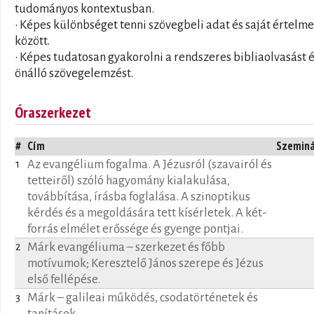
tudományos kontextusban.
• Képes különbséget tenni szövegbeli adat és saját értelm
között.
• Képes tudatosan gyakorolni a rendszeres bibliaolvasást é
önálló szövegelemzést.
Óraszerkezet
#
Cím
Szemin
Az evangélium fogalma. A Jézusról (szavairól és
1
tetteiről) szóló hagyomány kialakulása,
továbbítása, írásba foglalása. A szinoptikus
kérdés és a megoldására tett kísérletek. A két-
forrás elmélet erőssége és gyenge pontjai.
Márk evangéliuma – szerkezet és főbb
2
motívumok; Keresztelő János szerepe és Jézus
első fellépése.
Márk – galileai működés, csodatörténetek és
3
tanítások.