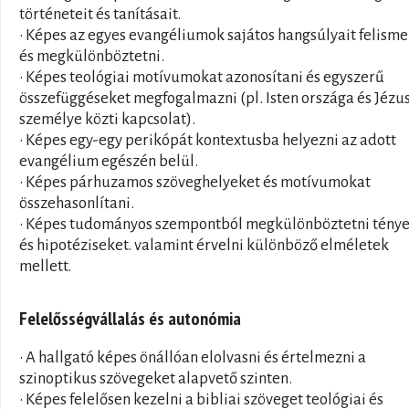
történeteit és tanításait.
• Képes az egyes evangéliumok sajátos hangsúlyait felisme
és megkülönböztetni.
• Képes teológiai motívumokat azonosítani és egyszerű
összefüggéseket megfogalmazni (pl. Isten országa és Jézu
személye közti kapcsolat).
• Képes egy-egy perikópát kontextusba helyezni az adott
evangélium egészén belül.
• Képes párhuzamos szöveghelyeket és motívumokat
összehasonlítani.
• Képes tudományos szempontból megkülönböztetni tény
és hipotéziseket. valamint érvelni különböző elméletek
mellett.
Felelősségvállalás és autonómia
• A hallgató képes önállóan elolvasni és értelmezni a
szinoptikus szövegeket alapvető szinten.
• Képes felelősen kezelni a bibliai szöveget teológiai és