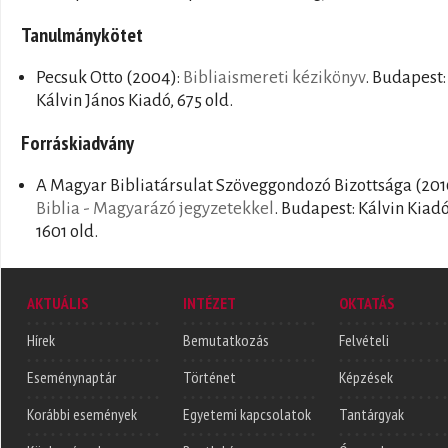
Tanulmánykötet
Pecsuk Otto
(2004):
Bibliaismereti kézikönyv
. Budapest:
Kálvin János Kiadó, 675 old.
Forráskiadvány
A Magyar Bibliatársulat Szöveggondozó Bizottsága
(201
Biblia - Magyarázó jegyzetekkel
. Budapest: Kálvin Kiadó
1601 old.
AKTUÁLIS
INTÉZET
OKTATÁS
Hírek
Bemutatkozás
Felvételi
Eseménynaptár
Történet
Képzések
Korábbi események
Egyetemi kapcsolatok
Tantárgyak