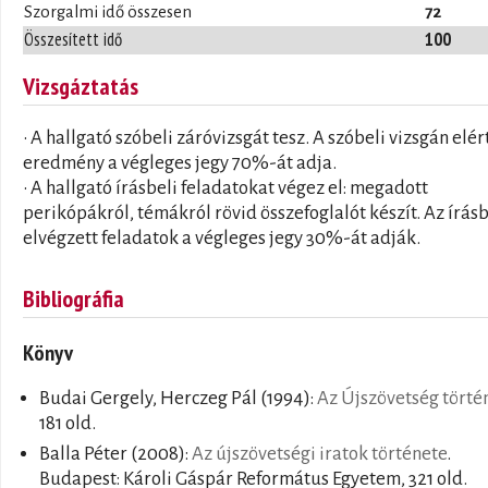
Szorgalmi idő összesen
72
Összesített idő
100
Vizsgáztatás
• A hallgató szóbeli záróvizsgát tesz. A szóbeli vizsgán elér
eredmény a végleges jegy 70%-át adja.
• A hallgató írásbeli feladatokat végez el: megadott
perikópákról, témákról rövid összefoglalót készít. Az írás
elvégzett feladatok a végleges jegy 30%-át adják.
Bibliográfia
Könyv
Budai Gergely, Herczeg Pál
(1994):
Az Újszövetség törté
181 old.
Balla Péter
(2008):
Az újszövetségi iratok története
.
Budapest: Károli Gáspár Református Egyetem, 321 old.