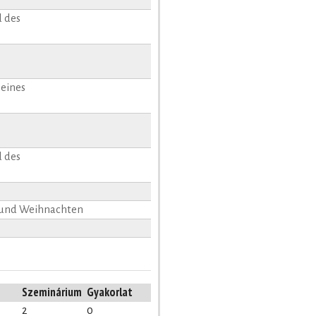
 des
 eines
 des
t und Weihnachten
Szeminárium
Gyakorlat
2
0