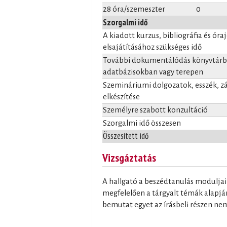
28 óra/szemeszter
0
Szorgalmi idő
A kiadott kurzus, bibliográfia és óra
elsajátításához szükséges idő
További dokumentálódás könyvtárba
adatbázisokban vagy terepen
Szemináriumi dolgozatok, esszék, 
elkészítése
Személyre szabott konzultáció
Szorgalmi idő összesen
Összesített idő
Vizsgáztatás
A hallgató a beszédtanulás moduljain
megfelelően a tárgyalt témák alapján 
bemutat egyet az írásbeli részen ne