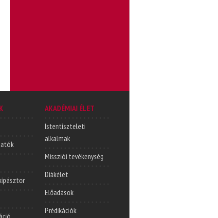
K
AKADÉMIAI ÉLET
Istentiszteleti
alkalmak
tatók
Missziói tevékenység
Diákélet
lkipásztor
Előadások
Prédikációk
áció