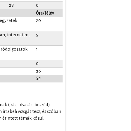
28
0
Óra/félév
jegyzetek
20
n, interneten,
5
záródolgozatok
1
0
26
54
ak (írás, olvasás, beszéd)
írásbeli vizsgát tesz, és szóban
m érintett témák közül.