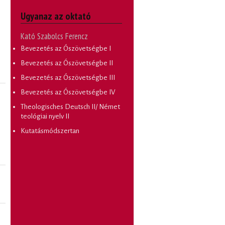
Ugyanaz az oktató
Kató Szabolcs Ferencz
Bevezetés az Ószövetségbe I
Bevezetés az Ószövetségbe II
Bevezetés az Ószövetségbe III
Bevezetés az Ószövetségbe IV
Theologisches Deutsch II/ Német
teológiai nyelv II
Kutatásmódszertan