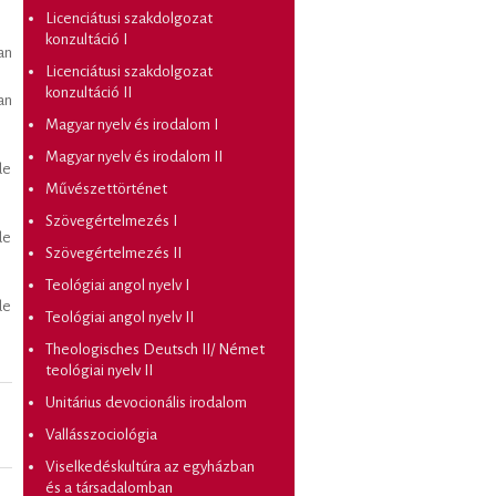
Licenciátusi szakdolgozat
konzultáció I
an
Licenciátusi szakdolgozat
konzultáció II
an
Magyar nyelv és irodalom I
Magyar nyelv és irodalom II
de
Művészettörténet
Szövegértelmezés I
de
Szövegértelmezés II
Teológiai angol nyelv I
de
Teológiai angol nyelv II
Theologisches Deutsch II/ Német
teológiai nyelv II
Unitárius devocionális irodalom
Vallásszociológia
Viselkedéskultúra az egyházban
és a társadalomban