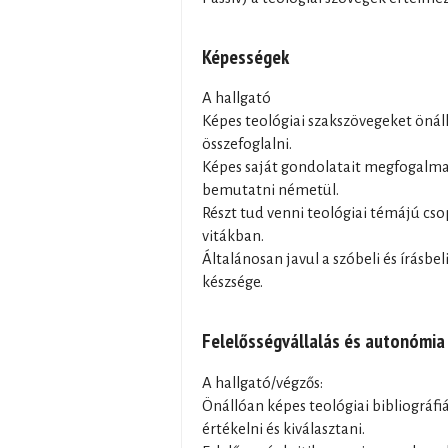
Képességek
A hallgató
Képes teológiai szakszövegeket önáll
összefoglalni.
Képes saját gondolatait megfogalmazn
bemutatni németül.
Részt tud venni teológiai témájú cs
vitákban.
Általánosan javul a szóbeli és írás
készsége.
Felelősségvállalás és autonómia
A hallgató/végzős:
Önállóan képes teológiai bibliográfiá
értékelni és kiválasztani.