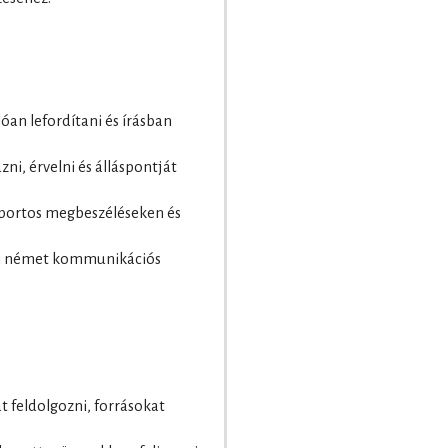
óan lefordítani és írásban
i, érvelni és álláspontját
oportos megbeszéléseken és
beli német kommunikációs
t feldolgozni, forrásokat