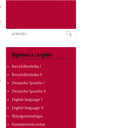
U
N
O
Keresés
Ugyanaz a tárgykör
Beszédtechnika I
Beszédtechnika II
)
Deutsche Sprache I
Deutsche Sprache II
English language I
English language II
Ifjúságszociológia
Kutatásmódszertan