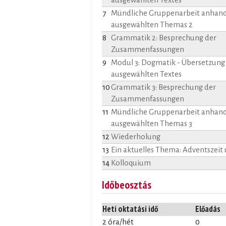
7
Mündliche Gruppenarbeit anhand
ausgewählten Themas 2
8
Grammatik 2: Besprechung der
Zusammenfassungen
9
Modul 3: Dogmatik - Übersetzung
ausgewählten Textes
10
Grammatik 3: Besprechung der
Zusammenfassungen
11
Mündliche Gruppenarbeit anhand
ausgewählten Themas 3
12
Wiederholung
13
Ein aktuelles Thema: Adventszei
14
Kolloquium
Időbeosztás
Heti oktatási idő
Előadás
2 óra/hét
0