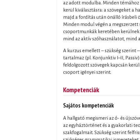
az adott modulba. Minden témához 
kerül kiválasztásra: a szövegeket a h
majd a fordítás után önálló írásbeli 
Minden modul végén a megszerzett 
csoportmunkák keretében kerülnek a
mind az aktív szóhasználatot, mind
A kurzus emellett – szükség szerint 
tartalmaz (pl. Konjunktiv I–II, Passi
feldolgozott szövegek kapcsán kerüln
csoport igényei szerint.
Kompetenciák
Sajátos kompetenciák
A hallgató megismeri az ó- és újszö
az egyháztörténet és a gyakorlati te
szakfogalmait. Szükség szerint felfrissí
szükséges grammatikai ismereteket (pl