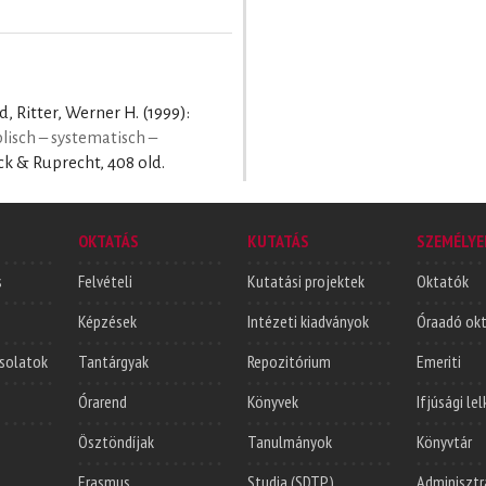
, Ritter, Werner H.
(1999):
lisch – systematisch –
k & Ruprecht, 408 old.
OKTATÁS
KUTATÁS
SZEMÉLYE
s
Felvételi
Kutatási projektek
Oktatók
Képzések
Intézeti kiadványok
Óraadó ok
solatok
Tantárgyak
Repozitórium
Emeriti
Órarend
Könyvek
Ifjúsági le
Ösztöndíjak
Tanulmányok
Könyvtár
Erasmus
Studia (SDTP)
Adminisztr