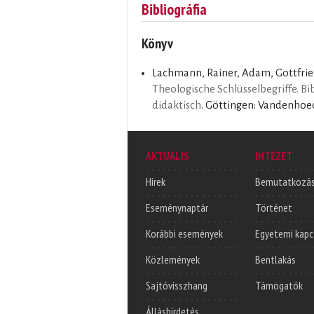
Bibliográfia
Könyv
Lachmann, Rainer, Adam, Gottfried
Theologische Schlüsselbegriffe. Bib
didaktisch
. Göttingen: Vandenhoec
AKTUÁLIS
INTÉZET
Hírek
Bemutatkozá
Eseménynaptár
Történet
Korábbi események
Egyetemi kapc
Közlemények
Bentlakás
Sajtóvisszhang
Támogatók
Álláshirdetés