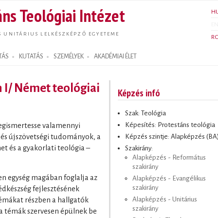
Ugrás a
ns Teológiai Intézet
H
tartalomra
E
S UNITÁRIUS LELKÉSZKÉPZŐ EGYETEME
R
TÁS
KUTATÁS
SZEMÉLYEK
AKADÉMIAI ÉLET
 I/ Német teológiai
Képzés infó
Szak: Teológia
Képesítés: Protestáns teológia
megismertesse valamennyi
Képzés szintje: Alapképzés (BA
gi és újszövetségi tudományok, a
t és a gyakorlati teológia –
Szakirány:
Alapképzés - Református
szakirány
en egység magában foglalja az
Alapképzés - Evangélikus
szakirány
szédkészség fejlesztésének
Alapképzés - Unitárius
témákat részben a hallgatók
szakirány
 a témák szervesen épülnek be