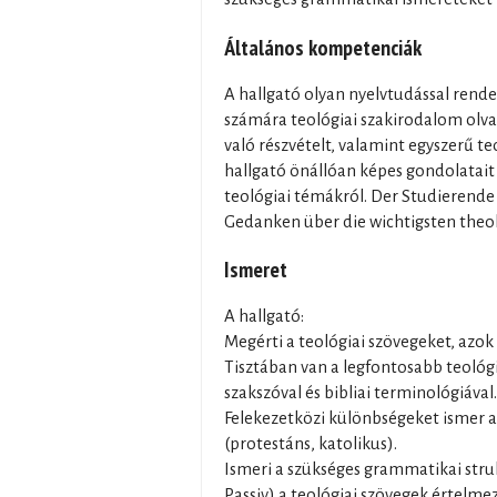
Általános kompetenciák
A hallgató olyan nyelvtudással rende
számára teológiai szakirodalom olva
való részvételt, valamint egyszerű te
hallgató önállóan képes gondolatai
teológiai témákról. Der Studierende
Gedanken über die wichtigsten the
Ismeret
A hallgató:
Megérti a teológiai szövegeket, azok
Tisztában van a legfontosabb teológi
szakszóval és bibliai terminológiával.
Felekezetközi különbségeket ismer a 
(protestáns, katolikus).
Ismeri a szükséges grammatikai strukt
Passiv) a teológiai szövegek értelme