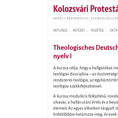
Kolozsvári Protestá
ERDÉLY REFORMÁTUS, EVANGÉLIKUS É
AKTUÁLIS
INTÉZET
FELVÉTELI
OKTA
Search form
Theologisches Deutsch
nyelv I
A kurzus célja, hogy a hallgatókat 
teológiai diszciplína – az ószövetsé
rendszeres teológia, az egyháztörténe
teológiai szakkifejezéseivel.
A kurzus moduláris felépítésű: mind
olvasás, a hallás utáni értés és a be
elemeit. Az egyes üléseken tárgyalt 
érdeklődése határozza meg, és ezek