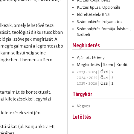
Kurzus kódja: BN27
Kurzus típusa: Opcionális
Előfeltételek:
BN21
Számonkérés: Folyamatos
lkezik, amely lehetővé teszi
Számonkérés formája: Írásbeli,
sását, teológiai diskurzusokban
Szóbeli
ológiai szövegek megírását. A
Meghirdetés
t megfogalmazni a legfontosabb
 kann selbständig seine
Ajánlott félév: 7
ologischen Themen äußern.
Meghirdetés | Szem | Kredit:
2023
-
2024
| Őszi | 2
2024
-
2025
| Őszi | 2
2025
-
2026
| Őszi | 2
 tartalmát és kontextusát.
Tárgykör
ai kifejezésekkel, egyházi
Vegyes
kifejezések szintjén
Letöltés
úrákat (pl. Konjunktiv I–II,
zéséhez.