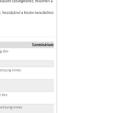
olvasott szövegekhez, felismeri a
, hozzájárul a közös tanuláshoz
Szeminárium
g der
setzung eines
 des
setzung eines