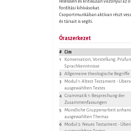
Felelősen és kritikusan viszonyul az 
fordítási kihívásokat.
Csoportmunkában aktívan részt vesz
és társait is segíti.
Óraszerkezet
#
Cím
1
Konversation, Vorstellung, Prüfun
Sprachkenntnisse
2
Allgemeine theologische Begriffe
3
Modul 1: Altest Testament - Über
ausgewählten Textes
4
Grammatik 1: Besprechung der
Zusammenfassungen
5
Mündliche Gruppenarbeit anhand
ausgewählten Themas
6
Modul 2: Neues Testament - Über
ausgewählten Textes