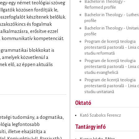
Bachelor in Theology -
egy-egy német teológiai szöveg
Reformed profile
allgatók közösen fordítják le,
Bachelor in Theology - Luther
összefoglalót készítenek belőlük.
profile
szakszókincs és fogalmak
Bachelor in Theology - Unitari
lkalmazásra, erősítve ezzel
profile
 a kommunikatív kompetenciát.
Program de licență teologia
protestantă pastorală - Linia 
– grammatikai blokkokat is
studiu reformată
v), amelyek közvetlenül a
Program de licență teologia
ek elő, az éppen aktuális
protestantă pastorală - Linia 
studiu evanghelică
Program de licență teologia
protestantă pastorală - Linia 
studiu unitariană
Oktató
Kató Szabolcs Ferencz
vetségi tudomány, a dogmatika,
ológia legfontosabb
Tantárgy infó
ti, illetve elsajátítja a
. Konjunktiv I–II, Passiv stb.).