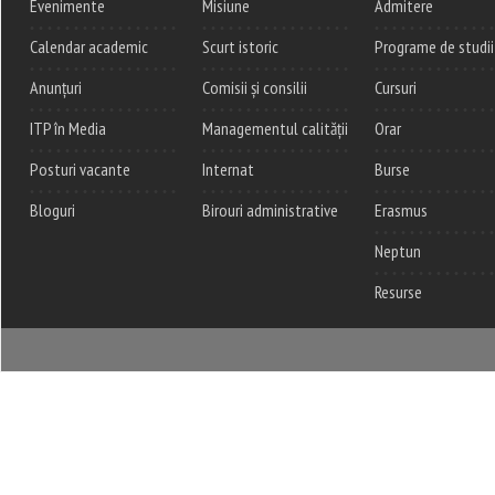
Evenimente
Misiune
Admitere
Calendar academic
Scurt istoric
Programe de studii
Anunțuri
Comisii și consilii
Cursuri
ITP în Media
Managementul calității
Orar
Posturi vacante
Internat
Burse
Bloguri
Birouri administrative
Erasmus
Neptun
Resurse