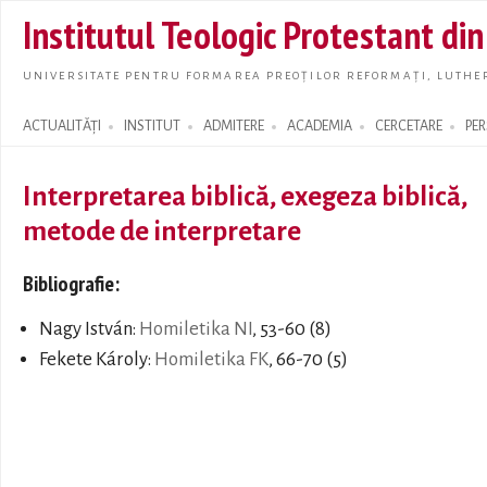
Skip t
Institutul Teologic Protestant di
main
conte
UNIVERSITATE PENTRU FORMAREA PREOȚILOR REFORMAȚI, LUTHER
ACTUALITĂȚI
INSTITUT
ADMITERE
ACADEMIA
CERCETARE
PE
Search form
Interpretarea biblică, exegeza biblică,
metode de interpretare
Bibliografie:
Nagy István:
Homiletika NI
, 53-60 (8)
Fekete Károly:
Homiletika FK
, 66-70 (5)