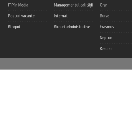
ITP în Media
Managementul calității
Orar
Posturi vacante
Internat
Burse
Bloguri
Birouri administrative
Erasmus
Neptun
Resurse