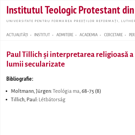
Skip t
Institutul Teologic Protestant di
main
conte
UNIVERSITATE PENTRU FORMAREA PREOȚILOR REFORMAȚI, LUTHER
ACTUALITĂȚI
INSTITUT
ADMITERE
ACADEMIA
CERCETARE
PE
Search form
Paul Tillich și interpretarea religioasă a
lumii secularizate
Bibliografie:
Moltmann, Jürgen:
Teológia ma
, 68-75 (8)
Tillich, Paul:
Létbátorság