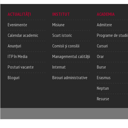
ACTUALITĂȚI
INSTITUT
ACADEMIA
Evenimente
Misiune
Admitere
Calendar academic
Scurt istoric
Programe de studii
Anunțuri
Comisii și consilii
Cursuri
ITP în Media
Managementul calității
Orar
Posturi vacante
Internat
Burse
Bloguri
Birouri administrative
Erasmus
Neptun
Resurse