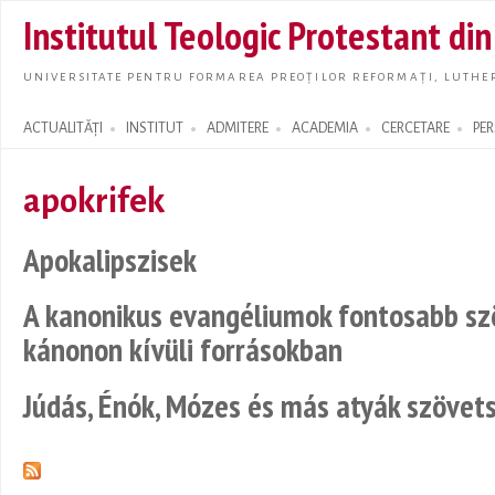
Skip t
Institutul Teologic Protestant di
main
conte
UNIVERSITATE PENTRU FORMAREA PREOȚILOR REFORMAȚI, LUTHER
ACTUALITĂȚI
INSTITUT
ADMITERE
ACADEMIA
CERCETARE
PE
Search form
apokrifek
Apokalipszisek
A kanonikus evangéliumok fontosabb s
kánonon kívüli forrásokban
Júdás, Énók, Mózes és más atyák szövets