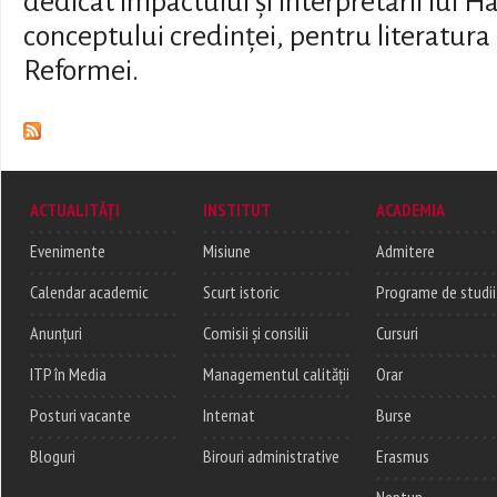
dedicat impactului și interpretării lui H
conceptului credinței, pentru literatura
Reformei.
ACTUALITĂȚI
INSTITUT
ACADEMIA
Evenimente
Misiune
Admitere
Calendar academic
Scurt istoric
Programe de studii
Anunțuri
Comisii și consilii
Cursuri
ITP în Media
Managementul calității
Orar
Posturi vacante
Internat
Burse
Bloguri
Birouri administrative
Erasmus
Neptun