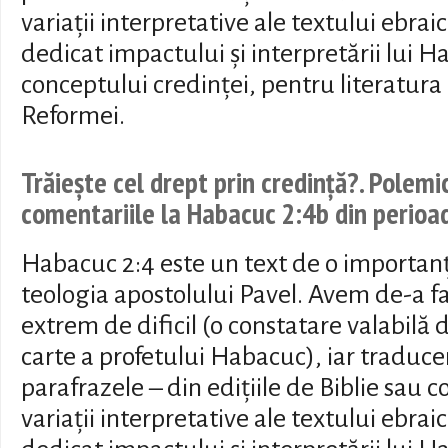
variații interpretative ale textului ebrai
dedicat impactului și interpretării lui H
conceptului credinței, pentru literatura
Reformei.
Trăiește cel drept prin credință?. Polemi
comentariile la Habacuc 2:4b din perio
Habacuc 2:4 este un text de o importan
teologia apostolului Pavel. Avem de-a fa
extrem de dificil (o constatare valabilă 
carte a profetului Habacuc), iar traduc
parafrazele – din edițiile de Biblie sau 
variații interpretative ale textului ebrai