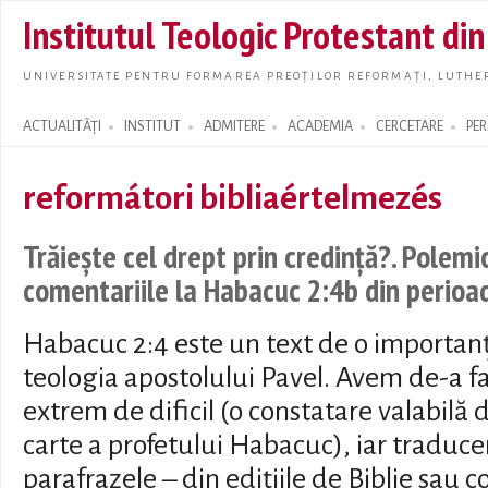
Skip t
Institutul Teologic Protestant di
main
conte
UNIVERSITATE PENTRU FORMAREA PREOȚILOR REFORMAȚI, LUTHER
ACTUALITĂȚI
INSTITUT
ADMITERE
ACADEMIA
CERCETARE
PE
Search form
reformátori bibliaértelmezés
Trăiește cel drept prin credință?. Polemi
comentariile la Habacuc 2:4b din perio
Habacuc 2:4 este un text de o importan
teologia apostolului Pavel. Avem de-a fa
extrem de dificil (o constatare valabilă 
carte a profetului Habacuc), iar traduc
parafrazele – din edițiile de Biblie sau 