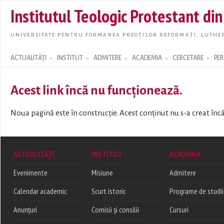
Skip t
Institutul Teologic Protestant di
main
conte
UNIVERSITATE PENTRU FORMAREA PREOȚILOR REFORMAȚI, LUTHER
ACTUALITĂȚI
INSTITUT
ADMITERE
ACADEMIA
CERCETARE
PE
Search form
Acest link încă nu funcționează.
Noua pagină este în construcție. Acest conținut nu s-a creat încă
ACTUALITĂȚI
INSTITUT
ACADEMIA
Evenimente
Misiune
Admitere
Calendar academic
Scurt istoric
Programe de studii
Anunțuri
Comisii și consilii
Cursuri