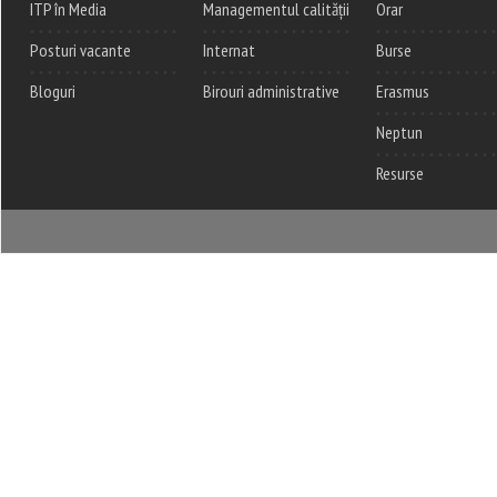
ITP în Media
Managementul calității
Orar
Posturi vacante
Internat
Burse
Bloguri
Birouri administrative
Erasmus
Neptun
Resurse