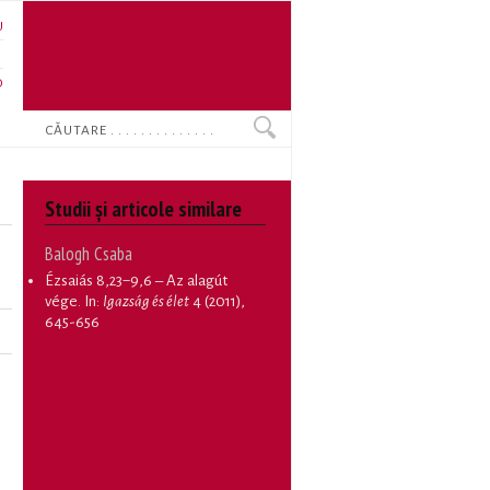
U
N
O
Search
Studii și articole similare
Balogh Csaba
Ézsaiás 8,23−9,6 – Az alagút
vége
. In:
Igazság és élet
4 (2011),
645-656