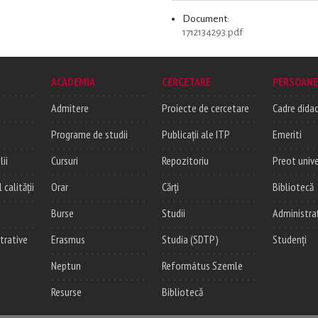
Document:
1712134293.pdf
ACADEMIA
CERCETARE
PERSOANE
Admitere
Proiecte de cercetare
Cadre didac
Programe de studii
Publicații ale ITP
Emeriti
lii
Cursuri
Repozitoriu
Preot unive
alității
Orar
Cărți
Bibliotecă
Burse
Studii
Administra
trative
Erasmus
Studia (SDTP)
Studenți
Neptun
Református Szemle
Resurse
Bibliotecă