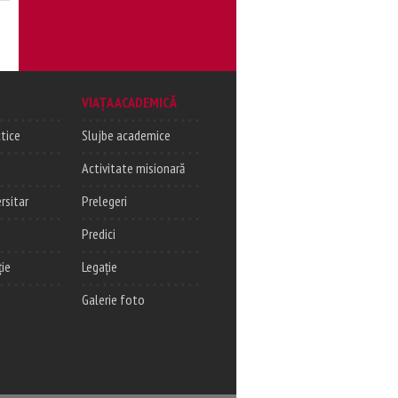
VIAȚA ACADEMICĂ
tice
Slujbe academice
Activitate misionară
rsitar
Prelegeri
Predici
ție
Legație
Galerie foto