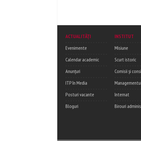
ACTUALITĂȚI
INSTITUT
Evenimente
Misiune
Calendar academic
Scurt istoric
Anunțuri
Comisii și consi
ITP în Media
Managementul c
Posturi vacante
Internat
Bloguri
Birouri adminis