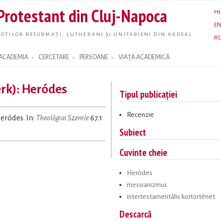
Skip to
 Protestant din Cluj-Napoca
H
main
E
content
OȚILOR REFORMAȚI, LUTHERANI ȘI UNITARIENI DIN ARDEAL
R
ACADEMIA
CERCETARE
PERSOANE
VIAȚA ACADEMICĂ
erk): Heródes
Tipul publicației
Recenzie
Heródes. In:
Theológiai Szemle
67.1
Subiect
Cuvinte cheie
Heródes
messianizmus
intertestamentális kortörténet
Descarcă