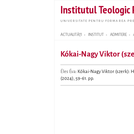
Institutul Teologic
UNIVERSITATE PENTRU FORMAREA PRE
ACTUALITĂȚI
INSTITUT
ADMITERE
Search form
Kókai-Nagy Viktor (sz
Éles Éva
: Kókai-Nagy Viktor (szerk): 
(2024), 59-61. pp.