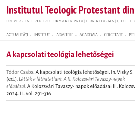
Skip t
Institutul Teologic Protestant di
main
conte
UNIVERSITATE PENTRU FORMAREA PREOȚILOR REFORMAȚI, LUTHER
ACTUALITĂȚI
INSTITUT
ADMITERE
ACADEMIA
CERCETARE
PE
Search form
A kapcsolati teológia lehetőségei
Tódor Csaba
: A kapcsolati teológia lehetőségei. In: Visky S.
(ed.):
Látták a láthatatlant. A II. Kolozsvári Tavaszy-napok
előadásai
. A Kolozsvári Tavaszy- napok előadásai II.. Kolozsv
2024. II.. vol. 291-316