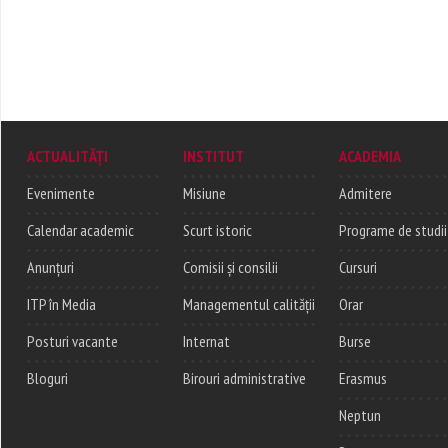
ACTUALITĂȚI
INSTITUT
ACADEMIA
Evenimente
Misiune
Admitere
Calendar academic
Scurt istoric
Programe de studii
Anunțuri
Comisii și consilii
Cursuri
ITP în Media
Managementul calității
Orar
Posturi vacante
Internat
Burse
Bloguri
Birouri administrative
Erasmus
Neptun