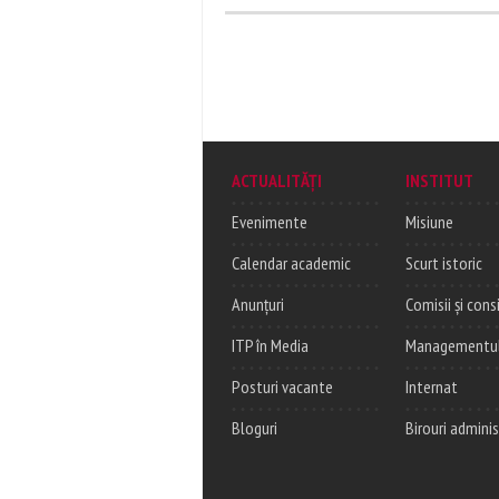
ACTUALITĂȚI
INSTITUT
Evenimente
Misiune
Calendar academic
Scurt istoric
Anunțuri
Comisii și consi
ITP în Media
Managementul c
Posturi vacante
Internat
Bloguri
Birouri adminis