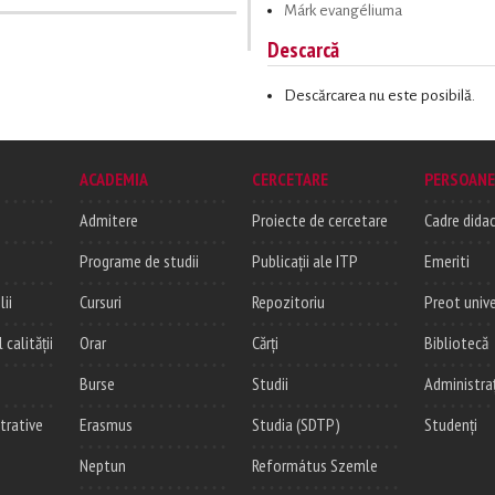
Márk evangéliuma
Descarcă
Descărcarea nu este posibilă.
ACADEMIA
CERCETARE
PERSOANE
Admitere
Proiecte de cercetare
Cadre didac
Programe de studii
Publicații ale ITP
Emeriti
lii
Cursuri
Repozitoriu
Preot unive
alității
Orar
Cărți
Bibliotecă
Burse
Studii
Administra
trative
Erasmus
Studia (SDTP)
Studenți
Neptun
Református Szemle