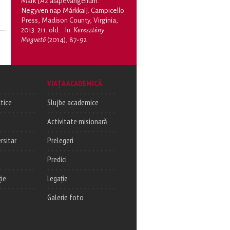
Mark [Az alapevangélium.
Negyven nap Márkkal]. Campicello
Press, Madison County, Virginia,
2013. 211. old.
. In:
Keresztény
Magvető
(2014), 87-92
VIAȚA ACADEMICĂ
tice
Slujbe academice
Activitate misionară
rsitar
Prelegeri
Predici
ție
Legație
Galerie foto