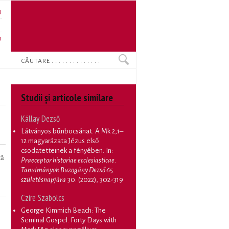
U
N
O
Search
Studii și articole similare
Kállay Dezső
Látványos bűnbocsánat. A Mk 2,1–
12 magyarázata Jézus első
csodatetteinek a fényében
. In:
că
Praeceptor historiae ecclesiasticae.
Tanulmányok Buzogány Dezső 65.
születésnapjára
30. (2022), 302-319
Czire Szabolcs
George Kimmich Beach: The
Seminal Gospel. Forty Days with