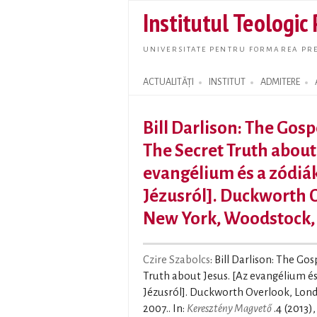
Institutul Teologic
UNIVERSITATE PENTRU FORMAREA PRE
ACTUALITĂȚI
INSTITUT
ADMITERE
Search form
Bill Darlison: The Gosp
The Secret Truth about
evangélium és a zódiák
Jézusról]. Duckworth 
New York, Woodstock,
Czire Szabolcs
: Bill Darlison: The Go
Truth about Jesus. [Az evangélium és
Jézusról]. Duckworth Overlook, Lon
2007.. In:
Keresztény Magvető
.4 (2013),