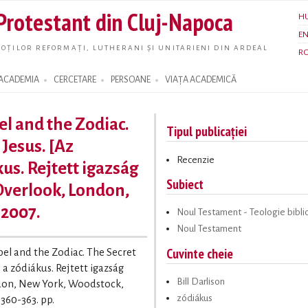
Skip to
 Protestant din Cluj-Napoca
H
main
E
content
OȚILOR REFORMAȚI, LUTHERANI ȘI UNITARIENI DIN ARDEAL
R
ACADEMIA
CERCETARE
PERSOANE
VIAȚA ACADEMICĂ
el and the Zodiac.
Tipul publicației
 Jesus. [Az
Recenzie
us. Rejtett igazság
Subiect
Overlook, London,
 2007.
Noul Testament - Teologie bibli
Noul Testament
Cuvinte cheie
spel and the Zodiac. The Secret
 a zódiákus. Rejtett igazság
Bill Darlison
don, New York, Woodstock,
zódiákus
 360-363. pp.